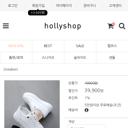
로그인
회원가입
마이페이지
장바구니
고객센터
+3,000원
0
NEW10%
BEST
SALE
펌프스
플랫/로퍼
스니커즈
슬라이드
샌들
Sneakers
상품가
49900원
39,900
할인가
원
포인트
1%
5만원이상 무료배송
(조건)
배송비
색상