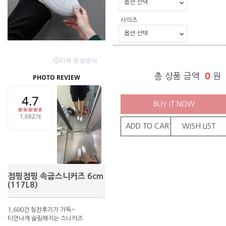
사이즈
총 상품 금액
0
원
BUY IT NOW
ADD TO CART
WISH LIST
점핑점핑 속굽스니커즈 6cm
(117L8)
1,600건 칭찬후기가 가득~
티안나게 슬림해지는 스니커즈