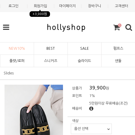
로그인
회원가입
마이페이지
장바구니
고객센터
+3,000원
0
NEW10%
BEST
SALE
펌프스
플랫/로퍼
스니커즈
슬라이드
샌들
Slides
39,900
상품가
원
포인트
1%
5만원이상 무료배송
(조건)
배송비
색상