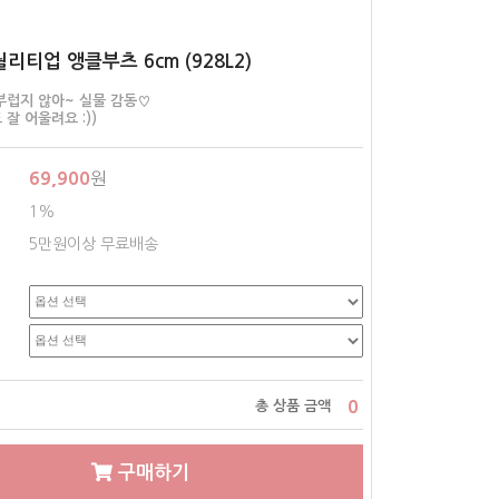
퀄리티업 앵클부츠 6cm (928L2)
부럽지 않아~ 실물 감동♡
잘 어울려요 :))
69,900
원
1%
5만원이상 무료배송
0
총 상품 금액
구매하기