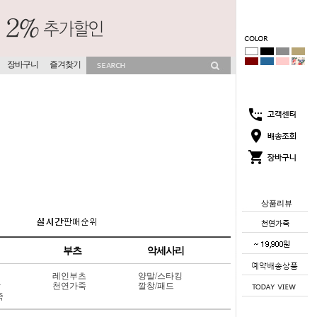
장바구니
즐겨찾기
상품리뷰
부츠
악세사리
레인부츠
양말/스타킹
상
천연가죽
깔창/패드
죽