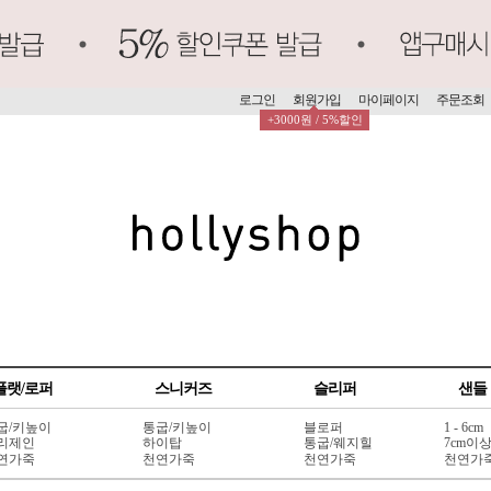
로그인
회원가입
마이페이지
주문조회
+3000원 / 5%할인
플랫/로퍼
스니커즈
슬리퍼
샌들
굽/키높이
통굽/키높이
블로퍼
1 - 6cm
리제인
하이탑
통굽/웨지힐
7cm이
연가죽
천연가죽
천연가죽
천연가