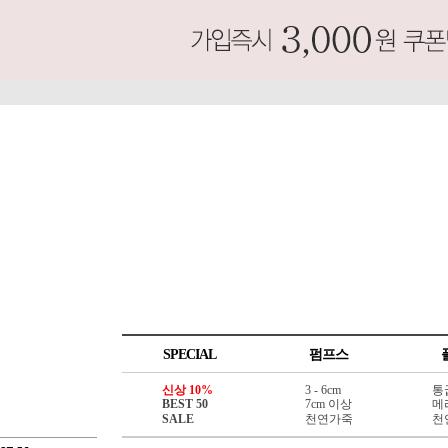
SPECIAL
펌프스
신상 10%
3 - 6cm
통
BEST 50
7cm 이상
메
SALE
천연가죽
천