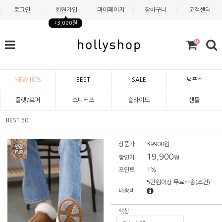
로그인
회원가입
마이페이지
장바구니
고객센터
+3,000원
0
NEW10%
BEST
SALE
펌프스
플랫/로퍼
스니커즈
슬라이드
샌들
BEST 50
상품가
39900원
19,900
할인가
원
포인트
1%
5만원이상 무료배송
(조건)
배송비
색상