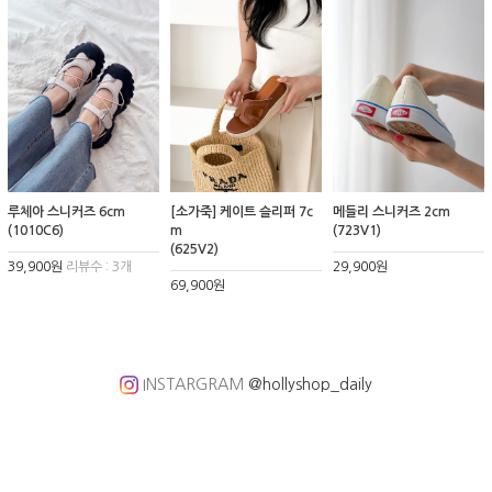
루체아 스니커즈 6cm
[소가죽] 케이트 슬리퍼 7c
메들리 스니커즈 2cm
(1010C6)
m
(723V1)
(625V2)
39,900원
리뷰수 : 3개
29,900원
69,900원
INSTARGRAM
@hollyshop_daily