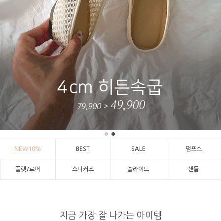
NEW10%
BEST
SALE
펌프스
플랫/로퍼
스니커즈
슬라이드
샌들
지금 가장 잘 나가는 아이템