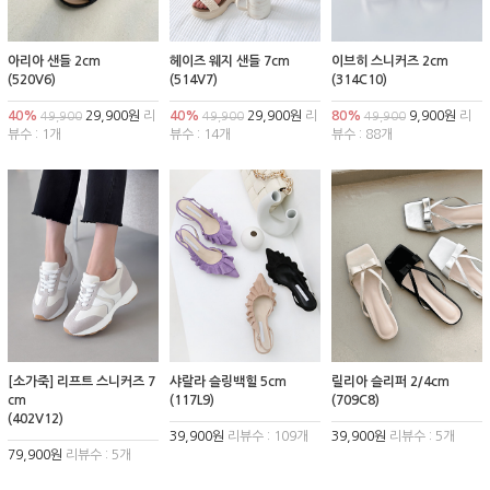
아리아 샌들 2cm
헤이즈 웨지 샌들 7cm
이브히 스니커즈 2cm
(520V6)
(514V7)
(314C10)
40%
29,900원
리
40%
29,900원
리
80%
9,900원
리
49,900
49,900
49,900
뷰수 : 1개
뷰수 : 14개
뷰수 : 88개
[소가죽] 리프트 스니커즈 7
샤랄라 슬링백힐 5cm
릴리아 슬리퍼 2/4cm
cm
(117L9)
(709C8)
(402V12)
39,900원
리뷰수 : 109개
39,900원
리뷰수 : 5개
79,900원
리뷰수 : 5개