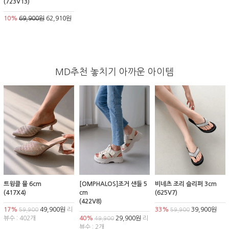
(723V13)
10%
69,900원
62,910원
MD추천 놓치기 아까운 아이템
트윙클 뮬 6cm
[OMPHALOS]조거 샌들 5
비네츠 조리 슬리퍼 3cm
(417X4)
cm
(625V7)
(422V8)
17%
49,900원
리
33%
39,900원
59,900
59,900
뷰수 : 402개
40%
29,900원
리
49,900
뷰수 : 2개