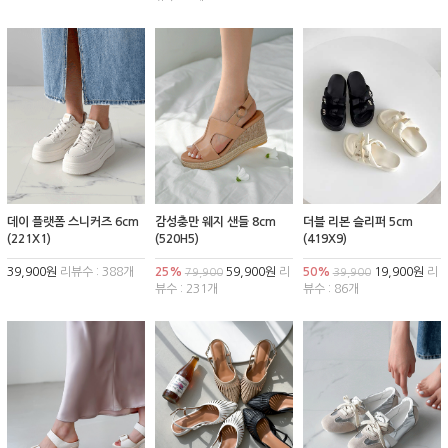
데이 플랫폼 스니커즈 6cm
감성충만 웨지 샌들 8cm
더블 리본 슬리퍼 5cm
(221X1)
(520H5)
(419X9)
39,900원
리뷰수 : 388개
25%
59,900원
리
50%
19,900원
리
79,900
39,900
뷰수 : 231개
뷰수 : 86개