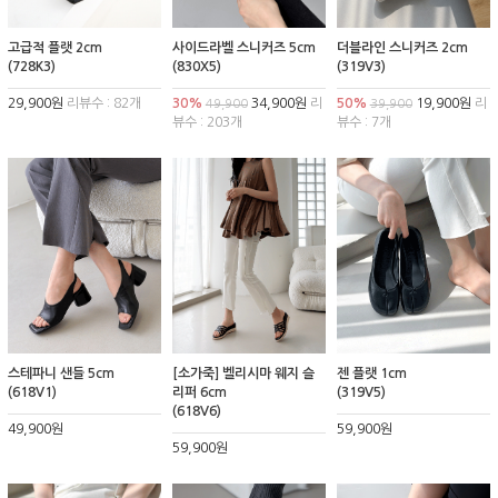
고급적 플랫 2cm
사이드라벨 스니커즈 5cm
더블라인 스니커즈 2cm
(728K3)
(830X5)
(319V3)
29,900원
리뷰수 : 82개
30%
34,900원
리
50%
19,900원
리
49,900
39,900
뷰수 : 203개
뷰수 : 7개
스테파니 샌들 5cm
[소가죽] 벨리시마 웨지 슬
젠 플랫 1cm
(618V1)
리퍼 6cm
(319V5)
(618V6)
49,900원
59,900원
59,900원