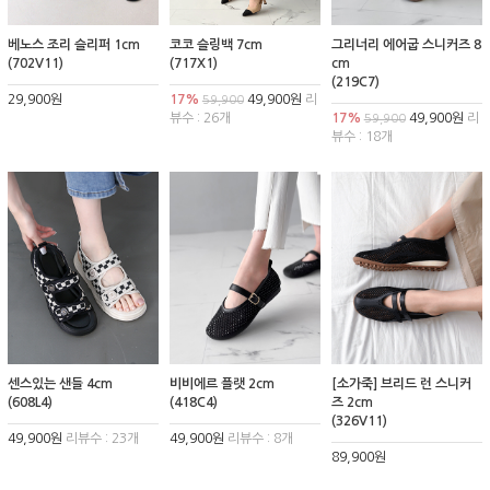
베노스 조리 슬리퍼 1cm
코코 슬링백 7cm
그리너리 에어굽 스니커즈 8
(702V11)
(717X1)
cm
(219C7)
29,900원
17%
49,900원
리
59,900
뷰수 : 26개
17%
49,900원
리
59,900
뷰수 : 18개
센스있는 샌들 4cm
비비에르 플랫 2cm
[소가죽] 브리드 런 스니커
(608L4)
(418C4)
즈 2cm
(326V11)
49,900원
리뷰수 : 23개
49,900원
리뷰수 : 8개
89,900원