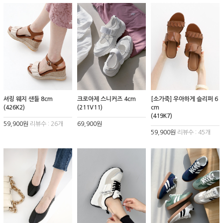
셔링 웨지 샌들 8cm
크로아제 스니커즈 4cm
[소가죽] 우아하게 슬리퍼 6
(426K2)
(211V11)
cm
(419K7)
59,900원
리뷰수 : 26개
69,900원
59,900원
리뷰수 : 45개