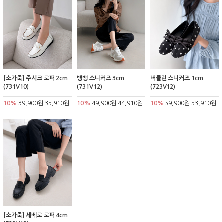
[소가죽] 주시크 로퍼 2cm
뱅뱅 스니커즈 3cm
버클린 스니커즈 1cm
(731V10)
(731V12)
(723V12)
10%
39,900원
35,910원
10%
49,900원
44,910원
10%
59,900원
53,910원
[소가죽] 세베로 로퍼 4cm