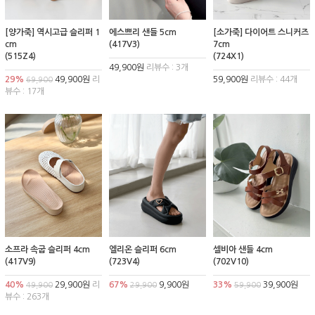
[양가죽] 역시고급 슬리퍼 1
에스쁘리 샌들 5cm
[소가죽] 다이어트 스니커즈
cm
(417V3)
7cm
(515Z4)
(724X1)
49,900원
리뷰수 : 3개
29%
49,900원
리
59,900원
리뷰수 : 44개
69,900
뷰수 : 17개
소프라 속굽 슬리퍼 4cm
엘리온 슬리퍼 6cm
셀비아 샌들 4cm
(417V9)
(723V4)
(702V10)
40%
29,900원
리
67%
9,900원
33%
39,900원
49,900
29,900
59,900
뷰수 : 263개