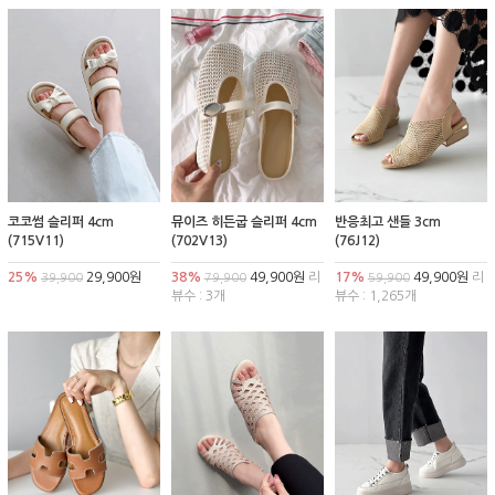
코코썸 슬리퍼 4cm
뮤이즈 히든굽 슬리퍼 4cm
반응최고 샌들 3cm
(715V11)
(702V13)
(76J12)
25%
29,900원
38%
49,900원
리
17%
49,900원
리
39,900
79,900
59,900
뷰수 : 3개
뷰수 : 1,265개