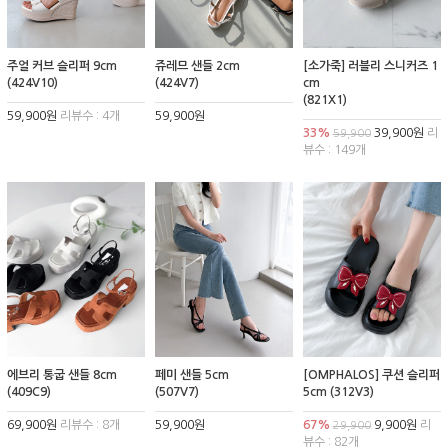
주얼 커브 슬리퍼 9cm
쥬레므 샌들 2cm
[소가죽] 러블리 스니커즈 1
(424V10)
(424V7)
cm
(821X1)
59,900원
리뷰수 : 4개
59,900원
33%
39,900원
리
59,900
뷰수 : 149개
에브리 통굽 샌들 8cm
페미 샌들 5cm
[OMPHALOS] 쿠션 슬리퍼
(409C9)
(507V7)
5cm (312V3)
69,900원
리뷰수 : 8개
59,900원
67%
9,900원
리
29,900
뷰수 : 82개