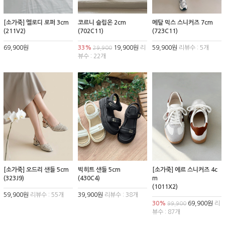
[소가죽] 멜로디 로퍼 3cm
코르니 슬립온 2cm
메탈 믹스 스니커즈 7cm
(211V2)
(702C11)
(723C11)
69,900원
33%
19,900원
리
59,900원
리뷰수 : 5개
29,900
뷰수 : 22개
[소가죽] 오드리 샌들 5cm
빅히트 샌들 5cm
[소가죽] 에르 스니커즈 4c
(323J9)
(430C4)
m
(1011X2)
59,900원
리뷰수 : 55개
39,900원
리뷰수 : 38개
30%
69,900원
리
99,900
뷰수 : 87개