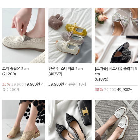
코지 슬립온 2cm
텐션 런 스니커즈 2cm
[소가죽] 베르사유 슬리퍼 5
(212C9)
(402V7)
cm
(618V9)
33%
19,900원
리
39,900원
리뷰수 : 10개
29,900
뷰수 : 80개
38%
49,900원
79,900