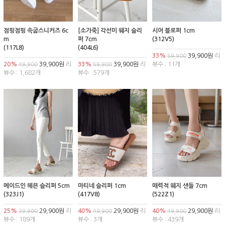
점핑점핑 속굽스니커즈 6c
[소가죽] 각선미 웨지 슬리
시어 블로퍼 1cm
m
퍼 7cm
(312V5)
(117L8)
(404L6)
33%
39,900원
리
59,900
20%
39,900원
리
33%
39,900원
리
뷰수 : 11개
49,900
59,900
뷰수 : 1,682개
뷰수 : 579개
메이드인 헤븐 슬리퍼 5cm
마티네 슬리퍼 1cm
매력적 웨지 샌들 7cm
(323J1)
(417V8)
(522Z1)
25%
29,900원
리
40%
29,900원
리
40%
29,900원
리
39,900
49,900
49,900
뷰수 : 189개
뷰수 : 3개
뷰수 : 439개