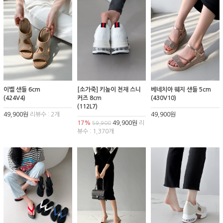
이벨 샌들 6cm
[소가죽] 키높이 천재 스니
베네치아 웨지 샌들 5cm
(424V4)
커즈 8cm
(430V10)
(112L7)
49,900원
리뷰수 : 2개
49,900원
17%
49,900원
리
59,900
뷰수 : 1,370개