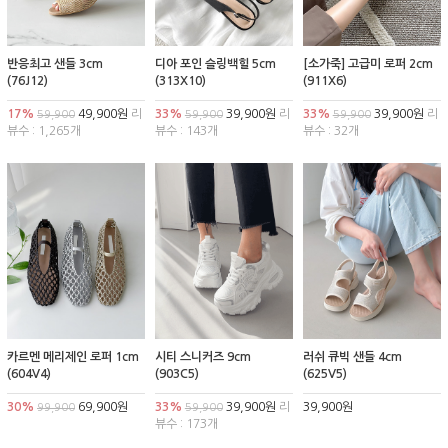
반응최고 샌들 3cm
디아 포인 슬링백힐 5cm
[소가죽] 고급미 로퍼 2cm
(76J12)
(313X10)
(911X6)
17%
49,900원
리
33%
39,900원
리
33%
39,900원
리
59,900
59,900
59,900
뷰수 : 1,265개
뷰수 : 143개
뷰수 : 32개
카르멘 메리제인 로퍼 1cm
시티 스니커즈 9cm
러쉬 큐빅 샌들 4cm
(604V4)
(903C5)
(625V5)
30%
69,900원
33%
39,900원
리
39,900원
99,900
59,900
뷰수 : 173개