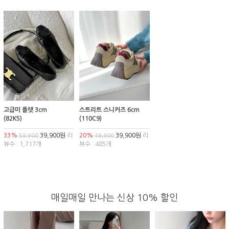
고급미 플랫 3cm
스트리트 스니커즈 6cm
(82K5)
(110C9)
33%
39,900원
리
20%
39,900원
리
59,900
49,900
뷰수 : 1,717개
뷰수 : 485개
매일매일 만나는 신상 10% 할인