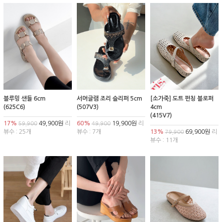
블루밍 샌들 6cm
서머글램 조리 슬리퍼 5cm
[소가죽] 도트 펀칭 블로퍼
(625C6)
(507V3)
4cm
(415V7)
17%
49,900원
리
60%
19,900원
리
59,900
49,900
뷰수 : 25개
뷰수 : 7개
13%
69,900원
리
79,900
뷰수 : 11개