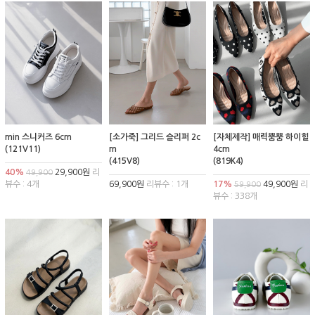
min 스니커즈 6cm
[소가죽] 그리드 슬리퍼 2c
[자체제작] 매력뿜뿜 하이힐
(121V11)
m
4cm
(415V8)
(819K4)
40%
29,900원
리
49,900
뷰수 : 4개
69,900원
리뷰수 : 1개
17%
49,900원
리
59,900
뷰수 : 338개