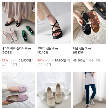
베스트 웨지 슬리퍼 6cm
모비아 샌들 4cm
네쥬 샌들 3cm
(503Z2)
(521C8)
(621X6)
25%
59,900원
리
50%
19,900원
리
49,900원
리뷰수 : 8개
79,900
39,900
뷰수 : 113개
뷰수 : 49개