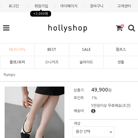
로그인
회원가입
마이페이지
장바구니
고객센터
+3,000원
0
NEW10%
BEST
SALE
펌프스
플랫/로퍼
스니커즈
슬라이드
샌들
Pumps
49,900
상품가
원
포인트
1%
5만원이상 무료배송
(조건)
배송비
색상