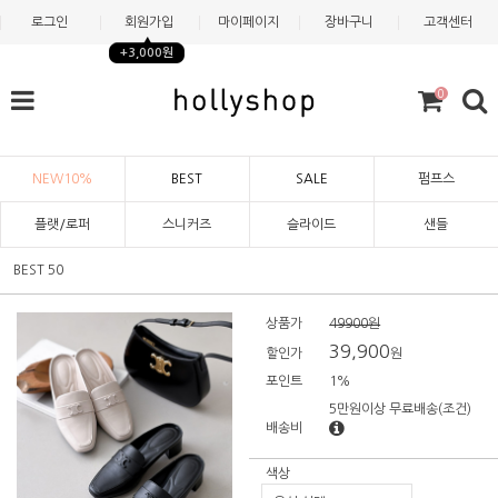
로그인
회원가입
마이페이지
장바구니
고객센터
+3,000원
0
NEW10%
BEST
SALE
펌프스
플랫/로퍼
스니커즈
슬라이드
샌들
BEST 50
상품가
49900원
39,900
할인가
원
포인트
1%
5만원이상 무료배송
(조건)
배송비
색상