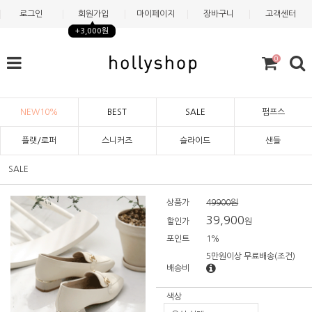
로그인
회원가입
마이페이지
장바구니
고객센터
+3,000원
0
NEW10%
BEST
SALE
펌프스
플랫/로퍼
스니커즈
슬라이드
샌들
SALE
상품가
49900원
39,900
할인가
원
포인트
1%
5만원이상 무료배송
(조건)
배송비
색상