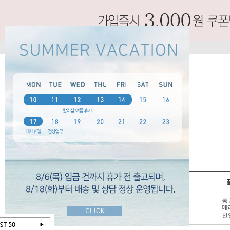
SPECIAL
펌프스
신상 10%
3 - 6cm
통
BEST 50
7cm 이상
메
SALE
천연가죽
천
오늘 하루 보지않기
닫기