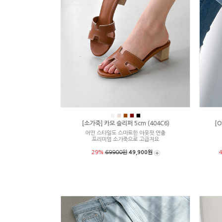
■
■
■
■
■
[소가죽] 카모 슬리퍼 5cm (404C6)
[O
어떤 스타일도 스마트한 아웃핏 연출
프리미엄 소가죽으로 고급져요
29%
69900원
49,900원