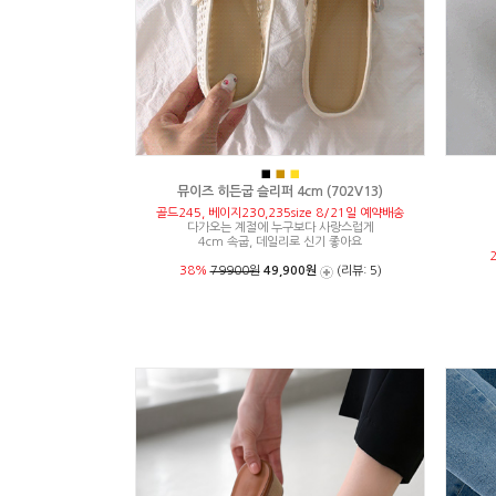
■
■
■
뮤이즈 히든굽 슬리퍼 4cm (702V13)
골드245, 베이지230,235size 8/21일 예약배송
다가오는 계절에 누구보다 사랑스럽게
4cm 속굽, 데일리로 신기 좋아요
38%
79900원
49,900원
(리뷰: 5)