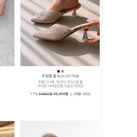
■
■
트윙클 뮬 6cm (417X4)
호텔 디너룩, 럭셔리 크리스탈 뮬
우아한 디테일만큼 고급진 착화감
17%
59900원
49,900원
(리뷰: 402)