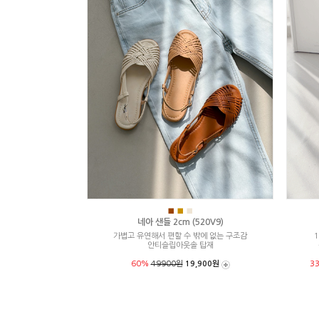
■
■
■
네아 샌들 2cm (520V9)
가볍고 유연해서 편할 수 밖에 없는 구조감
1
안티슬립아웃솔 탑재
60%
49900원
19,900원
3