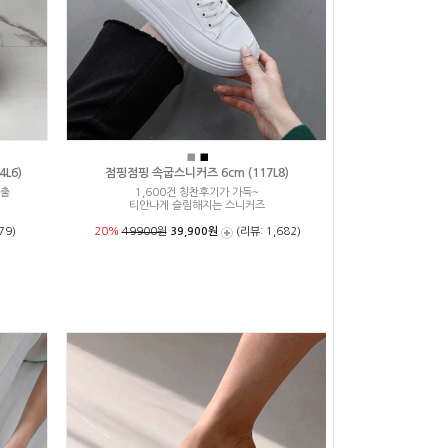
■
■
L6)
점핑점핑 속굽스니커즈 6cm (117L8)
연출
1,600건 칭찬후기가 가득~
티안나게 슬림해지는 스니커즈
79)
20%
49900원
39,900원
(리뷰: 1,682)