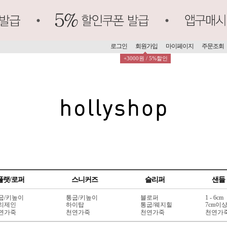
로그인
회원가입
마이페이지
주문조회
+3000원 / 5%할인
플랫/로퍼
스니커즈
슬리퍼
샌들
굽/키높이
통굽/키높이
블로퍼
1 - 6cm
리제인
하이탑
통굽/웨지힐
7cm이
연가죽
천연가죽
천연가죽
천연가