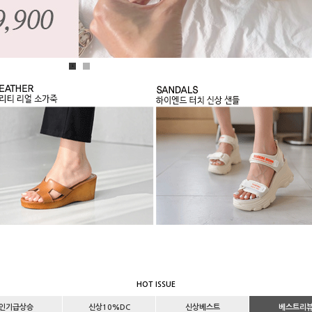
1
2
HOT ISSUE
인기급상승
신상10%DC
신상베스트
베스트리