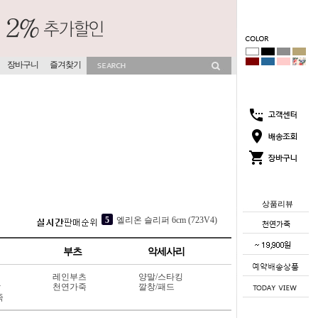
장바구니
즐겨찾기
상품리뷰
3
소프라 속굽 슬리퍼 4cm (417V9)
4
시티 스니커즈 9cm (903C5)
부츠
악세사리
5
엘리온 슬리퍼 6cm (723V4)
레인부츠
양말/스타킹
1
코코썸 슬리퍼 4cm (715V11)
상
천연가죽
깔창/패드
죽
2
뮤이즈 히든굽 슬리퍼 4cm (702V13)