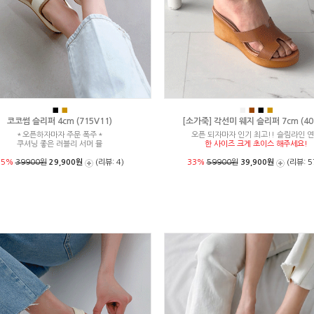
■
■
■
■
■
■
코코썸 슬리퍼 4cm (715V11)
[소가죽] 각선미 웨지 슬리퍼 7cm (404
＊오픈하자마자 주문 폭주＊
오픈 되자마자 인기 최고!! 슬림라인 
쿠셔닝 좋은 러블리 서머 뮬
한 사이즈 크게 초이스 해주세요!
25%
39900원
29,900원
(리뷰: 4)
33%
59900원
39,900원
(리뷰: 5