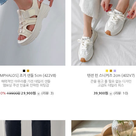
■
■
■
■
■
MPHALOS] 조거 샌들 5cm (422V8)
텐션 런 스니커즈 2cm (402V7)
매력적인 아우라를 가진 데일리 샌들
끈을 묶고 풀 필요 없는 디자인
엠보싱 쿠션 인솔로 안락한 피팅감
고감도 데일리 피스
40%
49900원
29,900원
(리뷰: 3)
39,900원
(리뷰: 10)