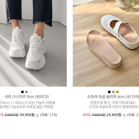
■
■
■
■
■
■
시티 스니커즈 9cm (903C5)
소프라 속굽 슬리퍼 4cm (417V9
59cm > 168cm가 되는 키높이 아웃솔
한정수량 특가, 구매 서두르세요~
섬세한 기능성으로 피로감 없는 착화감
시크릿 속굽으로 라인이 슬림해져요
3%
59900원
39,900원
(리뷰: 173)
40%
49900원
29,900원
(리뷰: 2