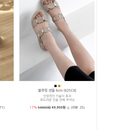
■
■
)
블루밍 샌들 6cm (625C6)
안정적인 키높이 효과
부드러운 인솔 전체 쿠셔닝
71)
17%
59900원
49,900원
(리뷰: 25)