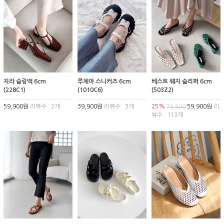
지라 슬링백 6cm
루체아 스니커즈 6cm
베스트 웨지 슬리퍼 6cm
(228C1)
(1010C6)
(503Z2)
59,900원
리뷰수 : 2개
39,900원
리뷰수 : 3개
25%
59,900원
리
79,900
뷰수 : 113개