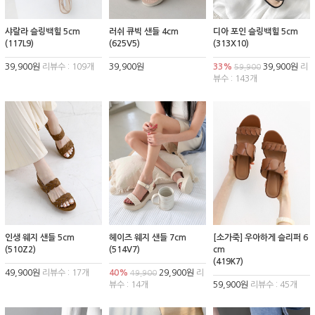
샤랄라 슬링백힐 5cm
러쉬 큐빅 샌들 4cm
디아 포인 슬링백힐 5cm
(117L9)
(625V5)
(313X10)
39,900원
리뷰수 : 109개
39,900원
33%
39,900원
리
59,900
뷰수 : 143개
인생 웨지 샌들 5cm
헤이즈 웨지 샌들 7cm
[소가죽] 우아하게 슬리퍼 6
(510Z2)
(514V7)
cm
(419K7)
49,900원
리뷰수 : 17개
40%
29,900원
리
49,900
뷰수 : 14개
59,900원
리뷰수 : 45개