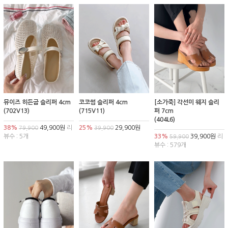
뮤이즈 히든굽 슬리퍼 4cm
코코썸 슬리퍼 4cm
[소가죽] 각선미 웨지 슬리
(702V13)
(715V11)
퍼 7cm
(404L6)
38%
49,900원
리
25%
29,900원
79,900
39,900
뷰수 : 5개
33%
39,900원
리
59,900
뷰수 : 579개