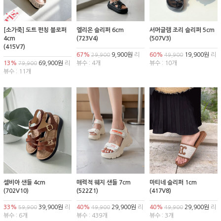
[소가죽] 도트 펀칭 블로퍼
엘리온 슬리퍼 6cm
서머글램 조리 슬리퍼 5cm
4cm
(723V4)
(507V3)
(415V7)
67%
9,900원
리
60%
19,900원
리
29,900
49,900
13%
69,900원
리
뷰수 : 4개
뷰수 : 10개
79,900
뷰수 : 11개
셀비아 샌들 4cm
매력적 웨지 샌들 7cm
마티네 슬리퍼 1cm
(702V10)
(522Z1)
(417V8)
33%
39,900원
리
40%
29,900원
리
40%
29,900원
리
59,900
49,900
49,900
뷰수 : 6개
뷰수 : 439개
뷰수 : 3개