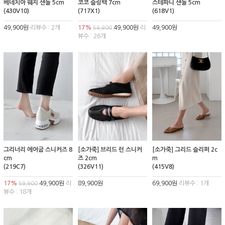
베네치아 웨지 샌들 5cm
코코 슬링백 7cm
스테파니 샌들 5cm
(430V10)
(717X1)
(618V1)
49,900원
리뷰수 : 2개
17%
49,900원
리
49,900원
59,900
뷰수 : 26개
그리너리 에어굽 스니커즈 8
[소가죽] 브리드 런 스니커
[소가죽] 그리드 슬리퍼 2c
cm
즈 2cm
m
(219C7)
(326V11)
(415V8)
17%
49,900원
리
89,900원
69,900원
리뷰수 : 1개
59,900
뷰수 : 18개