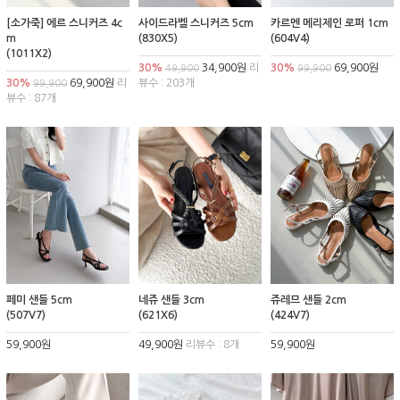
[소가죽] 에르 스니커즈 4c
사이드라벨 스니커즈 5cm
카르멘 메리제인 로퍼 1cm
m
(830X5)
(604V4)
(1011X2)
30%
34,900원
리
30%
69,900원
49,900
99,900
30%
69,900원
리
뷰수 : 203개
99,900
뷰수 : 87개
페미 샌들 5cm
네쥬 샌들 3cm
쥬레므 샌들 2cm
(507V7)
(621X6)
(424V7)
59,900원
49,900원
리뷰수 : 8개
59,900원