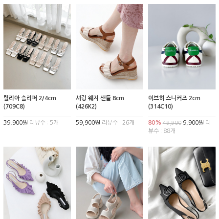
릴리아 슬리퍼 2/4cm
셔링 웨지 샌들 8cm
이브히 스니커즈 2cm
(709C8)
(426K2)
(314C10)
39,900원
리뷰수 : 5개
59,900원
리뷰수 : 26개
80%
9,900원
리
49,900
뷰수 : 88개