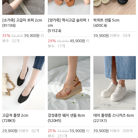
[소가죽] 고급미 로퍼 2cm
[양가죽] 역시고급 슬리퍼 1
빅히트 샌들 5cm
(911X6)
cm
(430C4)
(515Z4)
33%
39,900원
리
39,900원
리뷰수 : 39개
59,900
뷰수 : 32개
29%
49,900원
리
69,900
뷰수 : 17개
고급적 플랫 2cm
감성충만 웨지 샌들 8cm
데이 플랫폼 스니커즈 6cm
(728K3)
(520H5)
(221X1)
29,900원
리뷰수 : 82개
25%
59,900원
리
39,900원
리뷰수 : 388개
79,900
뷰수 : 231개