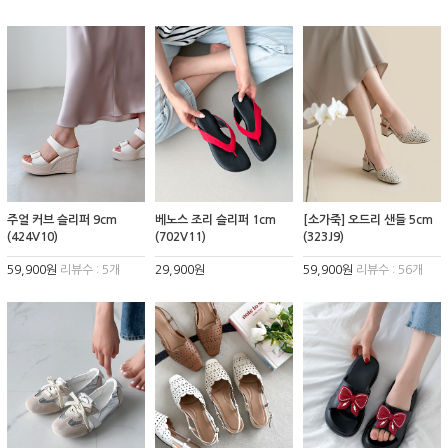
주얼 커브 슬리퍼 9cm
베노스 조리 슬리퍼 1cm
[소가죽] 오드리 샌들 5cm
(424V10)
(702V11)
(323J9)
59,900원
리뷰수 : 5개
29,900원
59,900원
리뷰수 : 56개