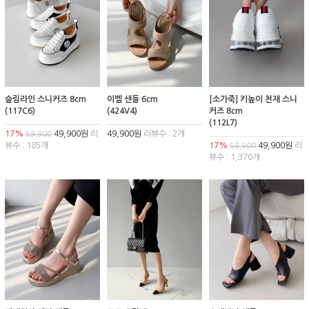
슬림라인 스니커즈 8cm
이벨 샌들 6cm
[소가죽] 키높이 천재 스니
(117C6)
(424V4)
커즈 8cm
(112L7)
17%
49,900원
리
49,900원
리뷰수 : 2개
59,900
뷰수 : 185개
17%
49,900원
리
59,900
뷰수 : 1,370개