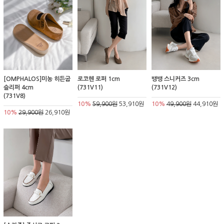
[OMPHALOS]미농 히든굽
로코헨 로퍼 1cm
뱅뱅 스니커즈 3cm
슬리퍼 4cm
(731V11)
(731V12)
(731V8)
10%
59,900원
53,910원
10%
49,900원
44,910원
10%
29,900원
26,910원