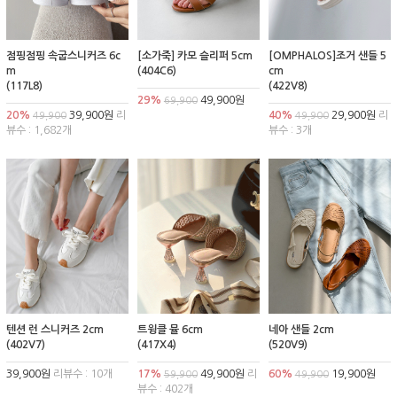
점핑점핑 속굽스니커즈 6c
[소가죽] 카모 슬리퍼 5cm
[OMPHALOS]조거 샌들 5
m
(404C6)
cm
(117L8)
(422V8)
29%
49,900원
69,900
20%
39,900원
리
40%
29,900원
리
49,900
49,900
뷰수 : 1,682개
뷰수 : 3개
텐션 런 스니커즈 2cm
트윙클 뮬 6cm
네아 샌들 2cm
(402V7)
(417X4)
(520V9)
39,900원
리뷰수 : 10개
17%
49,900원
리
60%
19,900원
59,900
49,900
뷰수 : 402개