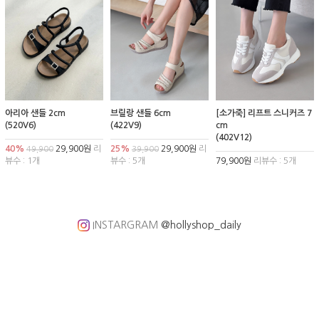
아리아 샌들 2cm
브릴랑 샌들 6cm
[소가죽] 리프트 스니커즈 7
(520V6)
(422V9)
cm
(402V12)
40%
29,900원
리
25%
29,900원
리
49,900
39,900
뷰수 : 1개
뷰수 : 5개
79,900원
리뷰수 : 5개
INSTARGRAM
@hollyshop_daily