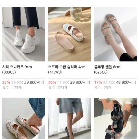
시티 스니커즈 9cm
소프라 속굽 슬리퍼 4cm
블루밍 샌들 6cm
(903C5)
(417V9)
(625C6)
33%
39,900원
리
40%
29,900원
리
17%
49,900원
리
59,900
49,900
59,900
뷰수 : 173개
뷰수 : 271개
뷰수 : 25개