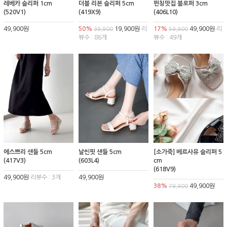
레베카 슬리퍼 1cm
더블 리본 슬리퍼 5cm
펀칭맛집 블로퍼 3cm
(520V1)
(419X9)
(406L10)
49,900원
50%
19,900원
리
17%
49,900원
리
39,900
59,900
뷰수 : 86개
뷰수 : 49개
에스쁘리 샌들 5cm
날씬핏 샌들 5cm
[소가죽] 베르사유 슬리퍼 5
(417V3)
(603L4)
cm
(618V9)
49,900원
리뷰수 : 3개
49,900원
38%
49,900원
79,900