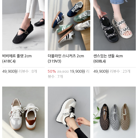
비비에르 플랫 2cm
더블라인 스니커즈 2cm
센스있는 샌들 4cm
(418C4)
(319V3)
(608L4)
49,900원
리뷰수 : 8개
50%
19,900원
리
49,900원
리뷰수 : 23개
39,900
뷰수 : 7개