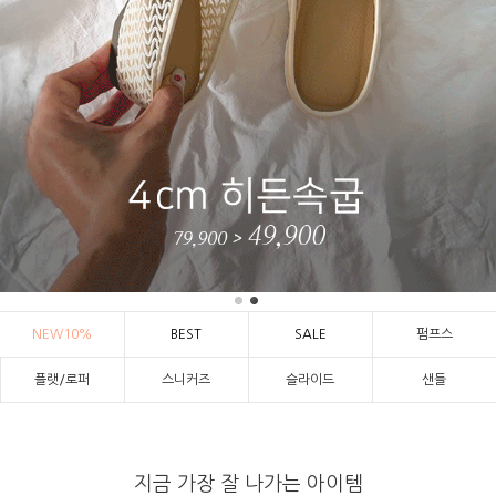
NEW10%
BEST
SALE
펌프스
플랫/로퍼
스니커즈
슬라이드
샌들
지금 가장 잘 나가는 아이템