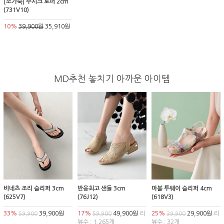
[소가죽] 주시크 로퍼 2cm
(731V10)
10%
39,900원
35,910원
MD추천 놓치기 아까운 아이템
비네츠 조리 슬리퍼 3cm
반응최고 샌들 3cm
마블 투웨이 슬리퍼 4cm
(625V7)
(76J12)
(618V3)
33%
39,900원
17%
49,900원
리
25%
29,900원
리
59,900
59,900
39,900
뷰수 : 1,265개
뷰수 : 32개