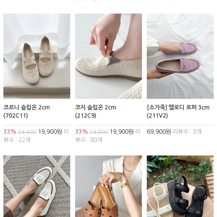
코르니 슬립온 2cm
코지 슬립온 2cm
[소가죽] 멜로디 로퍼 3cm
(702C11)
(212C9)
(211V2)
33%
19,900원
리
33%
19,900원
리
69,900원
리뷰수 : 3개
29,900
29,900
뷰수 : 22개
뷰수 : 80개