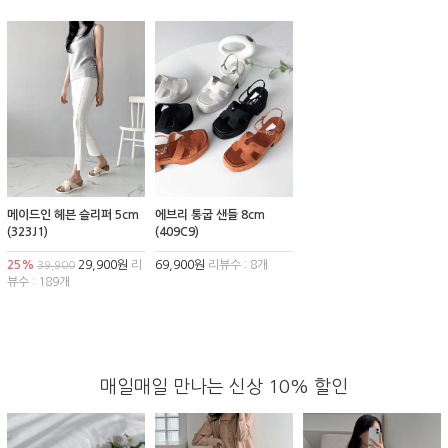
메이드인 헤븐 슬리퍼 5cm
에브리 통굽 샌들 8cm
(323J1)
(409C9)
25%
29,900원
리
69,900원
리뷰수 : 8개
39,900
뷰수 : 189개
매일매일 만나는 신상 10% 할인