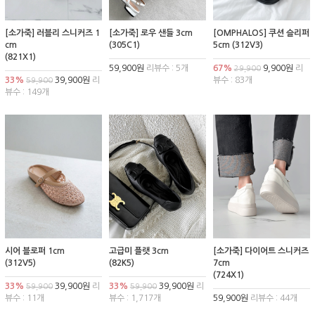
[소가죽] 러블리 스니커즈 1
[소가죽] 로우 샌들 3cm
[OMPHALOS] 쿠션 슬리퍼
cm
(305C1)
5cm (312V3)
(821X1)
59,900원
리뷰수 : 5개
67%
9,900원
리
29,900
33%
39,900원
리
뷰수 : 83개
59,900
뷰수 : 149개
시어 블로퍼 1cm
고급미 플랫 3cm
[소가죽] 다이어트 스니커즈
(312V5)
(82K5)
7cm
(724X1)
33%
39,900원
리
33%
39,900원
리
59,900
59,900
뷰수 : 11개
뷰수 : 1,717개
59,900원
리뷰수 : 44개