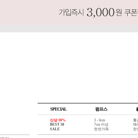
SPECIAL
펌프스
신상 10%
3 - 6cm
통
BEST 50
7cm 이상
메
SALE
천연가죽
천