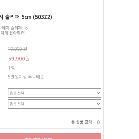
 슬리퍼 6cm (503Z2)
 웨지 슬리퍼~♡
하게 잡아줘요!
79,900
원
59,900
원
1%
5만원이상 무료배송
0
총 상품 금액