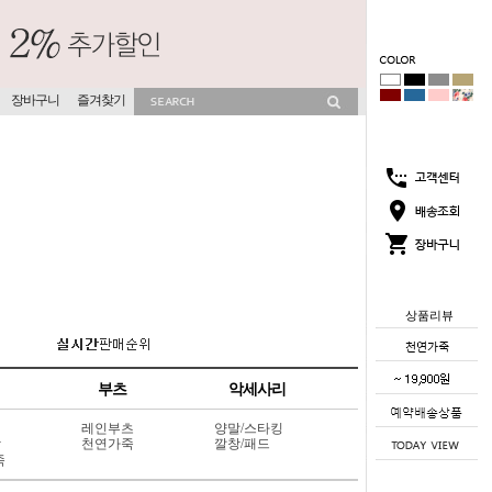
장바구니
즐겨찾기
상품리뷰
부츠
악세사리
레인부츠
양말/스타킹
상
천연가죽
깔창/패드
죽