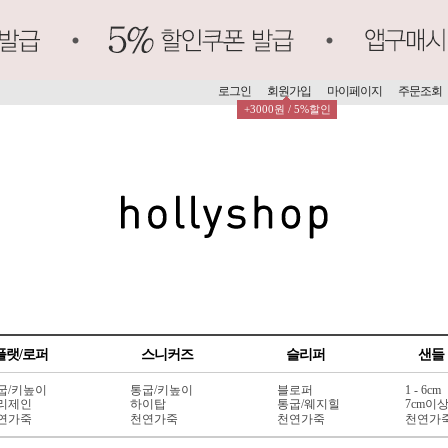
로그인
회원가입
마이페이지
주문조회
+3000원 / 5%할인
플랫/로퍼
스니커즈
슬리퍼
샌들
굽/키높이
통굽/키높이
블로퍼
1 - 6cm
리제인
하이탑
통굽/웨지힐
7cm이
연가죽
천연가죽
천연가죽
천연가