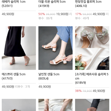
레베카 슬리퍼 1cm
더블 리본 슬리퍼 5cm
펀칭맛집 블로퍼 3cm
(520V1)
(419X9)
(406L10)
49,900원
50%
19,900원
리
17%
49,900원
리
39,900
59,900
뷰수 : 86개
뷰수 : 49개
에스쁘리 샌들 5cm
날씬핏 샌들 5cm
[소가죽] 베르사유 슬리퍼 5
(417V3)
(603L4)
cm
(618V9)
49,900원
리뷰수 : 3개
49,900원
38%
49,900원
79,900