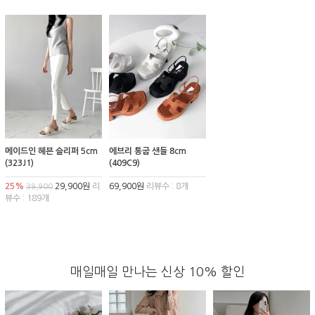
메이드인 헤븐 슬리퍼 5cm
에브리 통굽 샌들 8cm
(323J1)
(409C9)
25%
29,900원
리
69,900원
리뷰수 : 8개
39,900
뷰수 : 189개
매일매일 만나는 신상 10% 할인