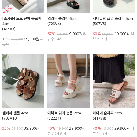
[소가죽] 도트 펀칭 블로퍼
엘리온 슬리퍼 6cm
서머글램 조리 슬리퍼 5cm
4cm
(723V4)
(507V3)
(415V7)
67%
9,900원
리
60%
19,900원
리
29,900
49,900
13%
69,900원
리
뷰수 : 4개
뷰수 : 9개
79,900
뷰수 : 11개
셀비아 샌들 4cm
매력적 웨지 샌들 7cm
마티네 슬리퍼 1cm
(702V10)
(522Z1)
(417V8)
33%
39,900원
40%
29,900원
리
40%
29,900원
리
59,900
49,900
49,900
뷰수 : 439개
뷰수 : 3개