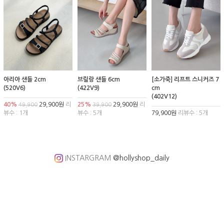
아리아 샌들 2cm
브릴랑 샌들 6cm
[소가죽] 리프트 스니커즈 7
(520V6)
(422V9)
cm
(402V12)
40%
29,900원
리
25%
29,900원
리
49,900
39,900
뷰수 : 1개
뷰수 : 5개
79,900원
리뷰수 : 5개
INSTARGRAM
@hollyshop_daily