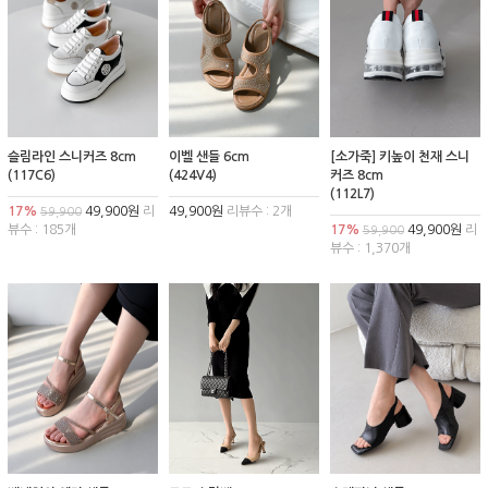
슬림라인 스니커즈 8cm
이벨 샌들 6cm
[소가죽] 키높이 천재 스니
(117C6)
(424V4)
커즈 8cm
(112L7)
17%
49,900원
리
49,900원
리뷰수 : 2개
59,900
뷰수 : 185개
17%
49,900원
리
59,900
뷰수 : 1,370개