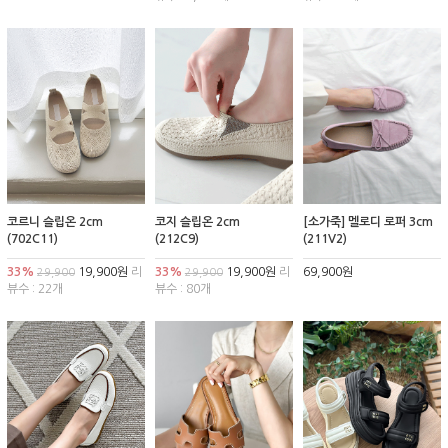
코르니 슬립온 2cm
코지 슬립온 2cm
[소가죽] 멜로디 로퍼 3cm
(702C11)
(212C9)
(211V2)
33%
19,900원
리
33%
19,900원
리
69,900원
29,900
29,900
뷰수 : 22개
뷰수 : 80개