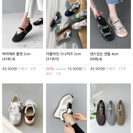
비비에르 플랫 2cm
더블라인 스니커즈 2cm
센스있는 샌들 4cm
(418C4)
(319V3)
(608L4)
49,900원
리뷰수 : 8개
50%
19,900원
리
49,900원
리뷰수 : 23개
39,900
뷰수 : 7개