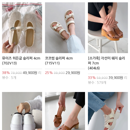
뮤이즈 히든굽 슬리퍼 4cm
코코썸 슬리퍼 4cm
[소가죽] 각선미 웨지 슬리
(702V13)
(715V11)
퍼 7cm
(404L6)
38%
49,900원
리
25%
29,900원
79,900
39,900
뷰수 : 5개
33%
39,900원
리
59,900
뷰수 : 579개