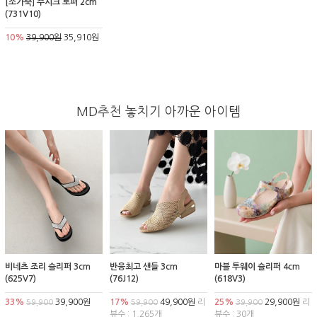
[소가죽] 주시크 로퍼 2cm
(731V10)
10%
39,900원
35,910원
MD추천 놓치기 아까운 아이템
비네츠 조리 슬리퍼 3cm
반응최고 샌들 3cm
마블 투웨이 슬리퍼 4cm
(625V7)
(76J12)
(618V3)
33%
39,900원
17%
49,900원
리
25%
29,900원
리
59,900
59,900
39,900
뷰수 : 1,265개
뷰수 : 30개