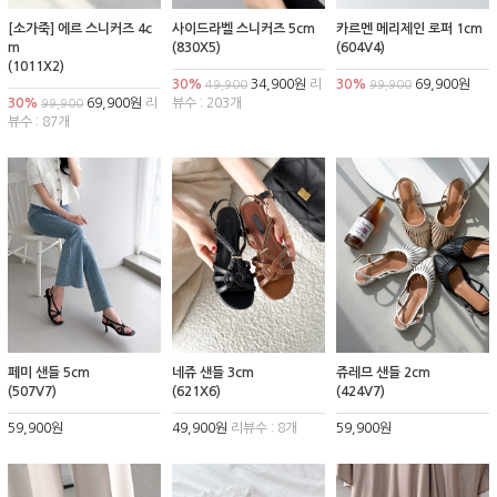
[소가죽] 에르 스니커즈 4c
사이드라벨 스니커즈 5cm
카르멘 메리제인 로퍼 1cm
m
(830X5)
(604V4)
(1011X2)
30%
34,900원
리
30%
69,900원
49,900
99,900
30%
69,900원
리
뷰수 : 203개
99,900
뷰수 : 87개
페미 샌들 5cm
네쥬 샌들 3cm
쥬레므 샌들 2cm
(507V7)
(621X6)
(424V7)
59,900원
49,900원
리뷰수 : 8개
59,900원