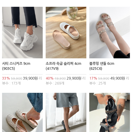
시티 스니커즈 9cm
소프라 속굽 슬리퍼 4cm
블루밍 샌들 6cm
(903C5)
(417V9)
(625C6)
33%
39,900원
리
40%
29,900원
리
17%
49,900원
리
59,900
49,900
59,900
뷰수 : 173개
뷰수 : 269개
뷰수 : 25개