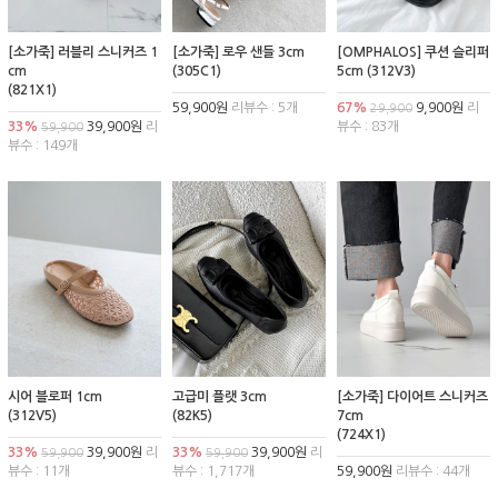
[소가죽] 러블리 스니커즈 1
[소가죽] 로우 샌들 3cm
[OMPHALOS] 쿠션 슬리퍼
cm
(305C1)
5cm (312V3)
(821X1)
59,900원
리뷰수 : 5개
67%
9,900원
리
29,900
33%
39,900원
리
뷰수 : 83개
59,900
뷰수 : 149개
시어 블로퍼 1cm
고급미 플랫 3cm
[소가죽] 다이어트 스니커즈
(312V5)
(82K5)
7cm
(724X1)
33%
39,900원
리
33%
39,900원
리
59,900
59,900
뷰수 : 11개
뷰수 : 1,717개
59,900원
리뷰수 : 44개