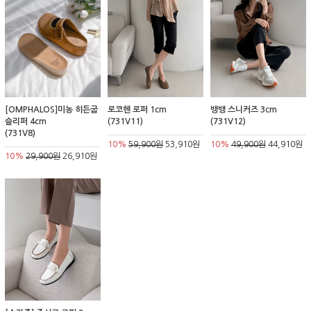
[OMPHALOS]미농 히든굽
로코헨 로퍼 1cm
뱅뱅 스니커즈 3cm
슬리퍼 4cm
(731V11)
(731V12)
(731V8)
10%
59,900원
53,910원
10%
49,900원
44,910원
10%
29,900원
26,910원