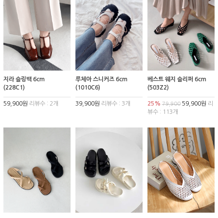
지라 슬링백 6cm
루체아 스니커즈 6cm
베스트 웨지 슬리퍼 6cm
(228C1)
(1010C6)
(503Z2)
59,900원
리뷰수 : 2개
39,900원
리뷰수 : 3개
25%
59,900원
리
79,900
뷰수 : 113개