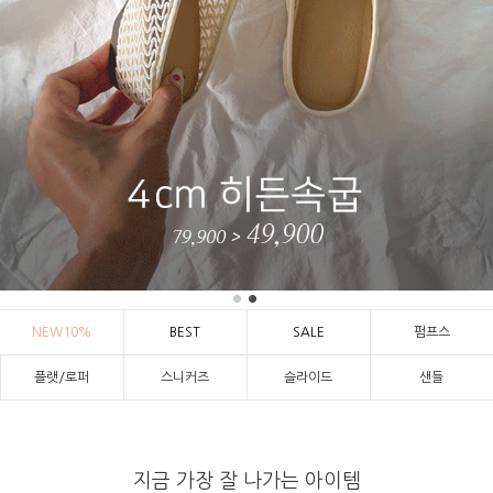
NEW10%
BEST
SALE
펌프스
플랫/로퍼
스니커즈
슬라이드
샌들
지금 가장 잘 나가는 아이템