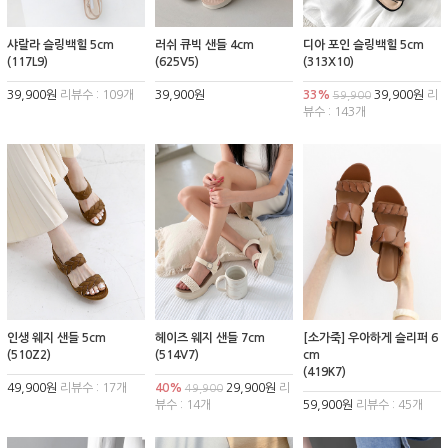
샤랄라 슬링백힐 5cm
러쉬 큐빅 샌들 4cm
디아 포인 슬링백힐 5cm
(117L9)
(625V5)
(313X10)
39,900원
리뷰수 : 109개
39,900원
33%
39,900원
리
59,900
뷰수 : 143개
인생 웨지 샌들 5cm
헤이즈 웨지 샌들 7cm
[소가죽] 우아하게 슬리퍼 6
(510Z2)
(514V7)
cm
(419K7)
49,900원
리뷰수 : 17개
40%
29,900원
리
49,900
뷰수 : 14개
59,900원
리뷰수 : 45개