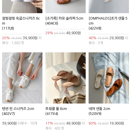
점핑점핑 속굽스니커즈 6c
[소가죽] 카모 슬리퍼 5cm
[OMPHALOS]조거 샌들 5
m
(404C6)
cm
(117L8)
(422V8)
29%
49,900원
69,900
20%
39,900원
리
40%
29,900원
리
49,900
49,900
뷰수 : 1,682개
뷰수 : 3개
텐션 런 스니커즈 2cm
트윙클 뮬 6cm
네아 샌들 2cm
(402V7)
(417X4)
(520V9)
39,900원
리뷰수 : 10개
17%
49,900원
리
60%
19,900원
59,900
49,900
뷰수 : 402개