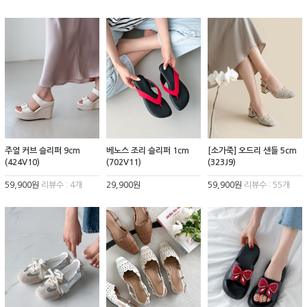
주얼 커브 슬리퍼 9cm
베노스 조리 슬리퍼 1cm
[소가죽] 오드리 샌들 5cm
(424V10)
(702V11)
(323J9)
59,900원
리뷰수 : 4개
29,900원
59,900원
리뷰수 : 55개