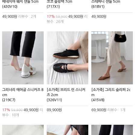
베네치아 웨지 샌들 5cm
코코 슬링백 7cm
스테파니 샌들 5cm
(430V10)
(717X1)
(618V1)
49,900원
리뷰수 : 2개
17%
49,900원
리
49,900원
59,900
뷰수 : 26개
그리너리 에어굽 스니커즈 8
[소가죽] 브리드 런 스니커
[소가죽] 그리드 슬리퍼 2c
cm
즈 2cm
m
(219C7)
(326V11)
(415V8)
17%
49,900원
리
89,900원
69,900원
리뷰수 : 1개
59,900
뷰수 : 18개