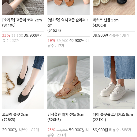
[소가죽] 고급미 로퍼 2cm
[양가죽] 역시고급 슬리퍼 1
빅히트 샌들 5cm
(911X6)
cm
(430C4)
(515Z4)
33%
39,900원
리
39,900원
리뷰수 : 39개
59,900
뷰수 : 32개
29%
49,900원
리
69,900
뷰수 : 17개
고급적 플랫 2cm
감성충만 웨지 샌들 8cm
데이 플랫폼 스니커즈 6cm
(728K3)
(520H5)
(221X1)
29,900원
리뷰수 : 82개
25%
59,900원
리
39,900원
리뷰수 : 388개
79,900
뷰수 : 231개