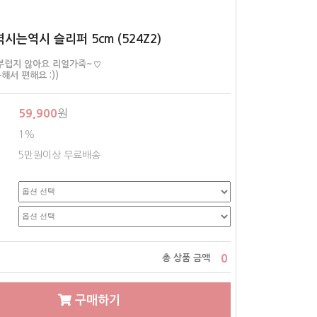
역시는역시 슬리퍼 5cm (524Z2)
부럽지 않아요 리얼가죽~♡
서 편해요 :))
59,900
원
1%
5만원이상 무료배송
0
총 상품 금액
구매하기