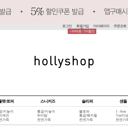
로그인
회원가입
마이페이지
주문조회
+3000원 / 5%할인
플랫/로퍼
스니커즈
슬리퍼
샌들
굽/키높이
통굽/키높이
블로퍼
1 - 6cm
리제인
하이탑
통굽/웨지힐
7cm이
연가죽
천연가죽
천연가죽
천연가