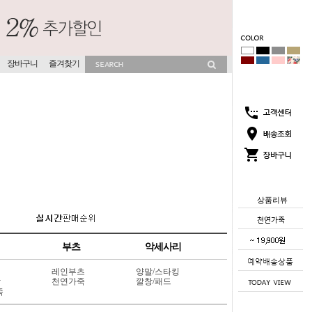
장바구니
즐겨찾기
상품리뷰
부츠
악세사리
레인부츠
양말/스타킹
상
천연가죽
깔창/패드
죽