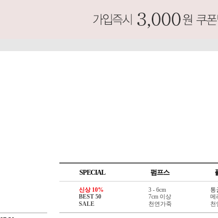
SPECIAL
펌프스
신상 10%
3 - 6cm
통
BEST 50
7cm 이상
메
SALE
천연가죽
천