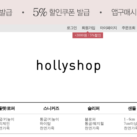
로그인
회원가입
마이페이지
주문조회
+3000원 / 5%할인
플랫/로퍼
스니커즈
슬리퍼
샌들
굽/키높이
통굽/키높이
블로퍼
1 - 6cm
리제인
하이탑
통굽/웨지힐
7cm이
연가죽
천연가죽
천연가죽
천연가