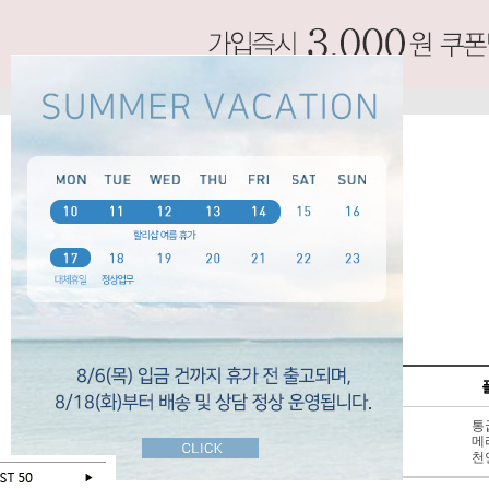
SPECIAL
펌프스
신상 10%
3 - 6cm
통
BEST 50
7cm 이상
메
SALE
천연가죽
천
오늘 하루 보지않기
닫기