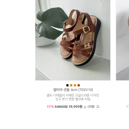
■
■
■
■
셀비아 샌들 4cm (702V10)
골드 디테일이 더해진 고급스러운 디자인
신고 벗기 편한 벨크로 타입
33%
59900원
39,900원
(리뷰: 2)
1