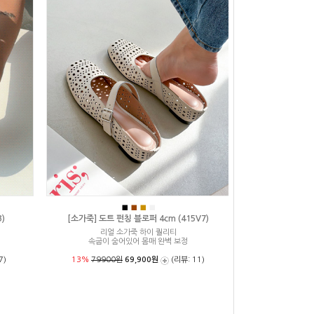
■
■
■
■
)
[소가죽] 도트 펀칭 블로퍼 4cm (415V7)
리얼 소가죽 하이 퀄리티
속굽이 숨어있어 몸매 완벽 보정
7)
13%
79900원
69,900원
(리뷰: 11)