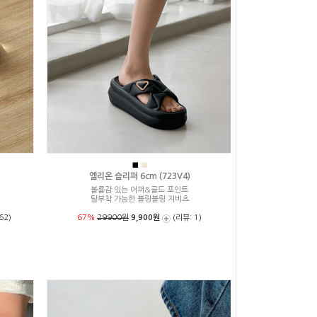
■
■
)
엘리온 슬리퍼 6cm (723V4)
볼륨감 있는 어퍼&골드 포인트
탈부착 가능한 블링블링 지비츠
62)
67%
29900원
9,900원
(리뷰: 1)