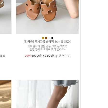
■
■
■
■
[양가죽] 역시고급 슬리퍼 1cm (515Z4)
하이퀄리티 실물 감동, 역시는 역시♡
천연 양가죽 소재로 핏이 달라요~
265)
29%
69900원
49,900원
(리뷰: 17)