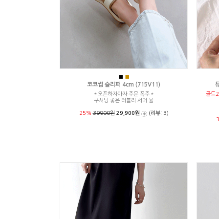
■
■
코코썸 슬리퍼 4cm (715V11)
뮤
＊오픈하자마자 주문 폭주＊
골드2
쿠셔닝 좋은 러블리 서머 뮬
25%
39900원
29,900원
(리뷰: 3)