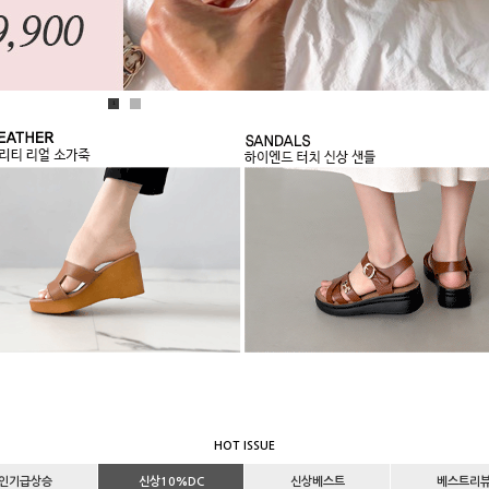
1
2
HOT ISSUE
인기급상승
신상10%DC
신상베스트
베스트리