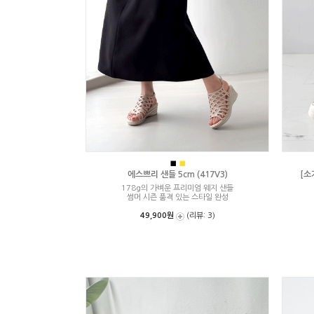
■
■
에스쁘리 샌들 5cm (417V3)
[소
178g의 가벼운 프리미엄 웨지 샌들
썸머 시즌 품격 있는 스타일 완성
49,900원
(리뷰: 3)