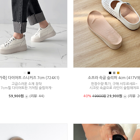
■
■
■
■
■
가죽] 다이어트 스니커즈 7cm (724X1)
소프라 속굽 슬리퍼 4cm (417V9
고급스러운 소재 장착
한정수량 특가, 구매 서두르세요~
7cm힐 다이어트한 거처럼 슬림하게-
시크릿 속굽으로 라인이 슬림해져요
59,900원
(리뷰: 44)
40%
49900원
29,900원
(리뷰: 2