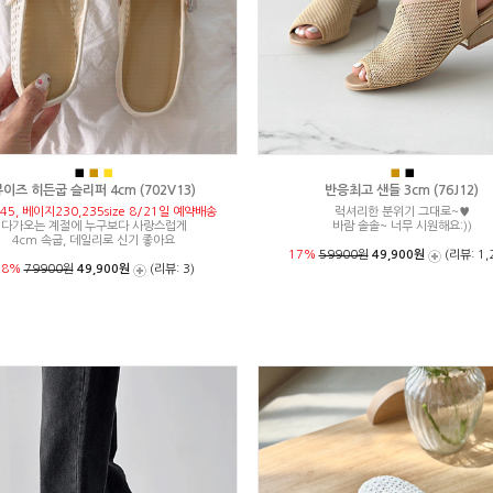
■
■
■
■
■
이즈 히든굽 슬리퍼 4cm (702V13)
반응최고 샌들 3cm (76J12)
45, 베이지230,235size 8/21일 예약배송
럭셔리한 분위기 그대로~♥
다가오는 계절에 누구보다 사랑스럽게
바람 솔솔~ 너무 시원해요:))
4cm 속굽, 데일리로 신기 좋아요
17%
59900원
49,900원
(리뷰: 1,
38%
79900원
49,900원
(리뷰: 3)