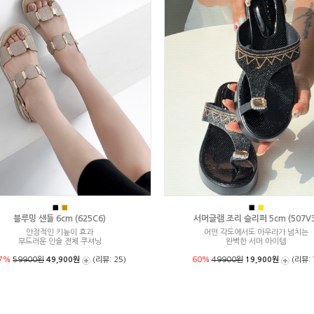
■
■
■
■
블루밍 샌들 6cm (625C6)
서머글램 조리 슬리퍼 5cm (507V3
안정적인 키높이 효과
어떤 각도에서도 아우라가 넘치는
부드러운 인솔 전체 쿠셔닝
완벽한 서머 아이템
7%
59900원
49,900원
(리뷰: 25)
60%
49900원
19,900원
(리뷰: 