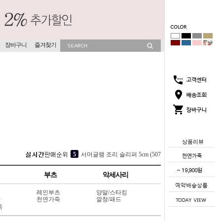
장바구니
즐겨찾기
상품리뷰
2
코코썸 슬리퍼 4cm (715V11)
3
소프라 속굽 슬리퍼 4cm (417V9)
부츠
악세사리
4
[소가죽] 각선미 웨지 슬리퍼 7cm (404L6)
레인부츠
양말/스타킹
5
서머글램 조리 슬리퍼 5cm (507V3)
상
천연가죽
깔창/패드
죽
1
뮤이즈 히든굽 슬리퍼 4cm (702V13)