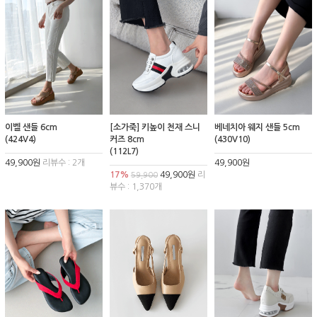
이벨 샌들 6cm
[소가죽] 키높이 천재 스니
베네치아 웨지 샌들 5cm
(424V4)
커즈 8cm
(430V10)
(112L7)
49,900원
리뷰수 : 2개
49,900원
17%
49,900원
리
59,900
뷰수 : 1,370개