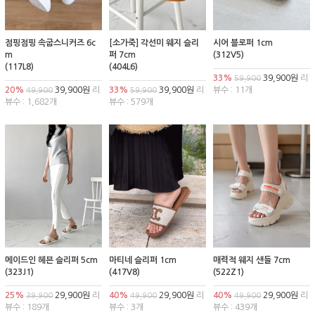
점핑점핑 속굽스니커즈 6c
[소가죽] 각선미 웨지 슬리
시어 블로퍼 1cm
m
퍼 7cm
(312V5)
(117L8)
(404L6)
33%
39,900원
리
59,900
20%
39,900원
리
33%
39,900원
리
뷰수 : 11개
49,900
59,900
뷰수 : 1,682개
뷰수 : 579개
메이드인 헤븐 슬리퍼 5cm
마티네 슬리퍼 1cm
매력적 웨지 샌들 7cm
(323J1)
(417V8)
(522Z1)
25%
29,900원
리
40%
29,900원
리
40%
29,900원
리
39,900
49,900
49,900
뷰수 : 189개
뷰수 : 3개
뷰수 : 439개