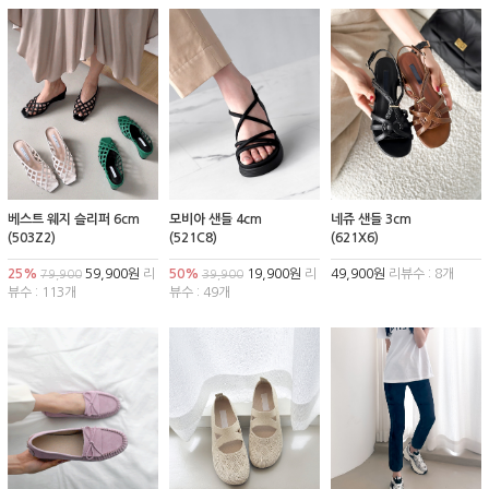
베스트 웨지 슬리퍼 6cm
모비아 샌들 4cm
네쥬 샌들 3cm
(503Z2)
(521C8)
(621X6)
25%
59,900원
리
50%
19,900원
리
49,900원
리뷰수 : 8개
79,900
39,900
뷰수 : 113개
뷰수 : 49개