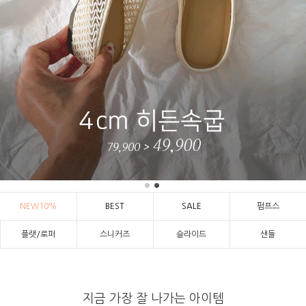
NEW10%
BEST
SALE
펌프스
플랫/로퍼
스니커즈
슬라이드
샌들
지금 가장 잘 나가는 아이템