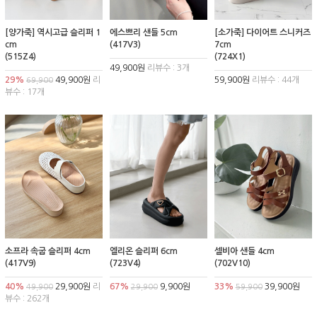
[양가죽] 역시고급 슬리퍼 1
에스쁘리 샌들 5cm
[소가죽] 다이어트 스니커즈
cm
(417V3)
7cm
(515Z4)
(724X1)
49,900원
리뷰수 : 3개
29%
49,900원
리
59,900원
리뷰수 : 44개
69,900
뷰수 : 17개
소프라 속굽 슬리퍼 4cm
엘리온 슬리퍼 6cm
셀비아 샌들 4cm
(417V9)
(723V4)
(702V10)
40%
29,900원
리
67%
9,900원
33%
39,900원
49,900
29,900
59,900
뷰수 : 262개