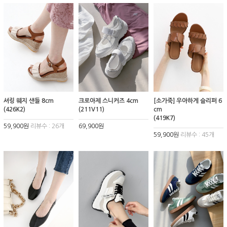
셔링 웨지 샌들 8cm
크로아제 스니커즈 4cm
[소가죽] 우아하게 슬리퍼 6
(426K2)
(211V11)
cm
(419K7)
59,900원
리뷰수 : 26개
69,900원
59,900원
리뷰수 : 45개