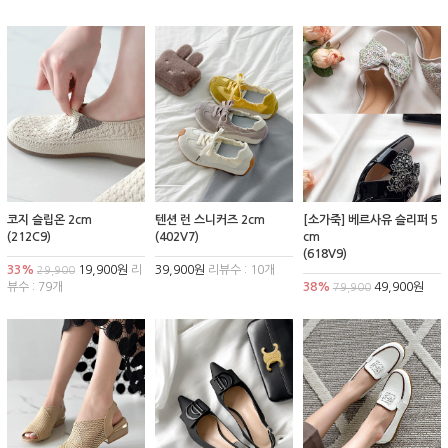
코지 슬립온 2cm
텐션 런 스니커즈 2cm
[소가죽] 베르사유 슬리퍼 5
(212C9)
(402V7)
cm
(618V9)
33%
19,900원
리
39,900원
리뷰수 : 10개
29,900
뷰수 : 79개
38%
49,900원
79,900