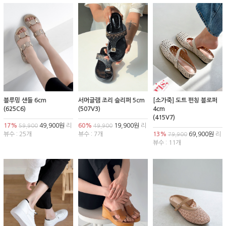
블루밍 샌들 6cm
서머글램 조리 슬리퍼 5cm
[소가죽] 도트 펀칭 블로퍼
(625C6)
(507V3)
4cm
(415V7)
17%
49,900원
리
60%
19,900원
리
59,900
49,900
뷰수 : 25개
뷰수 : 7개
13%
69,900원
리
79,900
뷰수 : 11개