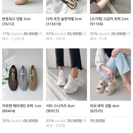
반응최고 샌들 3cm
디아 포인 슬링백힐 5cm
[소가죽] 고급미 로퍼 2cm
(76J12)
(313X10)
(911X6)
17%
49,900원
리
33%
39,900원
리
33%
39,900원
리
59,900
59,900
59,900
뷰수 : 1,265개
뷰수 : 143개
뷰수 : 31개
카르멘 메리제인 로퍼 1cm
시티 스니커즈 9cm
러쉬 큐빅 샌들 4cm
(604V4)
(903C5)
(625V5)
30%
69,900원
33%
39,900원
리
39,900원
99,900
59,900
뷰수 : 173개