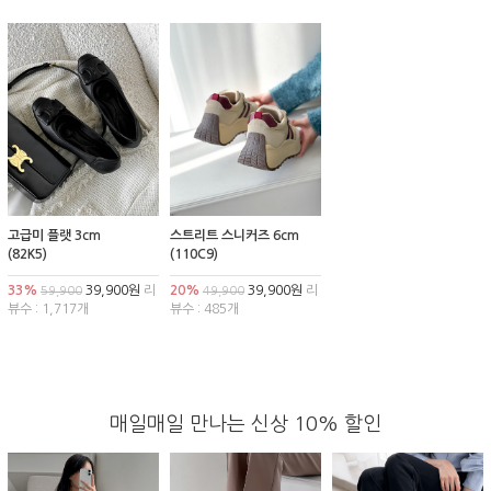
고급미 플랫 3cm
스트리트 스니커즈 6cm
(82K5)
(110C9)
33%
39,900원
리
20%
39,900원
리
59,900
49,900
뷰수 : 1,717개
뷰수 : 485개
매일매일 만나는 신상 10% 할인