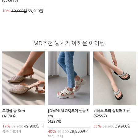
(723V12)
10%
59,900원
53,910원
MD추천 놓치기 아까운 아이템
트윙클 뮬 6cm
[OMPHALOS]조거 샌들 5
비네츠 조리 슬리퍼 3cm
(417X4)
cm
(625V7)
(422V8)
17%
49,900원
리
33%
39,900원
59,900
59,900
뷰수 : 401개
40%
29,900원
리
49,900
뷰수 : 2개