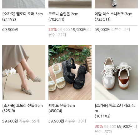
[소가죽] 멜로디 로퍼 3cm
코르니 슬립온 2cm
메탈 믹스 스니커즈 7cm
(211V2)
(702C11)
(723C11)
69,900원
33%
19,900원
리
59,900원
리뷰수 : 5개
29,900
뷰수 : 22개
[소가죽] 오드리 샌들 5cm
빅히트 샌들 5cm
[소가죽] 에르 스니커즈 4c
(323J9)
(430C4)
m
(1011X2)
59,900원
리뷰수 : 55개
39,900원
리뷰수 : 38개
30%
69,900원
리
99,900
뷰수 : 87개