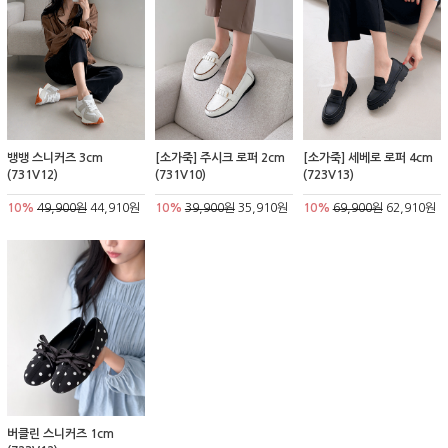
뱅뱅 스니커즈 3cm
[소가죽] 주시크 로퍼 2cm
[소가죽] 세베로 로퍼 4cm
(731V12)
(731V10)
(723V13)
10%
49,900원
44,910원
10%
39,900원
35,910원
10%
69,900원
62,910원
버클린 스니커즈 1cm