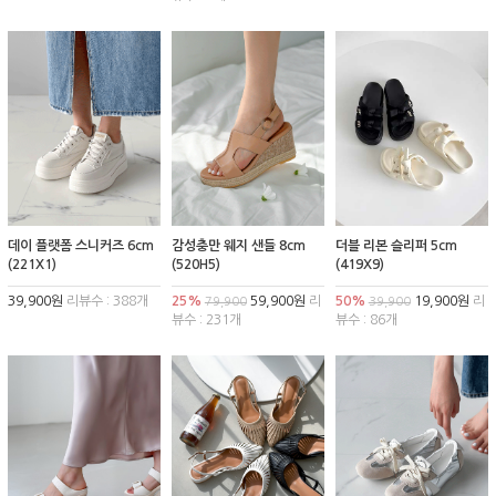
데이 플랫폼 스니커즈 6cm
감성충만 웨지 샌들 8cm
더블 리본 슬리퍼 5cm
(221X1)
(520H5)
(419X9)
39,900원
리뷰수 : 388개
25%
59,900원
리
50%
19,900원
리
79,900
39,900
뷰수 : 231개
뷰수 : 86개