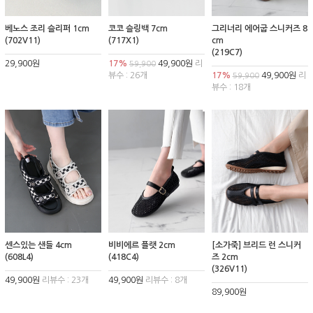
베노스 조리 슬리퍼 1cm
코코 슬링백 7cm
그리너리 에어굽 스니커즈 8
(702V11)
(717X1)
cm
(219C7)
29,900원
17%
49,900원
리
59,900
뷰수 : 26개
17%
49,900원
리
59,900
뷰수 : 18개
센스있는 샌들 4cm
비비에르 플랫 2cm
[소가죽] 브리드 런 스니커
(608L4)
(418C4)
즈 2cm
(326V11)
49,900원
리뷰수 : 23개
49,900원
리뷰수 : 8개
89,900원