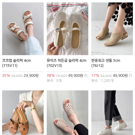
코코썸 슬리퍼 4cm
뮤이즈 히든굽 슬리퍼 4cm
반응최고 샌들 3cm
(715V11)
(702V13)
(76J12)
25%
29,900원
38%
49,900원
리
17%
49,900원
리
39,900
79,900
59,900
뷰수 : 3개
뷰수 : 1,265개