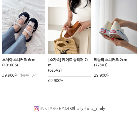
루체아 스니커즈 6cm
[소가죽] 케이트 슬리퍼 7c
메들리 스니커즈 2cm
(1010C6)
m
(723V1)
(625V2)
39,900원
리뷰수 : 3개
29,900원
69,900원
INSTARGRAM
@hollyshop_daily