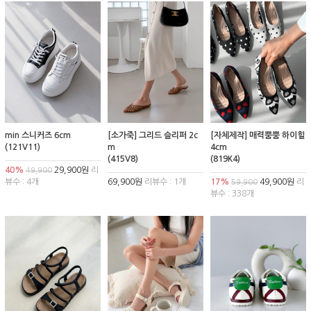
min 스니커즈 6cm
[소가죽] 그리드 슬리퍼 2c
[자체제작] 매력뿜뿜 하이힐
(121V11)
m
4cm
(415V8)
(819K4)
40%
29,900원
리
49,900
뷰수 : 4개
69,900원
리뷰수 : 1개
17%
49,900원
리
59,900
뷰수 : 338개