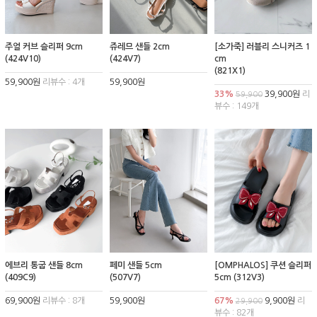
주얼 커브 슬리퍼 9cm
쥬레므 샌들 2cm
[소가죽] 러블리 스니커즈 1
(424V10)
(424V7)
cm
(821X1)
59,900원
리뷰수 : 4개
59,900원
33%
39,900원
리
59,900
뷰수 : 149개
에브리 통굽 샌들 8cm
페미 샌들 5cm
[OMPHALOS] 쿠션 슬리퍼
(409C9)
(507V7)
5cm (312V3)
69,900원
리뷰수 : 8개
59,900원
67%
9,900원
리
29,900
뷰수 : 82개