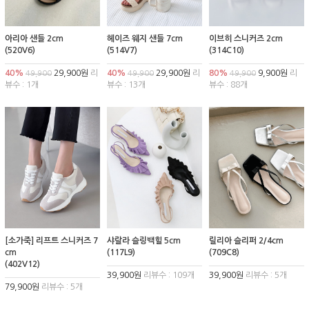
아리아 샌들 2cm
헤이즈 웨지 샌들 7cm
이브히 스니커즈 2cm
(520V6)
(514V7)
(314C10)
40%
29,900원
리
40%
29,900원
리
80%
9,900원
리
49,900
49,900
49,900
뷰수 : 1개
뷰수 : 13개
뷰수 : 88개
[소가죽] 리프트 스니커즈 7
샤랄라 슬링백힐 5cm
릴리아 슬리퍼 2/4cm
cm
(117L9)
(709C8)
(402V12)
39,900원
리뷰수 : 109개
39,900원
리뷰수 : 5개
79,900원
리뷰수 : 5개