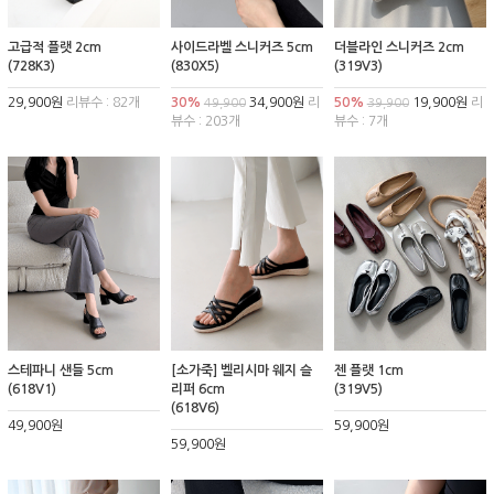
고급적 플랫 2cm
사이드라벨 스니커즈 5cm
더블라인 스니커즈 2cm
(728K3)
(830X5)
(319V3)
29,900원
리뷰수 : 82개
30%
34,900원
리
50%
19,900원
리
49,900
39,900
뷰수 : 203개
뷰수 : 7개
스테파니 샌들 5cm
[소가죽] 벨리시마 웨지 슬
젠 플랫 1cm
(618V1)
리퍼 6cm
(319V5)
(618V6)
49,900원
59,900원
59,900원