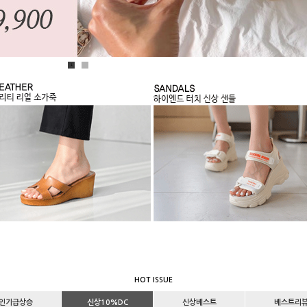
1
2
HOT ISSUE
인기급상승
신상10%DC
신상베스트
베스트리