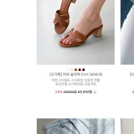
■
■
■
■
■
[소가죽] 카모 슬리퍼 5cm (404C6)
[O
어떤 스타일도 스마트한 아웃핏 연출
프리미엄 소가죽으로 고급져요
29%
69900원
49,900원