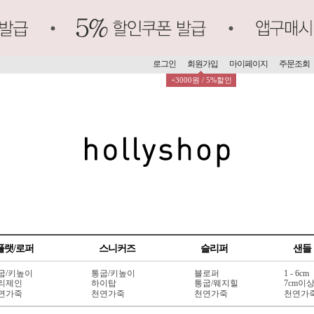
로그인
회원가입
마이페이지
주문조회
+3000원 / 5%할인
플랫/로퍼
스니커즈
슬리퍼
샌들
굽/키높이
통굽/키높이
블로퍼
1 - 6cm
리제인
하이탑
통굽/웨지힐
7cm이
연가죽
천연가죽
천연가죽
천연가