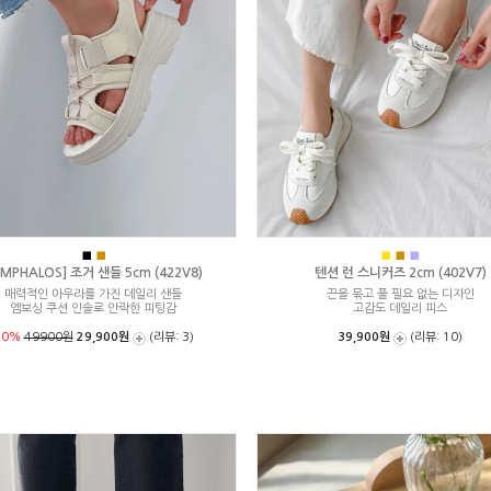
■
■
■
■
■
MPHALOS] 조거 샌들 5cm (422V8)
텐션 런 스니커즈 2cm (402V7)
매력적인 아우라를 가진 데일리 샌들
끈을 묶고 풀 필요 없는 디자인
엠보싱 쿠션 인솔로 안락한 피팅감
고감도 데일리 피스
40%
49900원
29,900원
(리뷰: 3)
39,900원
(리뷰: 10)