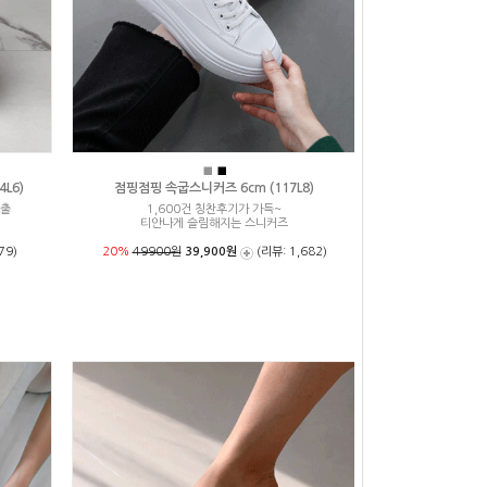
■
■
L6)
점핑점핑 속굽스니커즈 6cm (117L8)
연출
1,600건 칭찬후기가 가득~
티안나게 슬림해지는 스니커즈
79)
20%
49900원
39,900원
(리뷰: 1,682)