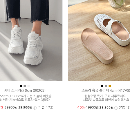
■
■
■
■
■
■
시티 스니커즈 9cm (903C5)
소프라 속굽 슬리퍼 4cm (417V9
59cm > 168cm가 되는 키높이 아웃솔
한정수량 특가, 구매 서두르세요~
섬세한 기능성으로 피로감 없는 착화감
시크릿 속굽으로 라인이 슬림해져요
3%
59900원
39,900원
(리뷰: 173)
40%
49900원
29,900원
(리뷰: 2