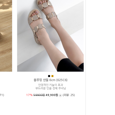
■
■
)
블루밍 샌들 6cm (625C6)
안정적인 키높이 효과
부드러운 인솔 전체 쿠셔닝
71)
17%
59900원
49,900원
(리뷰: 25)