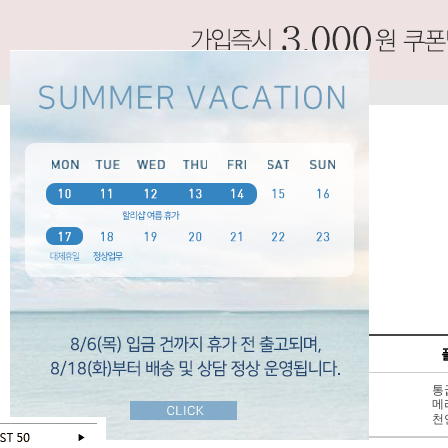
SPECIAL
펌프스
신상 10%
3 - 6cm
통
BEST 50
7cm 이상
메
SALE
천연가죽
천
오늘 하루 보지않기
닫기