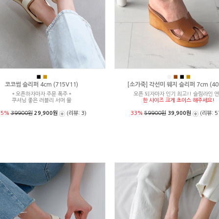
■
■
■
■
■
■
코코썸 슬리퍼 4cm (715V11)
[소가죽] 각선미 웨지 슬리퍼 7cm (404
＊오픈하자마자 주문 폭주＊
오픈 되자마자 인기 최고!! 슬림라인 
쿠셔닝 좋은 러블리 서머 뮬
한 사이즈 크게 초이스 해주세요!
25%
39900원
29,900원
(리뷰: 3)
33%
59900원
39,900원
(리뷰: 5