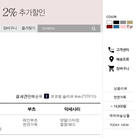
장바구니
즐겨찾기
상품리뷰
3
소프라 속굽 슬리퍼 4cm (417V9)
4
[소가죽] 각선미 웨지 슬리퍼 7cm (404L6)
부츠
악세사리
5
[소가죽] 도트 펀칭 블로퍼 4cm (415V7)
레인부츠
양말/스타킹
1
코코썸 슬리퍼 4cm (715V11)
상
천연가죽
깔창/패드
죽
2
뮤이즈 히든굽 슬리퍼 4cm (702V13)