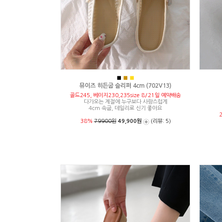
■
■
■
뮤이즈 히든굽 슬리퍼 4cm (702V13)
골드245, 베이지230,235size 8/21일 예약배송
다가오는 계절에 누구보다 사랑스럽게
4cm 속굽, 데일리로 신기 좋아요
38%
79900원
49,900원
(리뷰: 5)