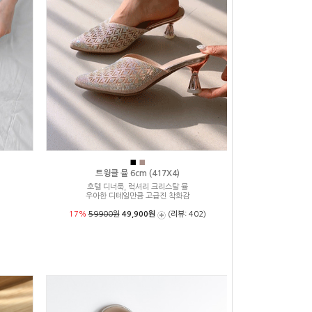
■
■
트윙클 뮬 6cm (417X4)
호텔 디너룩, 럭셔리 크리스탈 뮬
우아한 디테일만큼 고급진 착화감
17%
59900원
49,900원
(리뷰: 402)