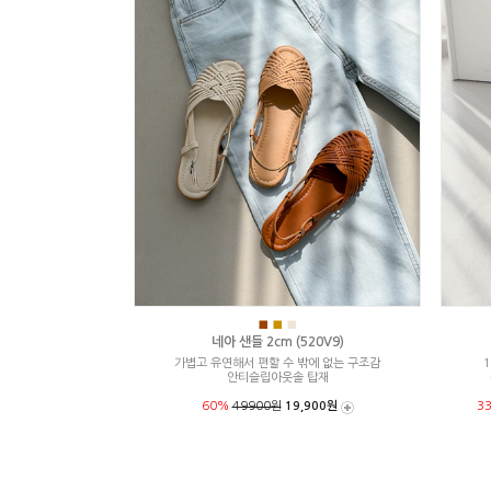
■
■
■
네아 샌들 2cm (520V9)
가볍고 유연해서 편할 수 밖에 없는 구조감
1
안티슬립아웃솔 탑재
60%
49900원
19,900원
3