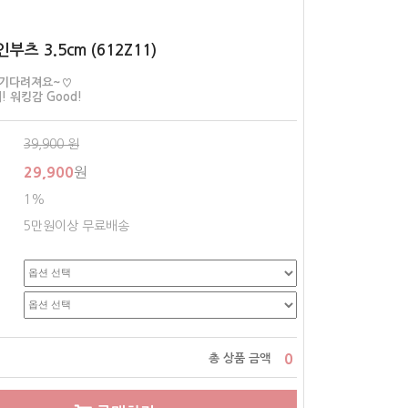
부츠 3.5cm (612Z11)
 기다려져요~♡
 워킹감 Good!
39,900
원
29,900
원
1%
5만원이상 무료배송
0
총 상품 금액