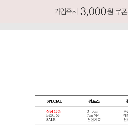
SPECIAL
펌프스
신상 10%
3 - 6cm
통
BEST 50
7cm 이상
메
SALE
천연가죽
천