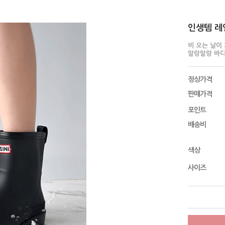
인생템 레인
비 오는 날이
말랑말랑 바디!
정상가격
판매가격
포인트
배송비
색상
사이즈