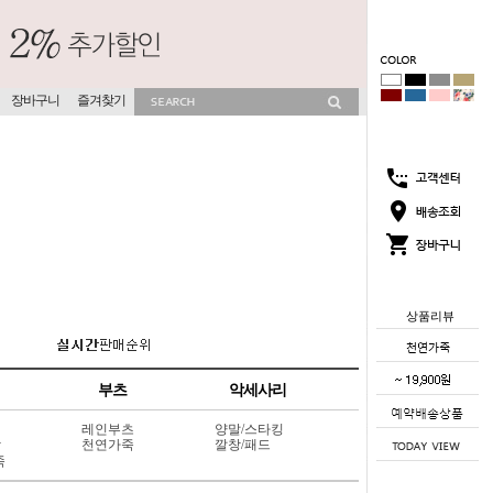
장바구니
즐겨찾기
상품리뷰
부츠
악세사리
레인부츠
양말/스타킹
상
천연가죽
깔창/패드
죽