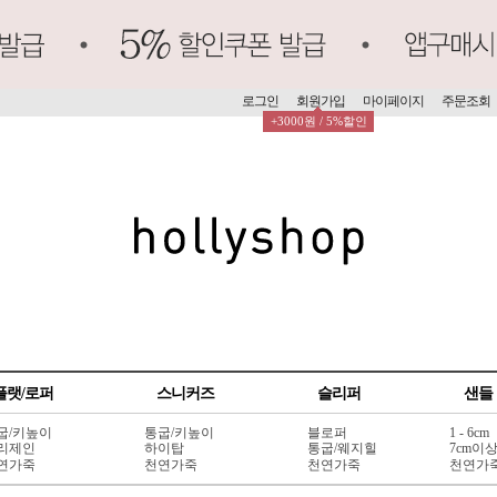
로그인
회원가입
마이페이지
주문조회
+3000원 / 5%할인
플랫/로퍼
스니커즈
슬리퍼
샌들
굽/키높이
통굽/키높이
블로퍼
1 - 6cm
리제인
하이탑
통굽/웨지힐
7cm이
연가죽
천연가죽
천연가죽
천연가