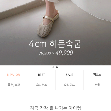
NEW10%
BEST
SALE
펌프스
플랫/로퍼
스니커즈
슬라이드
샌들
지금 가장 잘 나가는 아이템