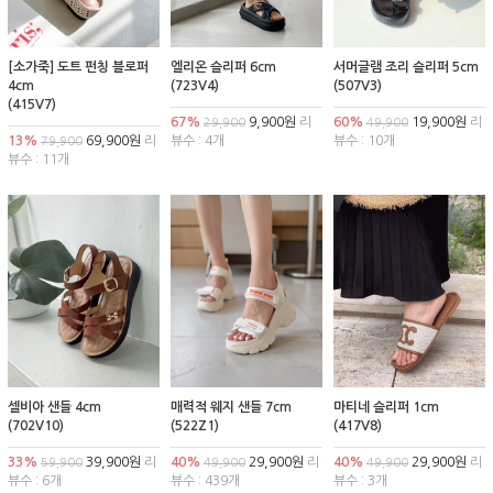
[소가죽] 도트 펀칭 블로퍼
엘리온 슬리퍼 6cm
서머글램 조리 슬리퍼 5cm
4cm
(723V4)
(507V3)
(415V7)
67%
9,900원
리
60%
19,900원
리
29,900
49,900
13%
69,900원
리
뷰수 : 4개
뷰수 : 10개
79,900
뷰수 : 11개
셀비아 샌들 4cm
매력적 웨지 샌들 7cm
마티네 슬리퍼 1cm
(702V10)
(522Z1)
(417V8)
33%
39,900원
리
40%
29,900원
리
40%
29,900원
리
59,900
49,900
49,900
뷰수 : 6개
뷰수 : 439개
뷰수 : 3개