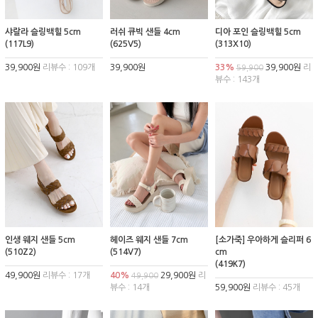
샤랄라 슬링백힐 5cm
러쉬 큐빅 샌들 4cm
디아 포인 슬링백힐 5cm
(117L9)
(625V5)
(313X10)
39,900원
리뷰수 : 109개
39,900원
33%
39,900원
리
59,900
뷰수 : 143개
인생 웨지 샌들 5cm
헤이즈 웨지 샌들 7cm
[소가죽] 우아하게 슬리퍼 6
(510Z2)
(514V7)
cm
(419K7)
49,900원
리뷰수 : 17개
40%
29,900원
리
49,900
뷰수 : 14개
59,900원
리뷰수 : 45개