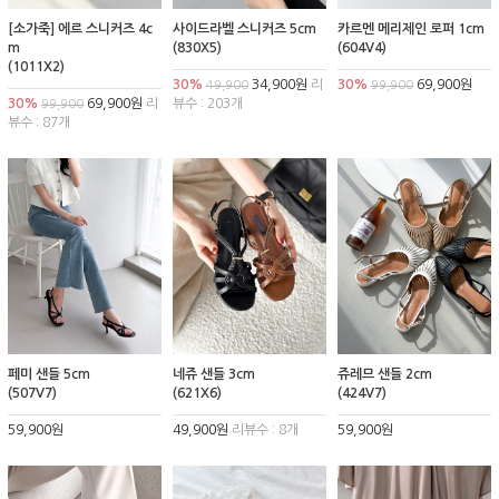
[소가죽] 에르 스니커즈 4c
사이드라벨 스니커즈 5cm
카르멘 메리제인 로퍼 1cm
m
(830X5)
(604V4)
(1011X2)
30%
34,900원
리
30%
69,900원
49,900
99,900
30%
69,900원
리
뷰수 : 203개
99,900
뷰수 : 87개
페미 샌들 5cm
네쥬 샌들 3cm
쥬레므 샌들 2cm
(507V7)
(621X6)
(424V7)
59,900원
49,900원
리뷰수 : 8개
59,900원