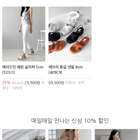
메이드인 헤븐 슬리퍼 5cm
에브리 통굽 샌들 8cm
(323J1)
(409C9)
25%
29,900원
리
69,900원
리뷰수 : 8개
39,900
뷰수 : 189개
매일매일 만나는 신상 10% 할인