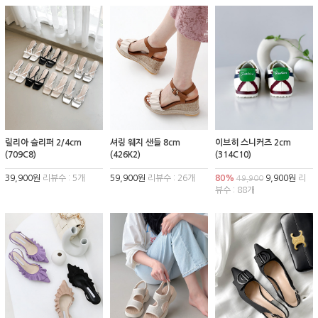
릴리아 슬리퍼 2/4cm
셔링 웨지 샌들 8cm
이브히 스니커즈 2cm
(709C8)
(426K2)
(314C10)
39,900원
리뷰수 : 5개
59,900원
리뷰수 : 26개
80%
9,900원
리
49,900
뷰수 : 88개