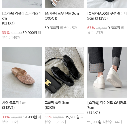
[소가죽] 러블리 스니커즈 1
[소가죽] 로우 샌들 3cm
[OMPHALOS] 쿠션 슬리퍼
cm
(305C1)
5cm (312V3)
(821X1)
59,900원
리뷰수 : 5개
67%
9,900원
리
29,900
33%
39,900원
리
뷰수 : 83개
59,900
뷰수 : 149개
시어 블로퍼 1cm
고급미 플랫 3cm
[소가죽] 다이어트 스니커즈
(312V5)
(82K5)
7cm
(724X1)
33%
39,900원
리
33%
39,900원
리
59,900
59,900
뷰수 : 11개
뷰수 : 1,717개
59,900원
리뷰수 : 44개