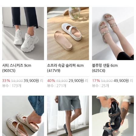
시티 스니커즈 9cm
소프라 속굽 슬리퍼 4cm
블루밍 샌들 6cm
(903C5)
(417V9)
(625C6)
33%
39,900원
리
40%
29,900원
리
17%
49,900원
리
59,900
49,900
59,900
뷰수 : 173개
뷰수 : 271개
뷰수 : 25개