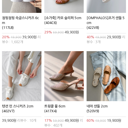
점핑점핑 속굽스니커즈 6c
[소가죽] 카모 슬리퍼 5cm
[OMPHALOS]조거 샌들 5
m
(404C6)
cm
(117L8)
(422V8)
29%
49,900원
69,900
20%
39,900원
리
40%
29,900원
리
49,900
49,900
뷰수 : 1,682개
뷰수 : 3개
텐션 런 스니커즈 2cm
트윙클 뮬 6cm
네아 샌들 2cm
(402V7)
(417X4)
(520V9)
39,900원
리뷰수 : 10개
17%
49,900원
리
60%
19,900원
59,900
49,900
뷰수 : 402개