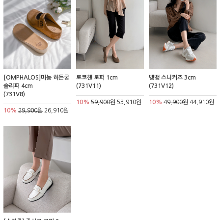
[OMPHALOS]미농 히든굽
로코헨 로퍼 1cm
뱅뱅 스니커즈 3cm
슬리퍼 4cm
(731V11)
(731V12)
(731V8)
10%
59,900원
53,910원
10%
49,900원
44,910원
10%
29,900원
26,910원