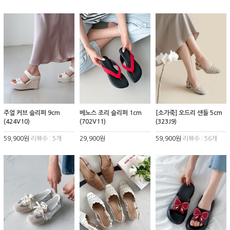
주얼 커브 슬리퍼 9cm
베노스 조리 슬리퍼 1cm
[소가죽] 오드리 샌들 5cm
(424V10)
(702V11)
(323J9)
59,900원
리뷰수 : 5개
29,900원
59,900원
리뷰수 : 56개