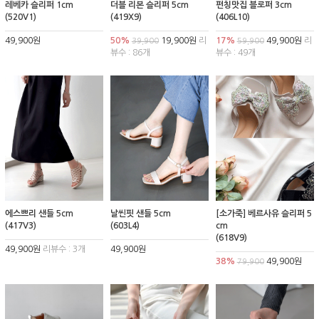
레베카 슬리퍼 1cm
더블 리본 슬리퍼 5cm
펀칭맛집 블로퍼 3cm
(520V1)
(419X9)
(406L10)
49,900원
50%
19,900원
리
17%
49,900원
리
39,900
59,900
뷰수 : 86개
뷰수 : 49개
에스쁘리 샌들 5cm
날씬핏 샌들 5cm
[소가죽] 베르사유 슬리퍼 5
(417V3)
(603L4)
cm
(618V9)
49,900원
리뷰수 : 3개
49,900원
38%
49,900원
79,900