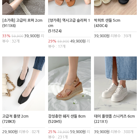
[소가죽] 고급미 로퍼 2cm
[양가죽] 역시고급 슬리퍼 1
빅히트 샌들 5cm
(911X6)
cm
(430C4)
(515Z4)
33%
39,900원
리
39,900원
리뷰수 : 39개
59,900
뷰수 : 32개
29%
49,900원
리
69,900
뷰수 : 17개
고급적 플랫 2cm
감성충만 웨지 샌들 8cm
데이 플랫폼 스니커즈 6cm
(728K3)
(520H5)
(221X1)
29,900원
리뷰수 : 82개
25%
59,900원
리
39,900원
리뷰수 : 388개
79,900
뷰수 : 231개