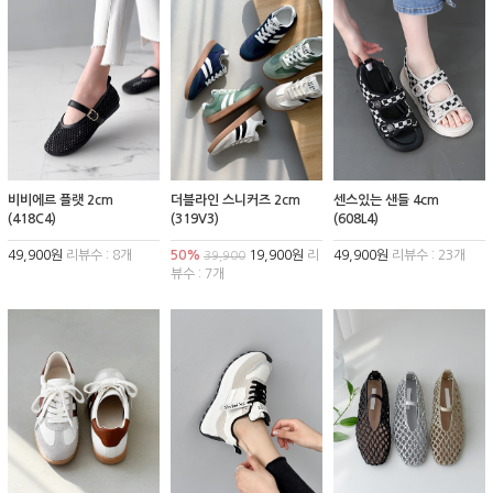
비비에르 플랫 2cm
더블라인 스니커즈 2cm
센스있는 샌들 4cm
(418C4)
(319V3)
(608L4)
49,900원
리뷰수 : 8개
50%
19,900원
리
49,900원
리뷰수 : 23개
39,900
뷰수 : 7개