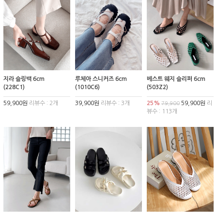
지라 슬링백 6cm
루체아 스니커즈 6cm
베스트 웨지 슬리퍼 6cm
(228C1)
(1010C6)
(503Z2)
59,900원
리뷰수 : 2개
39,900원
리뷰수 : 3개
25%
59,900원
리
79,900
뷰수 : 113개