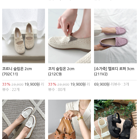
코르니 슬립온 2cm
코지 슬립온 2cm
[소가죽] 멜로디 로퍼 3cm
(702C11)
(212C9)
(211V2)
33%
19,900원
리
33%
19,900원
리
69,900원
리뷰수 : 3개
29,900
29,900
뷰수 : 22개
뷰수 : 80개