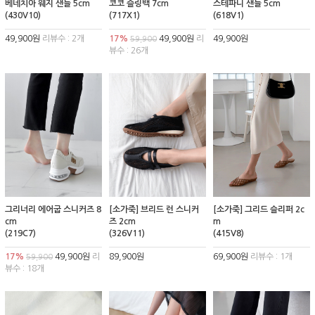
베네치아 웨지 샌들 5cm
코코 슬링백 7cm
스테파니 샌들 5cm
(430V10)
(717X1)
(618V1)
49,900원
리뷰수 : 2개
17%
49,900원
리
49,900원
59,900
뷰수 : 26개
그리너리 에어굽 스니커즈 8
[소가죽] 브리드 런 스니커
[소가죽] 그리드 슬리퍼 2c
cm
즈 2cm
m
(219C7)
(326V11)
(415V8)
17%
49,900원
리
89,900원
69,900원
리뷰수 : 1개
59,900
뷰수 : 18개