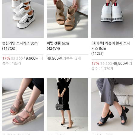
슬림라인 스니커즈 8cm
이벨 샌들 6cm
[소가죽] 키높이 천재 스니
(117C6)
(424V4)
커즈 8cm
(112L7)
17%
49,900원
리
49,900원
리뷰수 : 2개
59,900
뷰수 : 185개
17%
49,900원
리
59,900
뷰수 : 1,370개