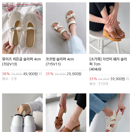
뮤이즈 히든굽 슬리퍼 4cm
코코썸 슬리퍼 4cm
[소가죽] 각선미 웨지 슬리
(702V13)
(715V11)
퍼 7cm
(404L6)
38%
49,900원
리
25%
29,900원
79,900
39,900
뷰수 : 5개
33%
39,900원
리
59,900
뷰수 : 579개