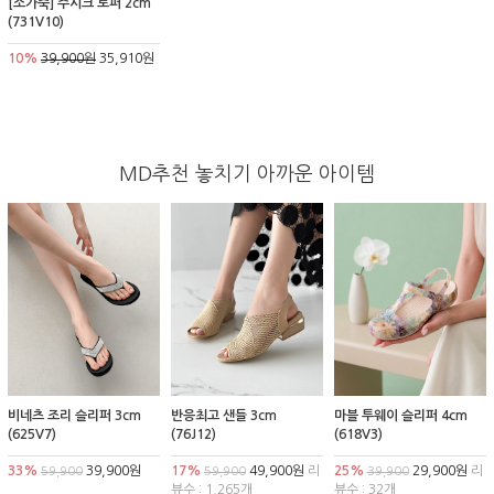
[소가죽] 주시크 로퍼 2cm
(731V10)
10%
39,900원
35,910원
MD추천 놓치기 아까운 아이템
비네츠 조리 슬리퍼 3cm
반응최고 샌들 3cm
마블 투웨이 슬리퍼 4cm
(625V7)
(76J12)
(618V3)
33%
39,900원
17%
49,900원
리
25%
29,900원
리
59,900
59,900
39,900
뷰수 : 1,265개
뷰수 : 32개