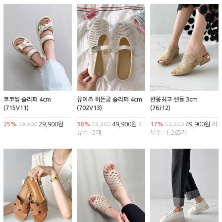
코코썸 슬리퍼 4cm
뮤이즈 히든굽 슬리퍼 4cm
반응최고 샌들 3cm
(715V11)
(702V13)
(76J12)
25%
29,900원
38%
49,900원
리
17%
49,900원
리
39,900
79,900
59,900
뷰수 : 3개
뷰수 : 1,265개