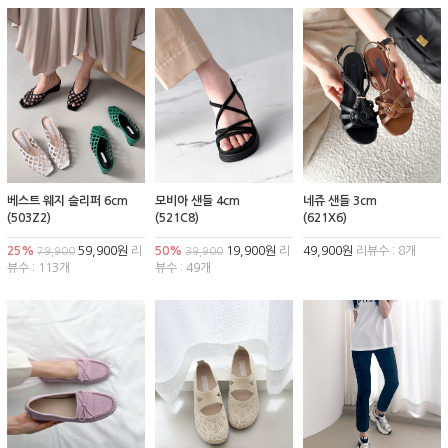
베스트 웨지 슬리퍼 6cm
모비아 샌들 4cm
네쥬 샌들 3cm
(503Z2)
(521C8)
(621X6)
25%
59,900원
리
50%
19,900원
리
49,900원
리뷰수 : 8개
79,900
39,900
뷰수 : 113개
뷰수 : 49개