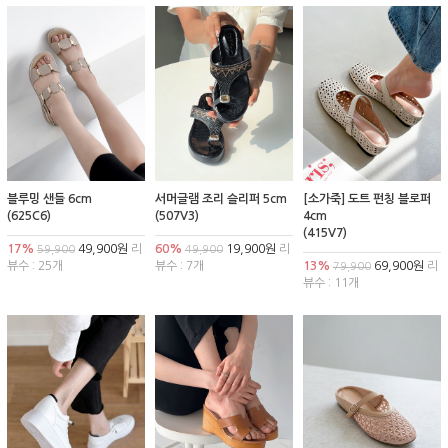
블루밍 샌들 6cm
서머글램 조리 슬리퍼 5cm
[소가죽] 도트 펀칭 블로퍼
(625C6)
(507V3)
4cm
(415V7)
17%
49,900원
리
60%
19,900원
리
59,900
49,900
뷰수 : 25개
뷰수 : 7개
13%
69,900원
리
79,900
뷰수 : 11개