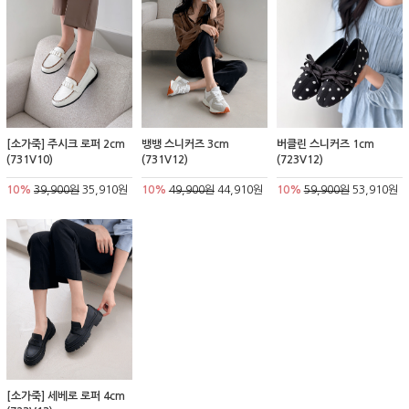
[소가죽] 주시크 로퍼 2cm
뱅뱅 스니커즈 3cm
버클린 스니커즈 1cm
(731V10)
(731V12)
(723V12)
10%
39,900원
35,910원
10%
49,900원
44,910원
10%
59,900원
53,910원
[소가죽] 세베로 로퍼 4cm