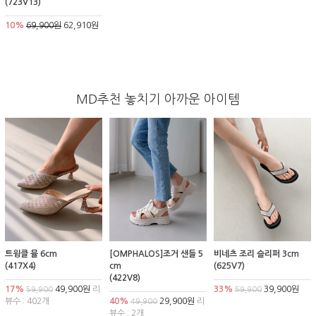
(723V13)
10%
69,900원
62,910원
MD추천 놓치기 아까운 아이템
트윙클 뮬 6cm
[OMPHALOS]조거 샌들 5
비네츠 조리 슬리퍼 3cm
(417X4)
cm
(625V7)
(422V8)
17%
49,900원
리
33%
39,900원
59,900
59,900
뷰수 : 402개
40%
29,900원
리
49,900
뷰수 : 2개