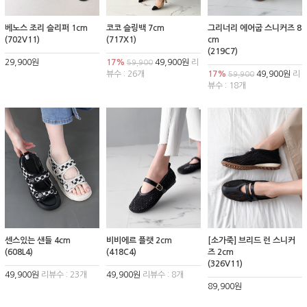
베노스 조리 슬리퍼 1cm
코코 슬링백 7cm
그리너리 에어굽 스니커즈 8
(702V11)
(717X1)
cm
(219C7)
29,900원
17%
49,900원
리
59,900
뷰수 : 26개
17%
49,900원
리
59,900
뷰수 : 18개
센스있는 샌들 4cm
비비에르 플랫 2cm
[소가죽] 브리드 런 스니커
(608L4)
(418C4)
즈 2cm
(326V11)
49,900원
리뷰수 : 23개
49,900원
리뷰수 : 8개
89,900원