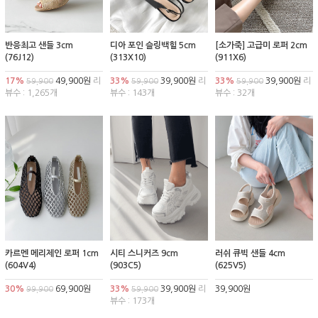
반응최고 샌들 3cm
디아 포인 슬링백힐 5cm
[소가죽] 고급미 로퍼 2cm
(76J12)
(313X10)
(911X6)
17%
49,900원
리
33%
39,900원
리
33%
39,900원
리
59,900
59,900
59,900
뷰수 : 1,265개
뷰수 : 143개
뷰수 : 32개
카르멘 메리제인 로퍼 1cm
시티 스니커즈 9cm
러쉬 큐빅 샌들 4cm
(604V4)
(903C5)
(625V5)
30%
69,900원
33%
39,900원
리
39,900원
99,900
59,900
뷰수 : 173개