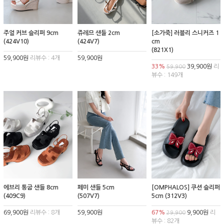
주얼 커브 슬리퍼 9cm
쥬레므 샌들 2cm
[소가죽] 러블리 스니커즈 1
(424V10)
(424V7)
cm
(821X1)
59,900원
리뷰수 : 4개
59,900원
33%
39,900원
리
59,900
뷰수 : 149개
에브리 통굽 샌들 8cm
페미 샌들 5cm
[OMPHALOS] 쿠션 슬리퍼
(409C9)
(507V7)
5cm (312V3)
69,900원
리뷰수 : 8개
59,900원
67%
9,900원
리
29,900
뷰수 : 82개