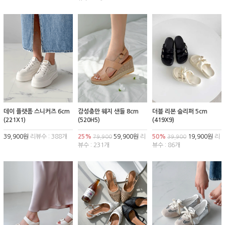
데이 플랫폼 스니커즈 6cm
감성충만 웨지 샌들 8cm
더블 리본 슬리퍼 5cm
(221X1)
(520H5)
(419X9)
39,900원
리뷰수 : 388개
25%
59,900원
리
50%
19,900원
리
79,900
39,900
뷰수 : 231개
뷰수 : 86개