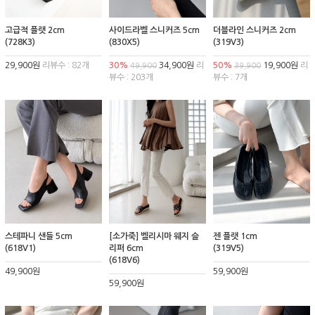
고급적 플랫 2cm
사이드라벨 스니커즈 5cm
더블라인 스니커즈 2cm
(728K3)
(830X5)
(319V3)
29,900원
리뷰수 : 82개
30%
34,900원
리
50%
19,900원
리
49,900
39,900
뷰수 : 203개
뷰수 : 7개
스테파니 샌들 5cm
[소가죽] 벨리시마 웨지 슬
젠 플랫 1cm
(618V1)
리퍼 6cm
(319V5)
(618V6)
49,900원
59,900원
59,900원