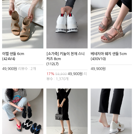
이벨 샌들 6cm
[소가죽] 키높이 천재 스니
베네치아 웨지 샌들 5cm
(424V4)
커즈 8cm
(430V10)
(112L7)
49,900원
리뷰수 : 2개
49,900원
17%
49,900원
리
59,900
뷰수 : 1,370개