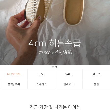
NEW10%
BEST
SALE
펌프스
플랫/로퍼
스니커즈
슬라이드
샌들
지금 가장 잘 나가는 아이템