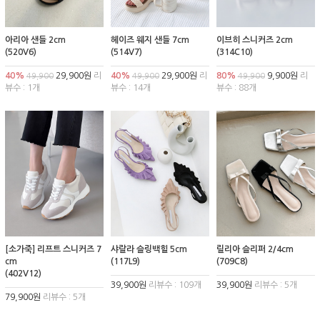
아리아 샌들 2cm
헤이즈 웨지 샌들 7cm
이브히 스니커즈 2cm
(520V6)
(514V7)
(314C10)
40%
29,900원
리
40%
29,900원
리
80%
9,900원
리
49,900
49,900
49,900
뷰수 : 1개
뷰수 : 14개
뷰수 : 88개
[소가죽] 리프트 스니커즈 7
샤랄라 슬링백힐 5cm
릴리아 슬리퍼 2/4cm
cm
(117L9)
(709C8)
(402V12)
39,900원
리뷰수 : 109개
39,900원
리뷰수 : 5개
79,900원
리뷰수 : 5개