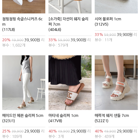
점핑점핑 속굽스니커즈 6c
[소가죽] 각선미 웨지 슬리
시어 블로퍼 1cm
m
퍼 7cm
(312V5)
(117L8)
(404L6)
33%
39,900원
리
59,900
20%
39,900원
리
33%
39,900원
리
뷰수 : 11개
49,900
59,900
뷰수 : 1,682개
뷰수 : 579개
메이드인 헤븐 슬리퍼 5cm
마티네 슬리퍼 1cm
매력적 웨지 샌들 7cm
(323J1)
(417V8)
(522Z1)
25%
29,900원
리
40%
29,900원
리
40%
29,900원
리
39,900
49,900
49,900
뷰수 : 189개
뷰수 : 3개
뷰수 : 439개