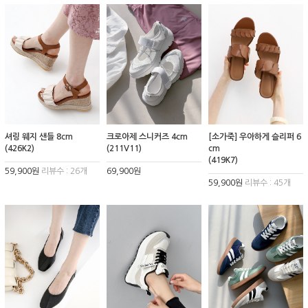
셔링 웨지 샌들 8cm
크로아제 스니커즈 4cm
[소가죽] 우아하게 슬리퍼 6
(426K2)
(211V11)
cm
(419K7)
59,900원
리뷰수 : 26개
69,900원
59,900원
리뷰수 : 45개