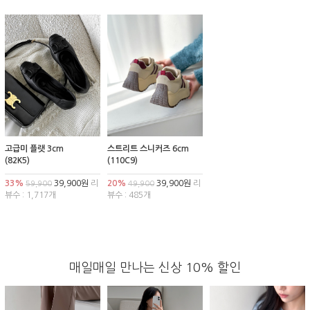
고급미 플랫 3cm
스트리트 스니커즈 6cm
(82K5)
(110C9)
33%
39,900원
리
20%
39,900원
리
59,900
49,900
뷰수 : 1,717개
뷰수 : 485개
매일매일 만나는 신상 10% 할인