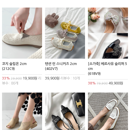
코지 슬립온 2cm
텐션 런 스니커즈 2cm
[소가죽] 베르사유 슬리퍼 5
(212C9)
(402V7)
cm
(618V9)
33%
19,900원
리
39,900원
리뷰수 : 10개
29,900
뷰수 : 80개
38%
49,900원
79,900