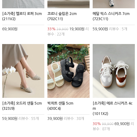
[소가죽] 멜로디 로퍼 3cm
코르니 슬립온 2cm
메탈 믹스 스니커즈 7cm
(211V2)
(702C11)
(723C11)
69,900원
33%
19,900원
리
59,900원
리뷰수 : 5개
29,900
뷰수 : 22개
[소가죽] 오드리 샌들 5cm
빅히트 샌들 5cm
[소가죽] 에르 스니커즈 4c
(323J9)
(430C4)
m
(1011X2)
59,900원
리뷰수 : 55개
39,900원
리뷰수 : 38개
30%
69,900원
리
99,900
뷰수 : 87개