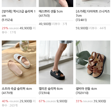
[양가죽] 역시고급 슬리퍼 1
에스쁘리 샌들 5cm
[소가죽] 다이어트 스니커즈
cm
(417V3)
7cm
(515Z4)
(724X1)
49,900원
리뷰수 : 3개
29%
49,900원
리
59,900원
리뷰수 : 44개
69,900
뷰수 : 17개
소프라 속굽 슬리퍼 4cm
엘리온 슬리퍼 6cm
셀비아 샌들 4cm
(417V9)
(723V4)
(702V10)
40%
29,900원
리
67%
9,900원
33%
39,900원
49,900
29,900
59,900
뷰수 : 263개