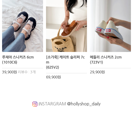
루체아 스니커즈 6cm
[소가죽] 케이트 슬리퍼 7c
메들리 스니커즈 2cm
(1010C6)
m
(723V1)
(625V2)
39,900원
리뷰수 : 3개
29,900원
69,900원
INSTARGRAM
@hollyshop_daily