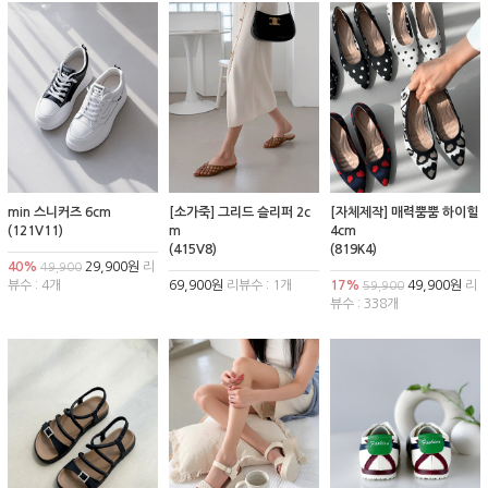
min 스니커즈 6cm
[소가죽] 그리드 슬리퍼 2c
[자체제작] 매력뿜뿜 하이힐
(121V11)
m
4cm
(415V8)
(819K4)
40%
29,900원
리
49,900
뷰수 : 4개
69,900원
리뷰수 : 1개
17%
49,900원
리
59,900
뷰수 : 338개