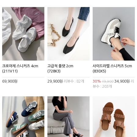
크로아제 스니커즈 4cm
고급적 플랫 2cm
사이드라벨 스니커즈 5cm
(211V11)
(728K3)
(830X5)
69,900원
29,900원
리뷰수 : 82개
30%
34,900원
리
49,900
뷰수 : 203개