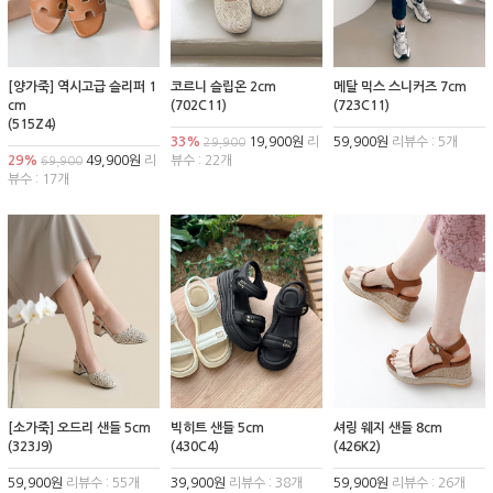
[양가죽] 역시고급 슬리퍼 1
코르니 슬립온 2cm
메탈 믹스 스니커즈 7cm
cm
(702C11)
(723C11)
(515Z4)
33%
19,900원
리
59,900원
리뷰수 : 5개
29,900
29%
49,900원
리
뷰수 : 22개
69,900
뷰수 : 17개
[소가죽] 오드리 샌들 5cm
빅히트 샌들 5cm
셔링 웨지 샌들 8cm
(323J9)
(430C4)
(426K2)
59,900원
리뷰수 : 55개
39,900원
리뷰수 : 38개
59,900원
리뷰수 : 26개