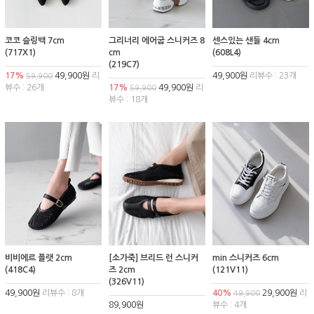
코코 슬링백 7cm
그리너리 에어굽 스니커즈 8
센스있는 샌들 4cm
(717X1)
cm
(608L4)
(219C7)
17%
49,900원
리
49,900원
리뷰수 : 23개
59,900
뷰수 : 26개
17%
49,900원
리
59,900
뷰수 : 18개
비비에르 플랫 2cm
[소가죽] 브리드 런 스니커
min 스니커즈 6cm
(418C4)
즈 2cm
(121V11)
(326V11)
49,900원
리뷰수 : 8개
40%
29,900원
리
49,900
89,900원
뷰수 : 4개