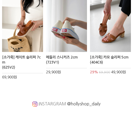
[소가죽] 케이트 슬리퍼 7c
메들리 스니커즈 2cm
[소가죽] 카모 슬리퍼 5cm
m
(723V1)
(404C6)
(625V2)
29,900원
29%
49,900원
69,900
69,900원
INSTARGRAM
@hollyshop_daily