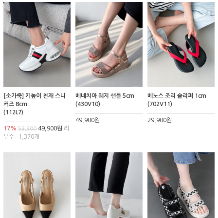
[소가죽] 키높이 천재 스니
베네치아 웨지 샌들 5cm
베노스 조리 슬리퍼 1cm
커즈 8cm
(430V10)
(702V11)
(112L7)
49,900원
29,900원
17%
49,900원
리
59,900
뷰수 : 1,370개