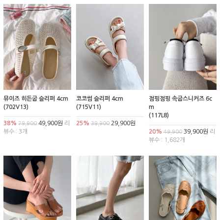
뮤이즈 히든굽 슬리퍼 4cm
코코썸 슬리퍼 4cm
점핑점핑 속굽스니커즈 6c
(702V13)
(715V11)
m
(117L8)
38%
49,900원
리
25%
29,900원
79,900
39,900
뷰수 : 3개
20%
39,900원
리
49,900
뷰수 : 1,682개