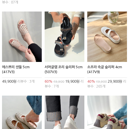
뷰수 : 87개
에스쁘리 샌들 5cm
서머글램 조리 슬리퍼 5cm
소프라 속굽 슬리퍼 4cm
(417V3)
(507V3)
(417V9)
49,900원
리뷰수 : 3개
60%
19,900원
리
40%
29,900원
리
49,900
49,900
뷰수 : 7개
뷰수 : 265개