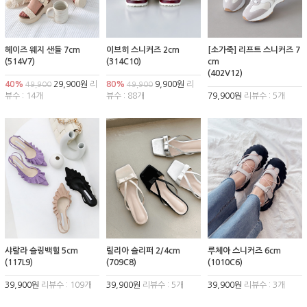
헤이즈 웨지 샌들 7cm
이브히 스니커즈 2cm
[소가죽] 리프트 스니커즈 7
(514V7)
(314C10)
cm
(402V12)
40%
29,900원
리
80%
9,900원
리
49,900
49,900
뷰수 : 14개
뷰수 : 88개
79,900원
리뷰수 : 5개
샤랄라 슬링백힐 5cm
릴리아 슬리퍼 2/4cm
루체아 스니커즈 6cm
(117L9)
(709C8)
(1010C6)
39,900원
리뷰수 : 109개
39,900원
리뷰수 : 5개
39,900원
리뷰수 : 3개