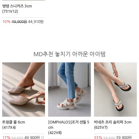
뱅뱅 스니커즈 3cm
(731V12)
10%
49,900원
44,910원
MD추천 놓치기 아까운 아이템
트윙클 뮬 6cm
[OMPHALOS]조거 샌들 5
비네츠 조리 슬리퍼 3cm
(417X4)
cm
(625V7)
(422V8)
17%
49,900원
리
33%
39,900원
59,900
59,900