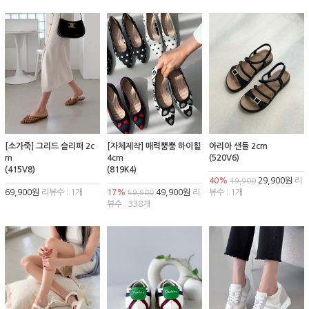
[소가죽] 그리드 슬리퍼 2c
[자체제작] 매력뿜뿜 하이힐
아리아 샌들 2cm
m
4cm
(520V6)
(415V8)
(819K4)
40%
29,900원
리
49,900
69,900원
리뷰수 : 1개
17%
49,900원
리
뷰수 : 1개
59,900
뷰수 : 338개