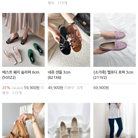
뷰수 : 173개
베스트 웨지 슬리퍼 6cm
네쥬 샌들 3cm
[소가죽] 멜로디 로퍼 3cm
(503Z2)
(621X6)
(211V2)
25%
59,900원
리
49,900원
리뷰수 : 8개
69,900원
79,900
뷰수 : 113개