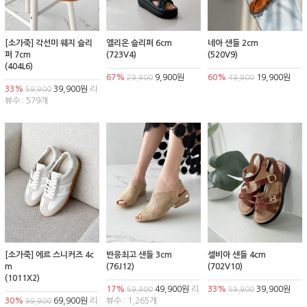
[소가죽] 각선미 웨지 슬리
엘리온 슬리퍼 6cm
네아 샌들 2cm
퍼 7cm
(723V4)
(520V9)
(404L6)
67%
9,900원
60%
19,900원
29,900
49,900
33%
39,900원
리
59,900
뷰수 : 579개
[소가죽] 에르 스니커즈 4c
반응최고 샌들 3cm
셀비아 샌들 4cm
m
(76J12)
(702V10)
(1011X2)
17%
49,900원
리
33%
39,900원
59,900
59,900
30%
69,900원
리
뷰수 : 1,265개
99,900