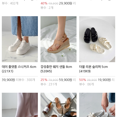
뷰수 : 402개
40%
29,900원
리
49,900
뷰수 : 2개
데이 플랫폼 스니커즈 6cm
감성충만 웨지 샌들 8cm
더블 리본 슬리퍼 5cm
(221X1)
(520H5)
(419X9)
39,900원
리뷰수 : 388개
25%
59,900원
리
50%
19,900원
리
79,900
39,900
뷰수 : 231개
뷰수 : 86개