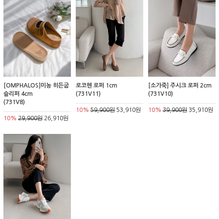
[OMPHALOS]미농 히든굽
로코헨 로퍼 1cm
[소가죽] 주시크 로퍼 2cm
슬리퍼 4cm
(731V11)
(731V10)
(731V8)
10%
59,900원
53,910원
10%
39,900원
35,910원
10%
29,900원
26,910원