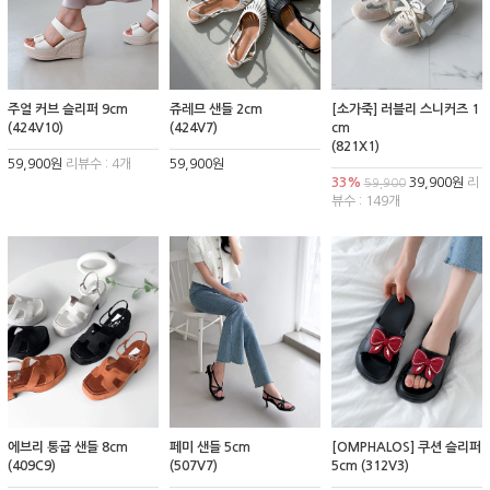
주얼 커브 슬리퍼 9cm
쥬레므 샌들 2cm
[소가죽] 러블리 스니커즈 1
(424V10)
(424V7)
cm
(821X1)
59,900원
리뷰수 : 4개
59,900원
33%
39,900원
리
59,900
뷰수 : 149개
에브리 통굽 샌들 8cm
페미 샌들 5cm
[OMPHALOS] 쿠션 슬리퍼
(409C9)
(507V7)
5cm (312V3)