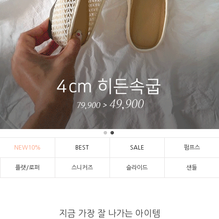
NEW10%
BEST
SALE
펌프스
플랫/로퍼
스니커즈
슬라이드
샌들
지금 가장 잘 나가는 아이템