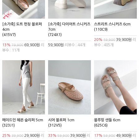
[소가죽] 도트 펀칭 블로퍼
[소가죽] 다이어트 스니커즈
스트리트 스니커즈 6cm
4cm
7cm
(110C9)
(415V7)
(724X1)
20%
39,900원
리
49,900
13%
69,900원
리
59,900원
리뷰수 : 44개
뷰수 : 485개
79,900
뷰수 : 11개
메이드인 헤븐 슬리퍼 5cm
시어 블로퍼 1cm
블루밍 샌들 6cm
(323J1)
(312V5)
(625C6)
25%
29,900원
리
33%
39,900원
리
17%
49,900원
리
39,900
59,900
59,900