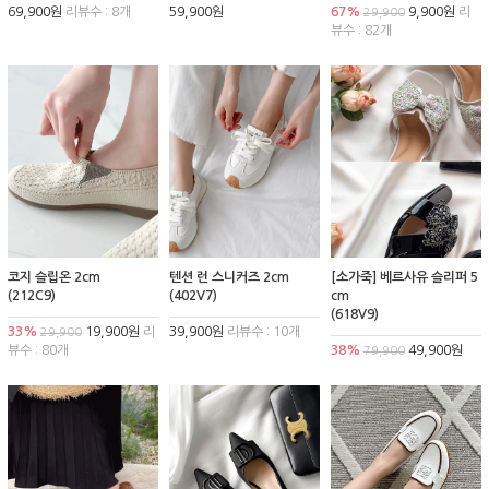
69,900원
리뷰수 : 8개
59,900원
67%
9,900원
리
29,900
뷰수 : 82개
코지 슬립온 2cm
텐션 런 스니커즈 2cm
[소가죽] 베르사유 슬리퍼 5
(212C9)
(402V7)
cm
(618V9)
33%
19,900원
리
39,900원
리뷰수 : 10개
29,900
뷰수 : 80개
38%
49,900원
79,900