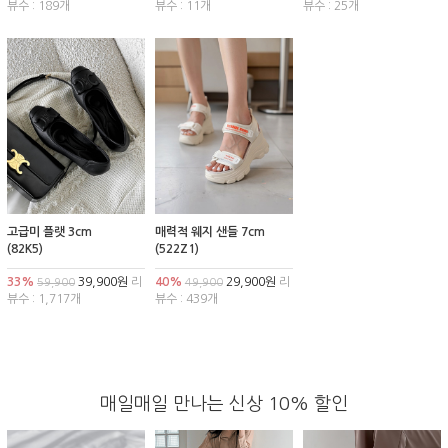
뷰수 : 189개
뷰수 : 11개
뷰수 : 25개
고급미 플랫 3cm
매력적 웨지 샌들 7cm
(82K5)
(522Z1)
33%
39,900원
리
40%
29,900원
리
59,900
49,900
뷰수 : 1,717개
뷰수 : 439개
매일매일 만나는 신상 10% 할인