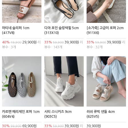
마티네 슬리퍼 1cm
디아 포인 슬링백힐 5cm
[소가죽] 고급미 로퍼 2cm
(417V8)
(313X10)
(911X6)
40%
29,900원
리
33%
39,900원
리
33%
39,900원
리
49,900
59,900
59,900
뷰수 : 3개
뷰수 : 143개
뷰수 : 32개
카르멘 메리제인 로퍼 1cm
시티 스니커즈 9cm
러쉬 큐빅 샌들 4cm
(604V4)
(903C5)
(625V5)
30%
69,900원
33%
39,900원
리
39,900원
99,900
59,900