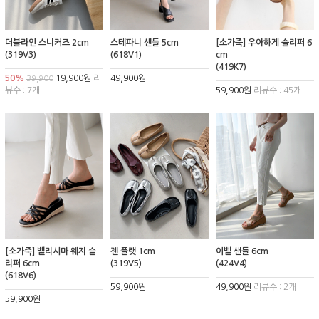
더블라인 스니커즈 2cm
스테파니 샌들 5cm
[소가죽] 우아하게 슬리퍼 6
(319V3)
(618V1)
cm
(419K7)
50%
19,900원
리
49,900원
39,900
뷰수 : 7개
59,900원
리뷰수 : 45개
[소가죽] 벨리시마 웨지 슬
젠 플랫 1cm
이벨 샌들 6cm
리퍼 6cm
(319V5)
(424V4)
(618V6)
59,900원
49,900원
리뷰수 : 2개
59,900원