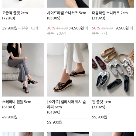
고급적 플랫 2cm
사이드라벨 스니커즈 5cm
더블라인 스니커즈 2cm
(728K3)
(830X5)
(319V3)
29,900원
리뷰수 : 82개
30%
34,900원
리
50%
19,900원
리
49,900
39,900
뷰수 : 203개
뷰수 : 7개
스테파니 샌들 5cm
[소가죽] 벨리시마 웨지 슬
젠 플랫 1cm
(618V1)
리퍼 6cm
(319V5)
(618V6)
49,900원
59,900원
59,900원