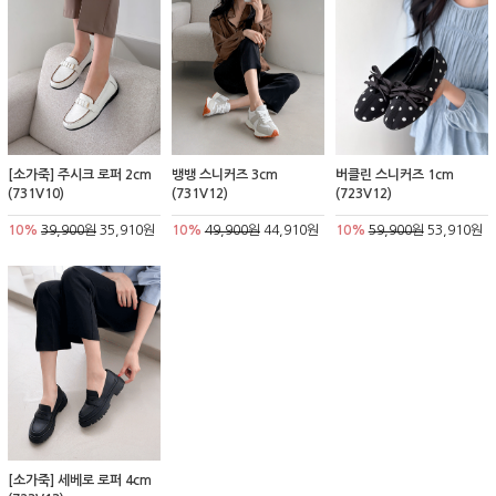
[소가죽] 주시크 로퍼 2cm
뱅뱅 스니커즈 3cm
버클린 스니커즈 1cm
(731V10)
(731V12)
(723V12)
10%
39,900원
35,910원
10%
49,900원
44,910원
10%
59,900원
53,910원
[소가죽] 세베로 로퍼 4cm