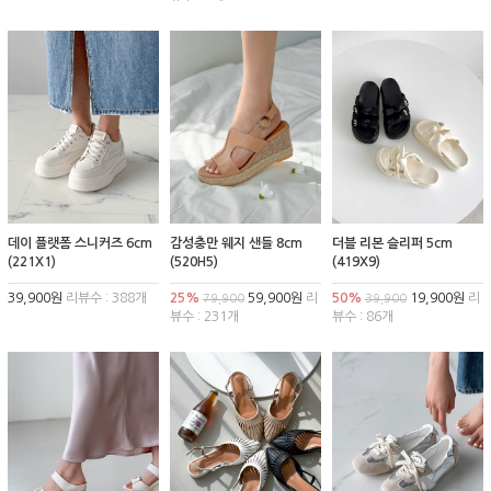
데이 플랫폼 스니커즈 6cm
감성충만 웨지 샌들 8cm
더블 리본 슬리퍼 5cm
(221X1)
(520H5)
(419X9)
39,900원
리뷰수 : 388개
25%
59,900원
리
50%
19,900원
리
79,900
39,900
뷰수 : 231개
뷰수 : 86개