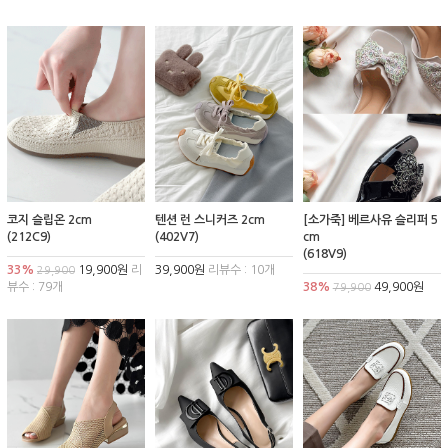
코지 슬립온 2cm
텐션 런 스니커즈 2cm
[소가죽] 베르사유 슬리퍼 5
(212C9)
(402V7)
cm
(618V9)
33%
19,900원
리
39,900원
리뷰수 : 10개
29,900
뷰수 : 79개
38%
49,900원
79,900