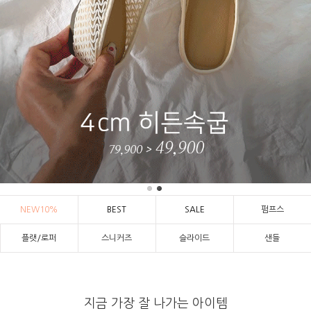
NEW10%
BEST
SALE
펌프스
플랫/로퍼
스니커즈
슬라이드
샌들
지금 가장 잘 나가는 아이템