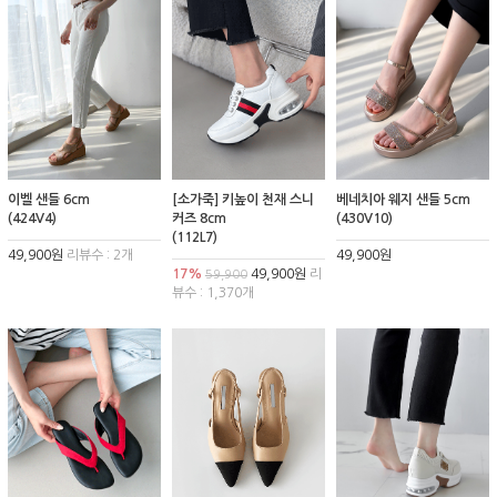
이벨 샌들 6cm
[소가죽] 키높이 천재 스니
베네치아 웨지 샌들 5cm
(424V4)
커즈 8cm
(430V10)
(112L7)
49,900원
리뷰수 : 2개
49,900원
17%
49,900원
리
59,900
뷰수 : 1,370개