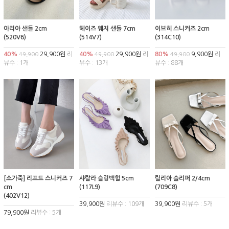
아리아 샌들 2cm
헤이즈 웨지 샌들 7cm
이브히 스니커즈 2cm
(520V6)
(514V7)
(314C10)
40%
29,900원
리
40%
29,900원
리
80%
9,900원
리
49,900
49,900
49,900
뷰수 : 1개
뷰수 : 13개
뷰수 : 88개
[소가죽] 리프트 스니커즈 7
샤랄라 슬링백힐 5cm
릴리아 슬리퍼 2/4cm
cm
(117L9)
(709C8)
(402V12)
39,900원
리뷰수 : 109개
39,900원
리뷰수 : 5개
79,900원
리뷰수 : 5개