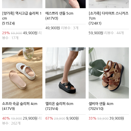
[양가죽] 역시고급 슬리퍼 1
에스쁘리 샌들 5cm
[소가죽] 다이어트 스니커즈
cm
(417V3)
7cm
(515Z4)
(724X1)
49,900원
리뷰수 : 3개
29%
49,900원
리
59,900원
리뷰수 : 44개
69,900
뷰수 : 17개
소프라 속굽 슬리퍼 4cm
엘리온 슬리퍼 6cm
셀비아 샌들 4cm
(417V9)
(723V4)
(702V10)
40%
29,900원
리
67%
9,900원
33%
39,900원
49,900
29,900
59,900
뷰수 : 262개