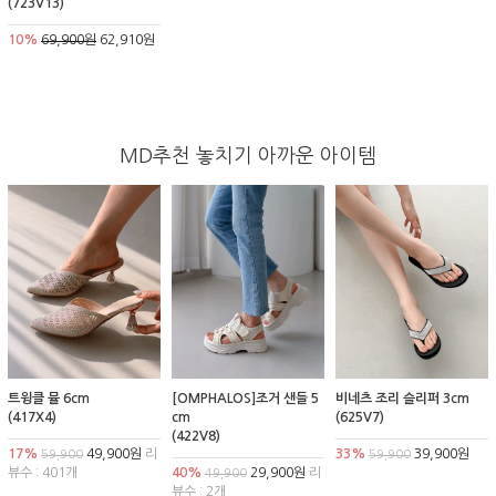
(723V13)
10%
69,900원
62,910원
MD추천 놓치기 아까운 아이템
트윙클 뮬 6cm
[OMPHALOS]조거 샌들 5
비네츠 조리 슬리퍼 3cm
(417X4)
cm
(625V7)
(422V8)
17%
49,900원
리
33%
39,900원
59,900
59,900
뷰수 : 401개
40%
29,900원
리
49,900
뷰수 : 2개