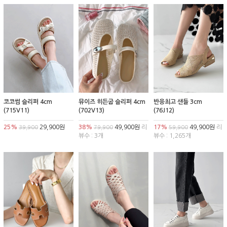
코코썸 슬리퍼 4cm
뮤이즈 히든굽 슬리퍼 4cm
반응최고 샌들 3cm
(715V11)
(702V13)
(76J12)
25%
29,900원
38%
49,900원
리
17%
49,900원
리
39,900
79,900
59,900
뷰수 : 3개
뷰수 : 1,265개