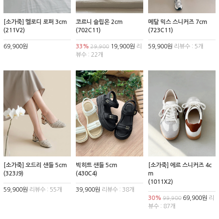
[소가죽] 멜로디 로퍼 3cm
코르니 슬립온 2cm
메탈 믹스 스니커즈 7cm
(211V2)
(702C11)
(723C11)
69,900원
33%
19,900원
리
59,900원
리뷰수 : 5개
29,900
뷰수 : 22개
[소가죽] 오드리 샌들 5cm
빅히트 샌들 5cm
[소가죽] 에르 스니커즈 4c
(323J9)
(430C4)
m
(1011X2)
59,900원
리뷰수 : 55개
39,900원
리뷰수 : 38개
30%
69,900원
리
99,900
뷰수 : 87개