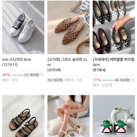
min 스니커즈 6cm
[소가죽] 그리드 슬리퍼 2c
[자체제작] 매력뿜뿜 하이힐
(121V11)
m
4cm
(415V8)
(819K4)
40%
29,900원
리
49,900
뷰수 : 4개
69,900원
리뷰수 : 1개
17%
49,900원
리
59,900
뷰수 : 338개