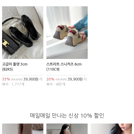
고급미 플랫 3cm
스트리트 스니커즈 6cm
(82K5)
(110C9)
33%
39,900원
리
20%
39,900원
리
59,900
49,900
뷰수 : 1,717개
뷰수 : 485개
매일매일 만나는 신상 10% 할인