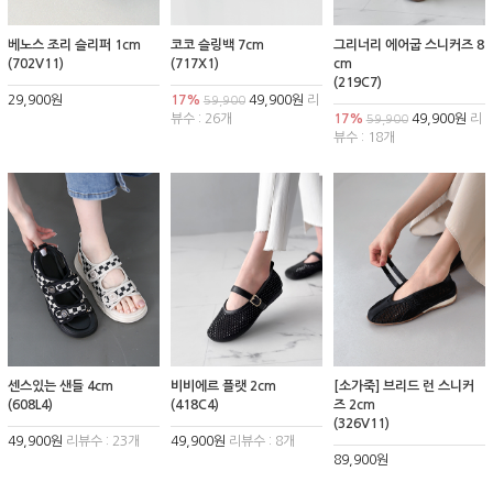
베노스 조리 슬리퍼 1cm
코코 슬링백 7cm
그리너리 에어굽 스니커즈 8
(702V11)
(717X1)
cm
(219C7)
29,900원
17%
49,900원
리
59,900
뷰수 : 26개
17%
49,900원
리
59,900
뷰수 : 18개
센스있는 샌들 4cm
비비에르 플랫 2cm
[소가죽] 브리드 런 스니커
(608L4)
(418C4)
즈 2cm
(326V11)
49,900원
리뷰수 : 23개
49,900원
리뷰수 : 8개
89,900원