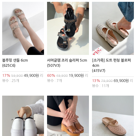
블루밍 샌들 6cm
서머글램 조리 슬리퍼 5cm
[소가죽] 도트 펀칭 블로퍼
(625C6)
(507V3)
4cm
(415V7)
17%
49,900원
리
60%
19,900원
리
59,900
49,900
뷰수 : 25개
뷰수 : 7개
13%
69,900원
리
79,900
뷰수 : 11개