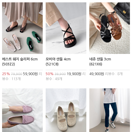
베스트 웨지 슬리퍼 6cm
모비아 샌들 4cm
네쥬 샌들 3cm
(503Z2)
(521C8)
(621X6)
25%
59,900원
리
50%
19,900원
리
49,900원
리뷰수 : 8개
79,900
39,900
뷰수 : 113개
뷰수 : 49개