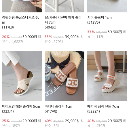
점핑점핑 속굽스니커즈 6c
[소가죽] 각선미 웨지 슬리
시어 블로퍼 1cm
m
퍼 7cm
(312V5)
(117L8)
(404L6)
33%
39,900원
리
59,900
20%
39,900원
리
33%
39,900원
리
뷰수 : 11개
49,900
59,900
뷰수 : 1,682개
뷰수 : 579개
메이드인 헤븐 슬리퍼 5cm
마티네 슬리퍼 1cm
매력적 웨지 샌들 7cm
(323J1)
(417V8)
(522Z1)
25%
29,900원
리
40%
29,900원
리
40%
29,900원
리
39,900
49,900
49,900
뷰수 : 189개
뷰수 : 3개
뷰수 : 439개