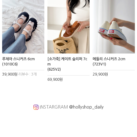
루체아 스니커즈 6cm
[소가죽] 케이트 슬리퍼 7c
메들리 스니커즈 2cm
(1010C6)
m
(723V1)
(625V2)
39,900원
리뷰수 : 3개
29,900원
69,900원
INSTARGRAM
@hollyshop_daily