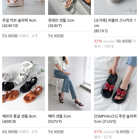
주얼 커브 슬리퍼 9cm
쥬레므 샌들 2cm
[소가죽] 러블리 스니커즈 1
(424V10)
(424V7)
cm
(821X1)
59,900원
리뷰수 : 4개
59,900원
33%
39,900원
리
59,900
뷰수 : 149개
에브리 통굽 샌들 8cm
페미 샌들 5cm
[OMPHALOS] 쿠션 슬리퍼
(409C9)
(507V7)
5cm (312V3)
69,900원
리뷰수 : 8개
59,900원
67%
9,900원
리
29,900
뷰수 : 82개