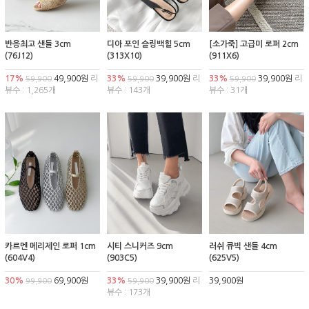
반응최고 샌들 3cm
디아 포인 슬링백힐 5cm
[소가죽] 고급미 로퍼 2cm
(76J12)
(313X10)
(911X6)
17%
49,900원
리
33%
39,900원
리
33%
39,900원
리
59,900
59,900
59,900
뷰수 : 1,265개
뷰수 : 143개
뷰수 : 31개
카르멘 메리제인 로퍼 1cm
시티 스니커즈 9cm
러쉬 큐빅 샌들 4cm
(604V4)
(903C5)
(625V5)
30%
69,900원
33%
39,900원
리
39,900원
99,900
59,900
뷰수 : 173개