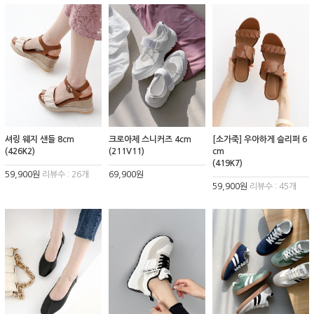
셔링 웨지 샌들 8cm
크로아제 스니커즈 4cm
[소가죽] 우아하게 슬리퍼 6
(426K2)
(211V11)
cm
(419K7)
59,900원
리뷰수 : 26개
69,900원
59,900원
리뷰수 : 45개