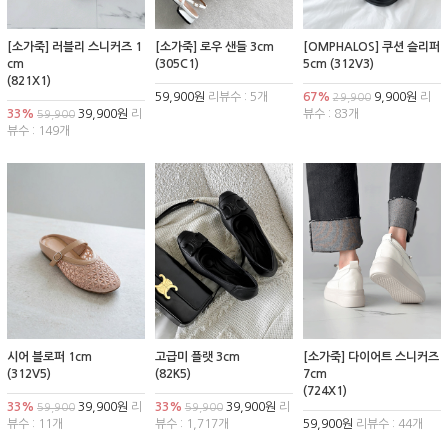
[소가죽] 러블리 스니커즈 1
[소가죽] 로우 샌들 3cm
[OMPHALOS] 쿠션 슬리퍼
cm
(305C1)
5cm (312V3)
(821X1)
59,900원
리뷰수 : 5개
67%
9,900원
리
29,900
33%
39,900원
리
뷰수 : 83개
59,900
뷰수 : 149개
시어 블로퍼 1cm
고급미 플랫 3cm
[소가죽] 다이어트 스니커즈
(312V5)
(82K5)
7cm
(724X1)
33%
39,900원
리
33%
39,900원
리
59,900
59,900
뷰수 : 11개
뷰수 : 1,717개
59,900원
리뷰수 : 44개