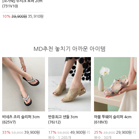
[소가죽] 주시크 로퍼 2cm
(731V10)
10%
39,900원
35,910원
MD추천 놓치기 아까운 아이템
비네츠 조리 슬리퍼 3cm
반응최고 샌들 3cm
마블 투웨이 슬리퍼 4cm
(625V7)
(76J12)
(618V3)
33%
39,900원
17%
49,900원
리
25%
29,900원
리
59,900
59,900
39,900
뷰수 : 1,265개
뷰수 : 30개