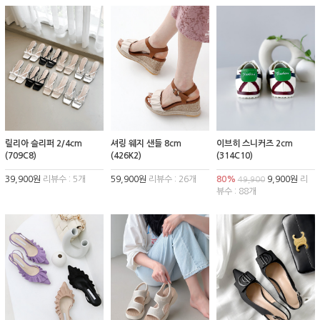
릴리아 슬리퍼 2/4cm
셔링 웨지 샌들 8cm
이브히 스니커즈 2cm
(709C8)
(426K2)
(314C10)
39,900원
리뷰수 : 5개
59,900원
리뷰수 : 26개
80%
9,900원
리
49,900
뷰수 : 88개