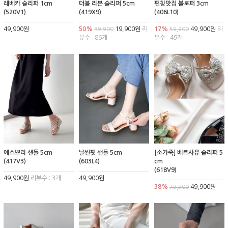
레베카 슬리퍼 1cm
더블 리본 슬리퍼 5cm
펀칭맛집 블로퍼 3cm
(520V1)
(419X9)
(406L10)
49,900원
50%
19,900원
리
17%
49,900원
리
39,900
59,900
뷰수 : 86개
뷰수 : 49개
에스쁘리 샌들 5cm
날씬핏 샌들 5cm
[소가죽] 베르사유 슬리퍼 5
(417V3)
(603L4)
cm
(618V9)
49,900원
리뷰수 : 3개
49,900원
38%
49,900원
79,900