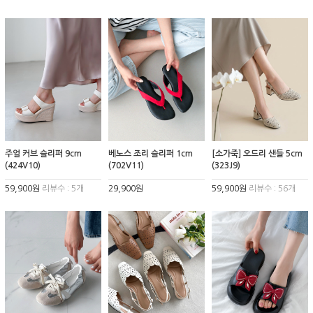
주얼 커브 슬리퍼 9cm
베노스 조리 슬리퍼 1cm
[소가죽] 오드리 샌들 5cm
(424V10)
(702V11)
(323J9)
59,900원
리뷰수 : 5개
29,900원
59,900원
리뷰수 : 56개