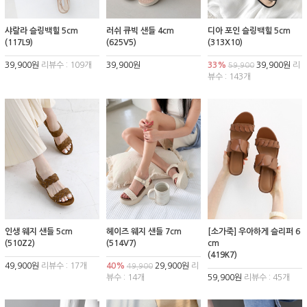
샤랄라 슬링백힐 5cm
러쉬 큐빅 샌들 4cm
디아 포인 슬링백힐 5cm
(117L9)
(625V5)
(313X10)
39,900원
리뷰수 : 109개
39,900원
33%
39,900원
리
59,900
뷰수 : 143개
인생 웨지 샌들 5cm
헤이즈 웨지 샌들 7cm
[소가죽] 우아하게 슬리퍼 6
(510Z2)
(514V7)
cm
(419K7)
49,900원
리뷰수 : 17개
40%
29,900원
리
49,900
뷰수 : 14개
59,900원
리뷰수 : 45개