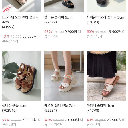
[소가죽] 도트 펀칭 블로퍼
엘리온 슬리퍼 6cm
서머글램 조리 슬리퍼 5cm
4cm
(723V4)
(507V3)
(415V7)
67%
9,900원
리
60%
19,900원
리
29,900
49,900
13%
69,900원
리
뷰수 : 4개
뷰수 : 10개
79,900
뷰수 : 11개
셀비아 샌들 4cm
매력적 웨지 샌들 7cm
마티네 슬리퍼 1cm
(702V10)
(522Z1)
(417V8)
33%
39,900원
리
40%
29,900원
리
40%
29,900원
리
59,900
49,900
49,900
뷰수 : 6개
뷰수 : 439개
뷰수 : 3개