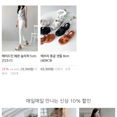
메이드인 헤븐 슬리퍼 5cm
에브리 통굽 샌들 8cm
(323J1)
(409C9)
25%
29,900원
리
69,900원
리뷰수 : 8개
39,900
뷰수 : 189개
매일매일 만나는 신상 10% 할인