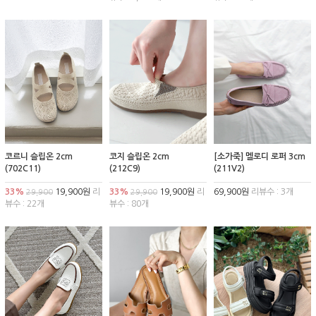
코르니 슬립온 2cm
코지 슬립온 2cm
[소가죽] 멜로디 로퍼 3cm
(702C11)
(212C9)
(211V2)
33%
19,900원
리
33%
19,900원
리
69,900원
리뷰수 : 3개
29,900
29,900
뷰수 : 22개
뷰수 : 80개