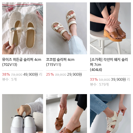
뮤이즈 히든굽 슬리퍼 4cm
코코썸 슬리퍼 4cm
[소가죽] 각선미 웨지 슬리
(702V13)
(715V11)
퍼 7cm
(404L6)
38%
49,900원
리
25%
29,900원
79,900
39,900
뷰수 : 5개
33%
39,900원
리
59,900
뷰수 : 579개