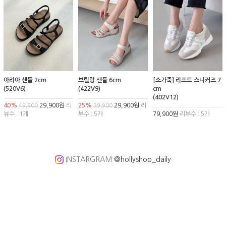
아리아 샌들 2cm
브릴랑 샌들 6cm
[소가죽] 리프트 스니커즈 7
(520V6)
(422V9)
cm
(402V12)
40%
29,900원
리
25%
29,900원
리
49,900
39,900
뷰수 : 1개
뷰수 : 5개
79,900원
리뷰수 : 5개
INSTARGRAM
@hollyshop_daily