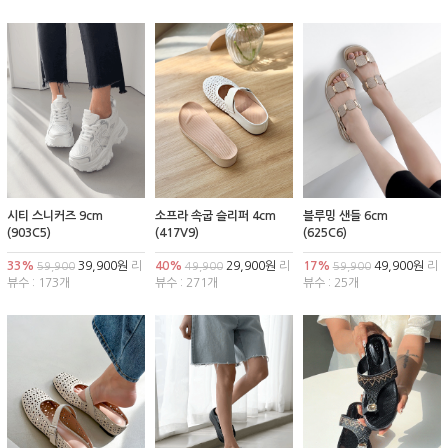
시티 스니커즈 9cm
소프라 속굽 슬리퍼 4cm
블루밍 샌들 6cm
(903C5)
(417V9)
(625C6)
33%
39,900원
리
40%
29,900원
리
17%
49,900원
리
59,900
49,900
59,900
뷰수 : 173개
뷰수 : 271개
뷰수 : 25개