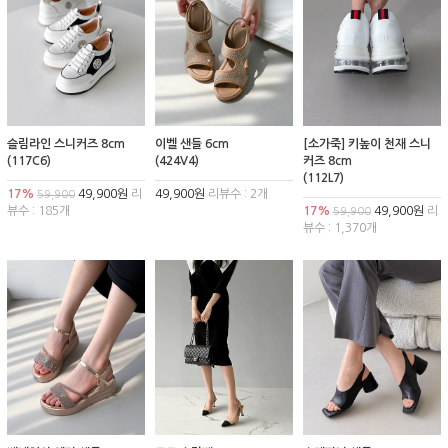
슬림라인 스니커즈 8cm
이벨 샌들 6cm
[소가죽] 키높이 천재 스니
(117C6)
(424V4)
커즈 8cm
(112L7)
17%
49,900원
리
49,900원
리뷰수 : 2개
59,900
뷰수 : 185개
17%
49,900원
리
59,900
뷰수 : 1,370개