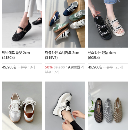
비비에르 플랫 2cm
더블라인 스니커즈 2cm
센스있는 샌들 4cm
(418C4)
(319V3)
(608L4)
49,900원
리뷰수 : 8개
50%
19,900원
리
49,900원
리뷰수 : 23개
39,900
뷰수 : 7개