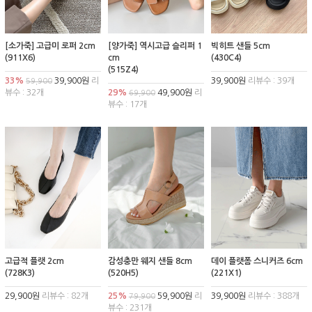
[소가죽] 고급미 로퍼 2cm
[양가죽] 역시고급 슬리퍼 1
빅히트 샌들 5cm
(911X6)
cm
(430C4)
(515Z4)
33%
39,900원
리
39,900원
리뷰수 : 39개
59,900
뷰수 : 32개
29%
49,900원
리
69,900
뷰수 : 17개
고급적 플랫 2cm
감성충만 웨지 샌들 8cm
데이 플랫폼 스니커즈 6cm
(728K3)
(520H5)
(221X1)
29,900원
리뷰수 : 82개
25%
59,900원
리
39,900원
리뷰수 : 388개
79,900
뷰수 : 231개