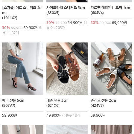
[소가죽] 에르 스니커즈 4c
사이드라벨 스니커즈 5cm
카르멘 메리제인 로퍼 1cm
m
(830X5)
(604V4)
(1011X2)
30%
34,900원
리
30%
69,900원
49,900
99,900
30%
69,900원
리
뷰수 : 203개
99,900
뷰수 : 87개
페미 샌들 5cm
네쥬 샌들 3cm
쥬레므 샌들 2cm
(507V7)
(621X6)
(424V7)
59,900원
49,900원
리뷰수 : 8개
59,900원