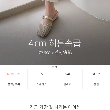
NEW10%
BEST
SALE
펌프스
플랫/로퍼
스니커즈
슬라이드
샌들
지금 가장 잘 나가는 아이템