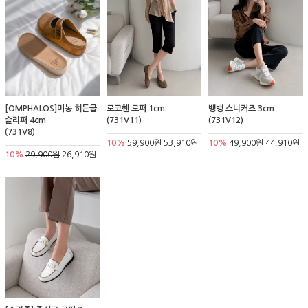
[OMPHALOS]미농 히든굽
로코헨 로퍼 1cm
뱅뱅 스니커즈 3cm
슬리퍼 4cm
(731V11)
(731V12)
(731V8)
10%
59,900원
53,910원
10%
49,900원
44,910원
10%
29,900원
26,910원