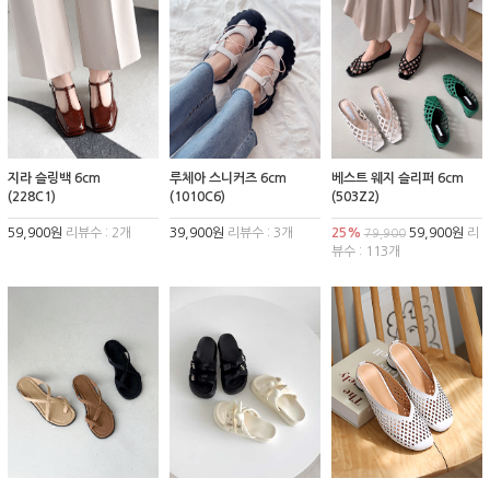
지라 슬링백 6cm
루체아 스니커즈 6cm
베스트 웨지 슬리퍼 6cm
(228C1)
(1010C6)
(503Z2)
59,900원
리뷰수 : 2개
39,900원
리뷰수 : 3개
25%
59,900원
리
79,900
뷰수 : 113개