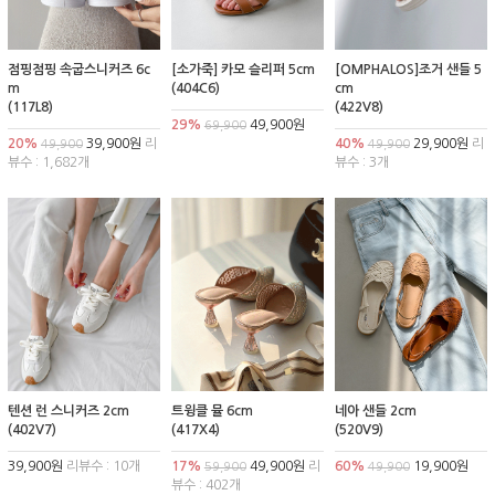
점핑점핑 속굽스니커즈 6c
[소가죽] 카모 슬리퍼 5cm
[OMPHALOS]조거 샌들 5
m
(404C6)
cm
(117L8)
(422V8)
29%
49,900원
69,900
20%
39,900원
리
40%
29,900원
리
49,900
49,900
뷰수 : 1,682개
뷰수 : 3개
텐션 런 스니커즈 2cm
트윙클 뮬 6cm
네아 샌들 2cm
(402V7)
(417X4)
(520V9)
39,900원
리뷰수 : 10개
17%
49,900원
리
60%
19,900원
59,900
49,900
뷰수 : 402개