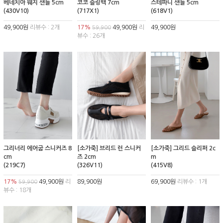
베네치아 웨지 샌들 5cm
코코 슬링백 7cm
스테파니 샌들 5cm
(430V10)
(717X1)
(618V1)
49,900원
리뷰수 : 2개
17%
49,900원
리
49,900원
59,900
뷰수 : 26개
그리너리 에어굽 스니커즈 8
[소가죽] 브리드 런 스니커
[소가죽] 그리드 슬리퍼 2c
cm
즈 2cm
m
(219C7)
(326V11)
(415V8)
17%
49,900원
리
89,900원
69,900원
리뷰수 : 1개
59,900
뷰수 : 18개