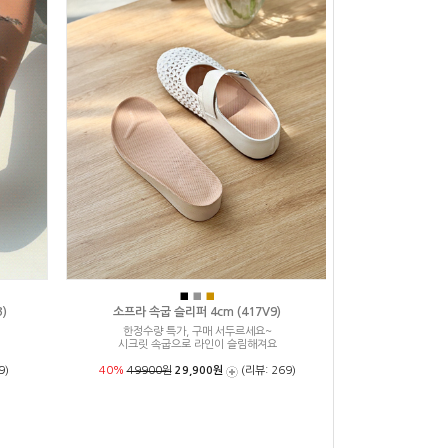
■
■
■
)
소프라 속굽 슬리퍼 4cm (417V9)
한정수량 특가, 구매 서두르세요~
시크릿 속굽으로 라인이 슬림해져요
9)
40%
49900원
29,900원
(리뷰: 269)