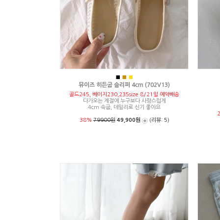
■
■
■
뮤이즈 히든굽 슬리퍼 4cm (702V13)
골드245, 베이지230,235size 8/21일 예약배송
다가오는 계절에 누구보다 사랑스럽게
4cm 속굽, 데일리로 신기 좋아요
38%
79900원
49,900원
(리뷰: 5)