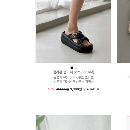
■
■
엘리온 슬리퍼 6cm (723V4)
볼륨감 있는 어퍼&골드 포인트
가
탈부착 가능한 블링블링 지비츠
67%
29900원
9,900원
(리뷰: 3)