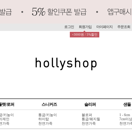
로그인
회원가입
마이페이지
주문조회
+3000원 / 5%할인
플랫/로퍼
스니커즈
슬리퍼
샌들
굽/키높이
통굽/키높이
블로퍼
1 - 6cm
리제인
하이탑
통굽/웨지힐
7cm이
연가죽
천연가죽
천연가죽
천연가