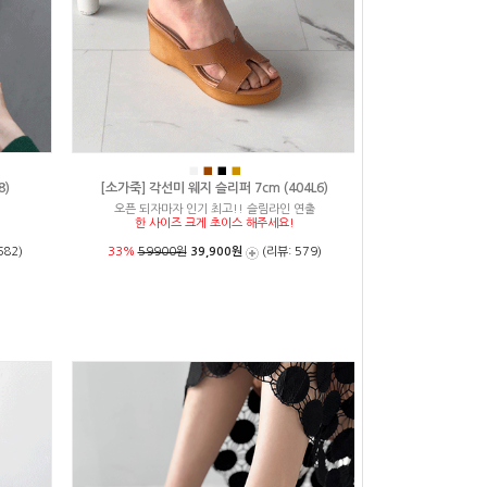
■
■
■
■
8)
[소가죽] 각선미 웨지 슬리퍼 7cm (404L6)
오픈 되자마자 인기 최고!! 슬림라인 연출
한 사이즈 크게 초이스 해주세요!
682)
33%
59900원
39,900원
(리뷰: 579)