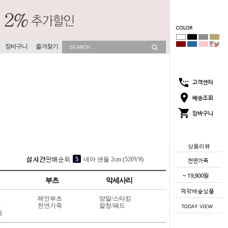
장바구니
즐겨찾기
상품리뷰
2
뮤이즈 히든굽 슬리퍼 4cm (702V13)
3
소프라 속굽 슬리퍼 4cm (417V9)
부츠
악세사리
4
점핑점핑 속굽스니커즈 6cm (117L8)
레인부츠
양말/스타킹
5
네아 샌들 2cm (520V9)
상
천연가죽
깔창/패드
죽
1
코코썸 슬리퍼 4cm (715V11)