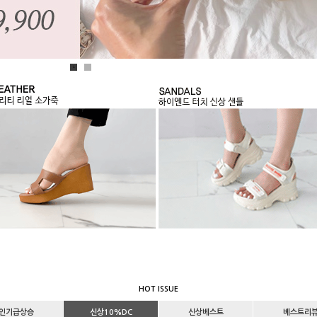
1
2
HOT ISSUE
인기급상승
신상10%DC
신상베스트
베스트리