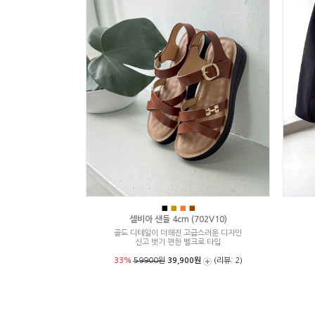
■
■
■
■
셀비아 샌들 4cm (702V10)
골드 디테일이 더해진 고급스러운 디자인
신고 벗기 편한 벨크로 타입
33%
59900원
39,900원
(리뷰: 2)