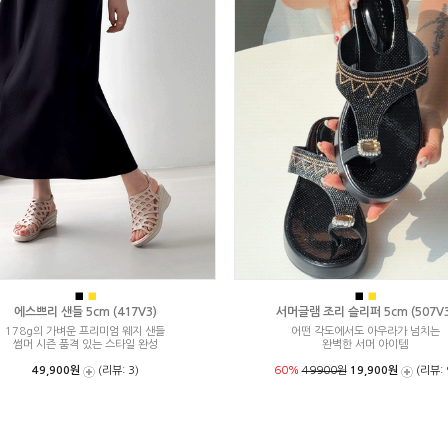
■
■
■
■
에스쁘리 샌들 5cm (417V3)
서머글램 조리 슬리퍼 5cm (507V3
178g의 가벼운 프리미엄 웨지 샌들
어떤 각도에서도 아우라가 넘치는
썸머 시즌 품격 있는 스타일 완성
완벽한 서머 아이템
49,900원
(리뷰: 3)
60%
49900원
19,900원
(리뷰: 