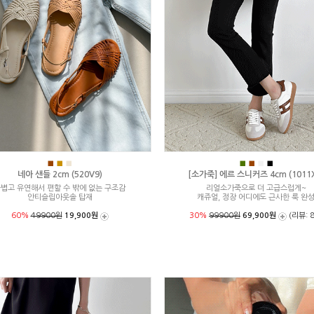
■
■
■
■
■
■
■
네아 샌들 2cm (520V9)
[소가죽] 에르 스니커즈 4cm (1011X
볍고 유연해서 편할 수 밖에 없는 구조감
리얼소가죽으로 더 고급스럽게~
안티슬립아웃솔 탑재
캐쥬얼, 정장 어디에도 근사한 룩 완
60%
49900원
19,900원
30%
99900원
69,900원
(리뷰: 8