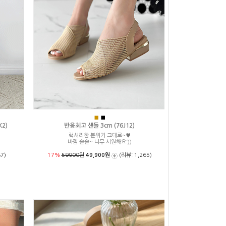
■
■
2)
반응최고 샌들 3cm (76J12)
럭셔리한 분위기 그대로~♥
성
바람 솔솔~ 너무 시원해요:))
7)
17%
59900원
49,900원
(리뷰: 1,265)