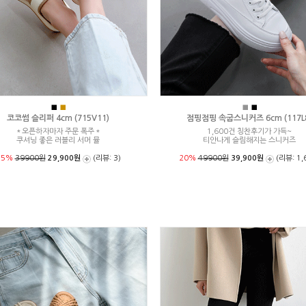
■
■
■
■
코코썸 슬리퍼 4cm (715V11)
점핑점핑 속굽스니커즈 6cm (117L
＊오픈하자마자 주문 폭주＊
1,600건 칭찬후기가 가득~
쿠셔닝 좋은 러블리 서머 뮬
티안나게 슬림해지는 스니커즈
25%
39900원
29,900원
(리뷰: 3)
20%
49900원
39,900원
(리뷰: 1,