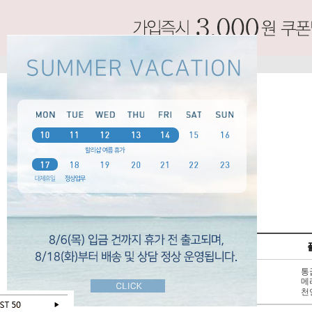
SPECIAL
펌프스
신상 10%
3 - 6cm
통
BEST 50
7cm 이상
메
SALE
천연가죽
천
오늘 하루 보지않기
닫기