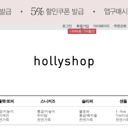
로그인
회원가입
마이페이지
주문조회
+3000원 / 5%할인
플랫/로퍼
스니커즈
슬리퍼
샌들
굽/키높이
통굽/키높이
블로퍼
1 - 6cm
리제인
하이탑
통굽/웨지힐
7cm이
연가죽
천연가죽
천연가죽
천연가