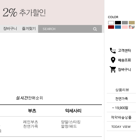
장바구니
즐겨찾기
상품리뷰
부츠
악세사리
레인부츠
양말/스타킹
상
천연가죽
깔창/패드
죽