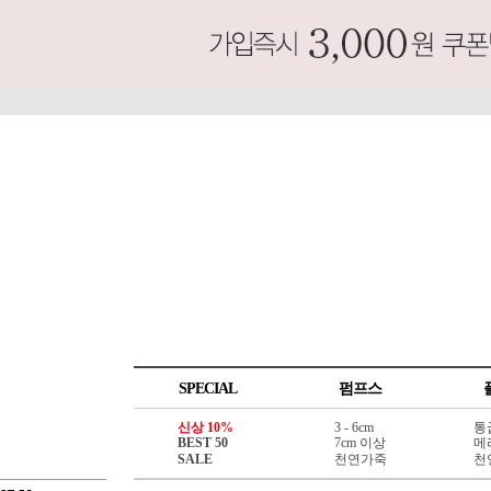
SPECIAL
펌프스
신상 10%
3 - 6cm
통
BEST 50
7cm 이상
메
SALE
천연가죽
천