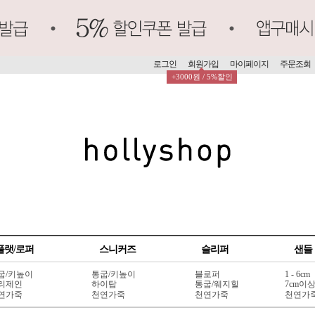
로그인
회원가입
마이페이지
주문조회
+3000원 / 5%할인
플랫/로퍼
스니커즈
슬리퍼
샌들
굽/키높이
통굽/키높이
블로퍼
1 - 6cm
리제인
하이탑
통굽/웨지힐
7cm이
연가죽
천연가죽
천연가죽
천연가