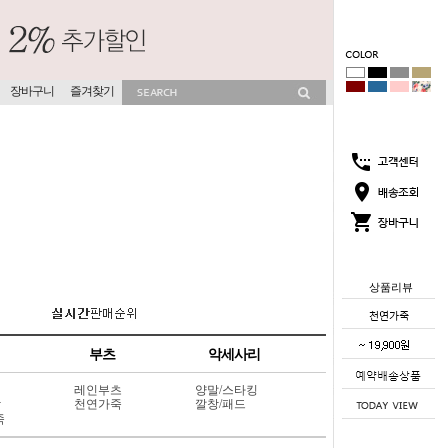
장바구니
즐겨찾기
상품리뷰
부츠
악세사리
레인부츠
양말/스타킹
상
천연가죽
깔창/패드
죽