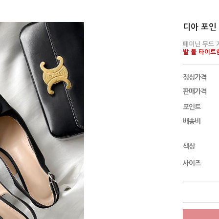
디아 포인 
페미닌 무드 
발 볼 타이트한
정상가격
판매가격
포인트
배송비
색상
사이즈