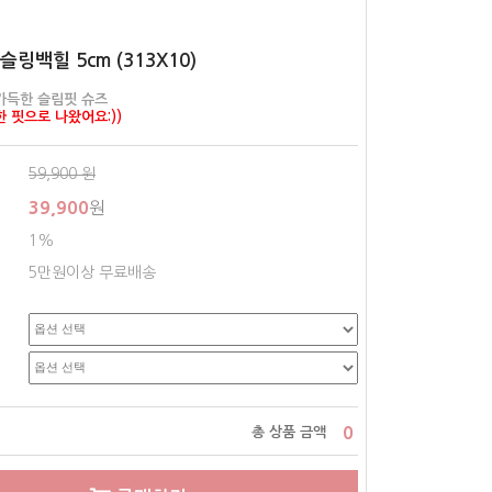
슬링백힐 5cm (313X10)
가득한 슬림핏 슈즈
 핏으로 나왔어요:))
59,900
원
39,900
원
1%
5만원이상 무료배송
0
총 상품 금액