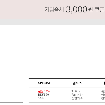
SPECIAL
펌프스
신상 10%
3 - 6cm
통
BEST 50
7cm 이상
메
SALE
천연가죽
천