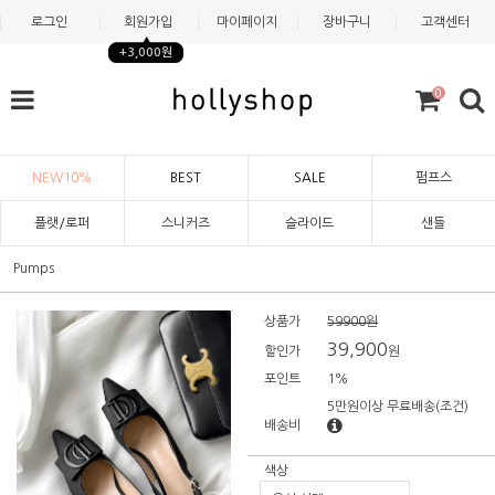
로그인
회원가입
마이페이지
장바구니
고객센터
+3,000원
0
NEW10%
BEST
SALE
펌프스
플랫/로퍼
스니커즈
슬라이드
샌들
Pumps
상품가
59900원
39,900
할인가
원
포인트
1%
5만원이상 무료배송
(조건)
배송비
색상