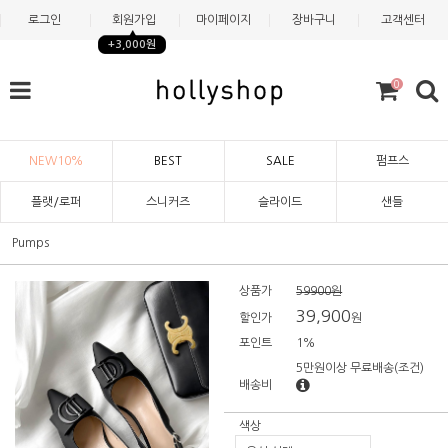
로그인
회원가입
마이페이지
장바구니
고객센터
+3,000원
0
NEW10%
BEST
SALE
펌프스
플랫/로퍼
스니커즈
슬라이드
샌들
Pumps
상품가
59900원
39,900
할인가
원
포인트
1%
5만원이상 무료배송
(조건)
배송비
색상