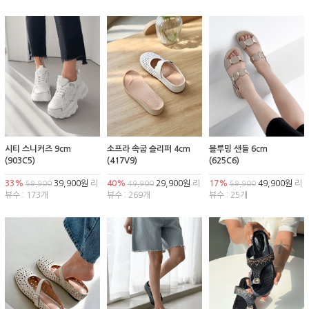
시티 스니커즈 9cm
소프라 속굽 슬리퍼 4cm
블루밍 샌들 6cm
(903C5)
(417V9)
(625C6)
33%
39,900원
리
40%
29,900원
리
17%
49,900원
리
59,900
49,900
59,900
뷰수 : 173개
뷰수 : 269개
뷰수 : 25개