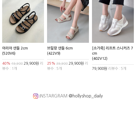
아리아 샌들 2cm
브릴랑 샌들 6cm
[소가죽] 리프트 스니커즈 7
(520V6)
(422V9)
cm
(402V12)
40%
29,900원
리
25%
29,900원
리
49,900
39,900
뷰수 : 1개
뷰수 : 5개
79,900원
리뷰수 : 5개
INSTARGRAM
@hollyshop_daily