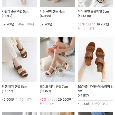
샤랄라 슬링백힐 5cm
러쉬 큐빅 샌들 4cm
디아 포인 슬링백힐 5cm
(117L9)
(625V5)
(313X10)
39,900원
리뷰수 : 109개
39,900원
33%
39,900원
리
59,900
뷰수 : 143개
인생 웨지 샌들 5cm
헤이즈 웨지 샌들 7cm
[소가죽] 우아하게 슬리퍼 6
(510Z2)
(514V7)
cm
(419K7)
49,900원
리뷰수 : 17개
40%
29,900원
리
49,900
뷰수 : 14개
59,900원
리뷰수 : 45개