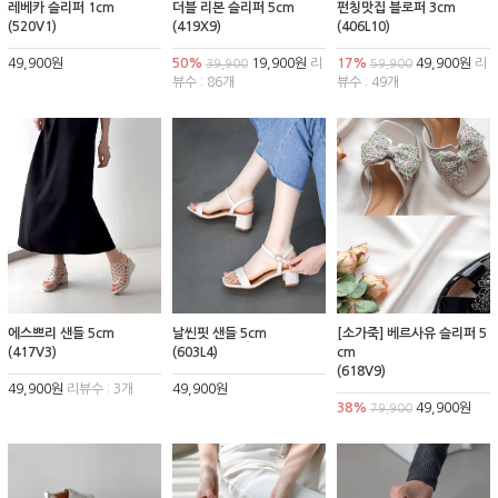
레베카 슬리퍼 1cm
더블 리본 슬리퍼 5cm
펀칭맛집 블로퍼 3cm
(520V1)
(419X9)
(406L10)
49,900원
50%
19,900원
리
17%
49,900원
리
39,900
59,900
뷰수 : 86개
뷰수 : 49개
에스쁘리 샌들 5cm
날씬핏 샌들 5cm
[소가죽] 베르사유 슬리퍼 5
(417V3)
(603L4)
cm
(618V9)
49,900원
리뷰수 : 3개
49,900원
38%
49,900원
79,900