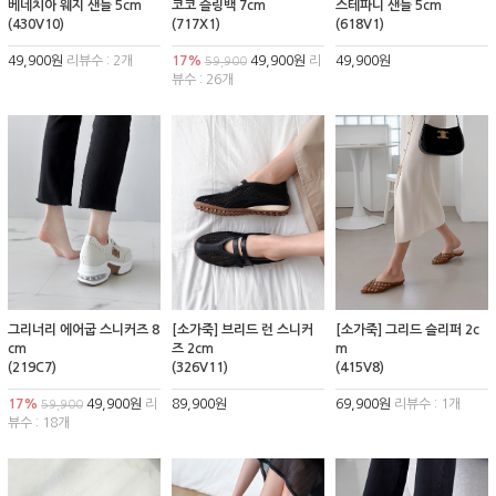
베네치아 웨지 샌들 5cm
코코 슬링백 7cm
스테파니 샌들 5cm
(430V10)
(717X1)
(618V1)
49,900원
리뷰수 : 2개
17%
49,900원
리
49,900원
59,900
뷰수 : 26개
그리너리 에어굽 스니커즈 8
[소가죽] 브리드 런 스니커
[소가죽] 그리드 슬리퍼 2c
cm
즈 2cm
m
(219C7)
(326V11)
(415V8)
17%
49,900원
리
89,900원
69,900원
리뷰수 : 1개
59,900
뷰수 : 18개