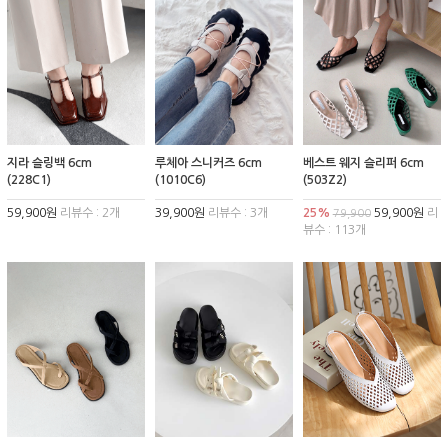
지라 슬링백 6cm
루체아 스니커즈 6cm
베스트 웨지 슬리퍼 6cm
(228C1)
(1010C6)
(503Z2)
59,900원
리뷰수 : 2개
39,900원
리뷰수 : 3개
25%
59,900원
리
79,900
뷰수 : 113개