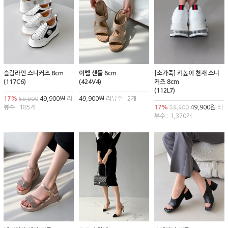
슬림라인 스니커즈 8cm
이벨 샌들 6cm
[소가죽] 키높이 천재 스니
(117C6)
(424V4)
커즈 8cm
(112L7)
17%
49,900원
리
49,900원
리뷰수 : 2개
59,900
뷰수 : 185개
17%
49,900원
리
59,900
뷰수 : 1,370개