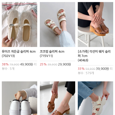
뮤이즈 히든굽 슬리퍼 4cm
코코썸 슬리퍼 4cm
[소가죽] 각선미 웨지 슬리
(702V13)
(715V11)
퍼 7cm
(404L6)
38%
49,900원
리
25%
29,900원
79,900
39,900
뷰수 : 5개
33%
39,900원
리
59,900
뷰수 : 579개