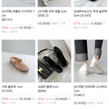
[소가죽] 러블리 스니커즈 1
[소가죽] 로우 샌들 3cm
[OMPHALOS] 쿠션 슬리퍼
cm
(305C1)
5cm (312V3)
(821X1)
59,900원
리뷰수 : 5개
67%
9,900원
리
29,900
33%
39,900원
리
뷰수 : 83개
59,900
뷰수 : 149개
시어 블로퍼 1cm
고급미 플랫 3cm
[소가죽] 다이어트 스니커즈
(312V5)
(82K5)
7cm
(724X1)
33%
39,900원
리
33%
39,900원
리
59,900
59,900
뷰수 : 11개
뷰수 : 1,717개
59,900원
리뷰수 : 44개