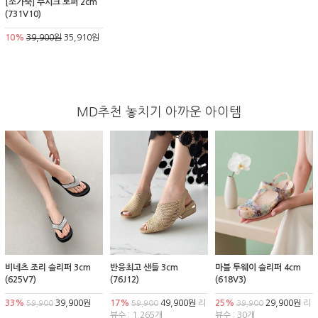
[소가죽] 주시크 로퍼 2cm
(731V10)
10%
39,900원
35,910원
MD추천 놓치기 아까운 아이템
비네츠 조리 슬리퍼 3cm
반응최고 샌들 3cm
마블 투웨이 슬리퍼 4cm
(625V7)
(76J12)
(618V3)
33%
39,900원
17%
49,900원
리
25%
29,900원
리
59,900
59,900
39,900
뷰수 : 1,265개
뷰수 : 30개