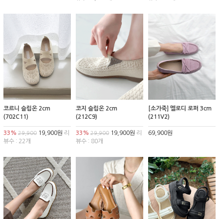
코르니 슬립온 2cm
코지 슬립온 2cm
[소가죽] 멜로디 로퍼 3cm
(702C11)
(212C9)
(211V2)
33%
19,900원
리
33%
19,900원
리
69,900원
29,900
29,900
뷰수 : 22개
뷰수 : 80개