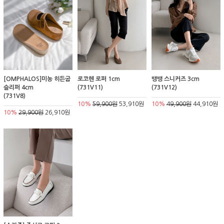
[OMPHALOS]미농 히든굽
로코헨 로퍼 1cm
뱅뱅 스니커즈 3cm
슬리퍼 4cm
(731V11)
(731V12)
(731V8)
10%
59,900원
53,910원
10%
49,900원
44,910원
10%
29,900원
26,910원