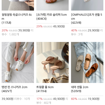
점핑점핑 속굽스니커즈 6c
[소가죽] 카모 슬리퍼 5cm
[OMPHALOS]조거 샌들 5
m
(404C6)
cm
(117L8)
(422V8)
29%
49,900원
69,900
20%
39,900원
리
40%
29,900원
리
49,900
49,900
뷰수 : 1,682개
뷰수 : 3개
텐션 런 스니커즈 2cm
트윙클 뮬 6cm
네아 샌들 2cm
(402V7)
(417X4)
(520V9)
39,900원
리뷰수 : 10개
17%
49,900원
리
60%
19,900원
59,900
49,900
뷰수 : 402개