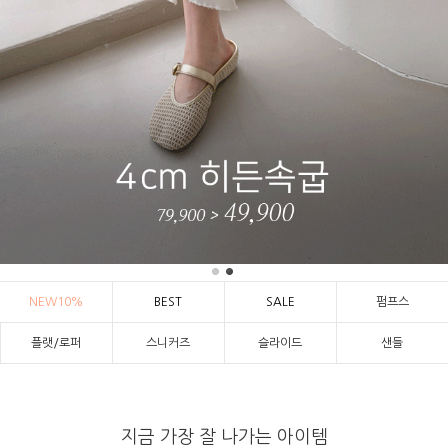
NEW10%
BEST
SALE
펌프스
플랫/로퍼
스니커즈
슬라이드
샌들
지금 가장 잘 나가는 아이템