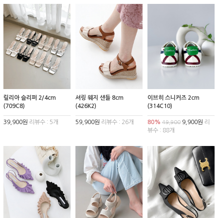
릴리아 슬리퍼 2/4cm
셔링 웨지 샌들 8cm
이브히 스니커즈 2cm
(709C8)
(426K2)
(314C10)
39,900원
리뷰수 : 5개
59,900원
리뷰수 : 26개
80%
9,900원
리
49,900
뷰수 : 88개