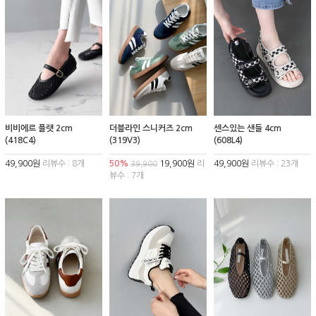
비비에르 플랫 2cm
더블라인 스니커즈 2cm
센스있는 샌들 4cm
(418C4)
(319V3)
(608L4)
49,900원
리뷰수 : 8개
50%
19,900원
리
49,900원
리뷰수 : 23개
39,900
뷰수 : 7개