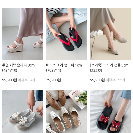
주얼 커브 슬리퍼 9cm
베노스 조리 슬리퍼 1cm
[소가죽] 오드리 샌들 5cm
(424V10)
(702V11)
(323J9)
59,900원
리뷰수 : 4개
29,900원
59,900원
리뷰수 : 55개