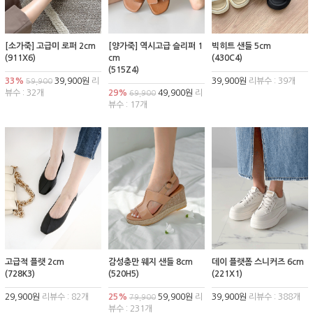
[소가죽] 고급미 로퍼 2cm
[양가죽] 역시고급 슬리퍼 1
빅히트 샌들 5cm
(911X6)
cm
(430C4)
(515Z4)
33%
39,900원
리
39,900원
리뷰수 : 39개
59,900
뷰수 : 32개
29%
49,900원
리
69,900
뷰수 : 17개
고급적 플랫 2cm
감성충만 웨지 샌들 8cm
데이 플랫폼 스니커즈 6cm
(728K3)
(520H5)
(221X1)
29,900원
리뷰수 : 82개
25%
59,900원
리
39,900원
리뷰수 : 388개
79,900
뷰수 : 231개