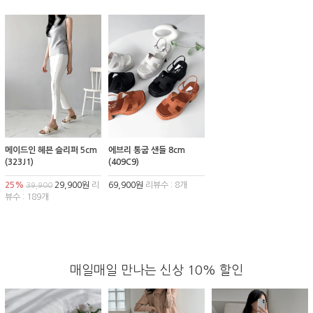
메이드인 헤븐 슬리퍼 5cm
에브리 통굽 샌들 8cm
(323J1)
(409C9)
25%
29,900원
리
69,900원
리뷰수 : 8개
39,900
뷰수 : 189개
매일매일 만나는 신상 10% 할인