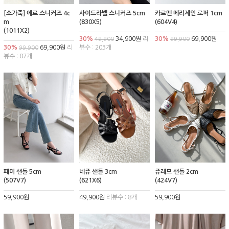
[소가죽] 에르 스니커즈 4c
사이드라벨 스니커즈 5cm
카르멘 메리제인 로퍼 1cm
m
(830X5)
(604V4)
(1011X2)
30%
34,900원
리
30%
69,900원
49,900
99,900
30%
69,900원
리
뷰수 : 203개
99,900
뷰수 : 87개
페미 샌들 5cm
네쥬 샌들 3cm
쥬레므 샌들 2cm
(507V7)
(621X6)
(424V7)
59,900원
49,900원
리뷰수 : 8개
59,900원