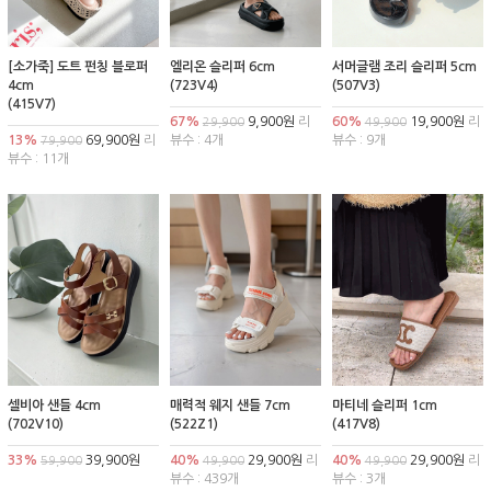
[소가죽] 도트 펀칭 블로퍼
엘리온 슬리퍼 6cm
서머글램 조리 슬리퍼 5cm
4cm
(723V4)
(507V3)
(415V7)
67%
9,900원
리
60%
19,900원
리
29,900
49,900
13%
69,900원
리
뷰수 : 4개
뷰수 : 9개
79,900
뷰수 : 11개
셀비아 샌들 4cm
매력적 웨지 샌들 7cm
마티네 슬리퍼 1cm
(702V10)
(522Z1)
(417V8)
33%
39,900원
40%
29,900원
리
40%
29,900원
리
59,900
49,900
49,900
뷰수 : 439개
뷰수 : 3개