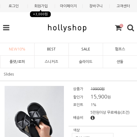
로그인
회원가입
마이페이지
장바구니
고객센터
+3,000원
0
NEW10%
BEST
SALE
펌프스
플랫/로퍼
스니커즈
슬라이드
샌들
Slides
상품가
19900원
15,900
할인가
원
포인트
1%
5만원이상 무료배송
(조건)
배송비
색상