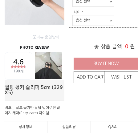
사이즈
총 상품 금액
0
원
BUY IT NOW
ADD TO CART
WISH LIST
퀼팅 청키 슬리퍼 5cm (329
X5)
비오는 날도 물기만 탈탈 털어주면 끝
이지 케어(Easy-care) 아이템
상세정보
상품리뷰
Q&A