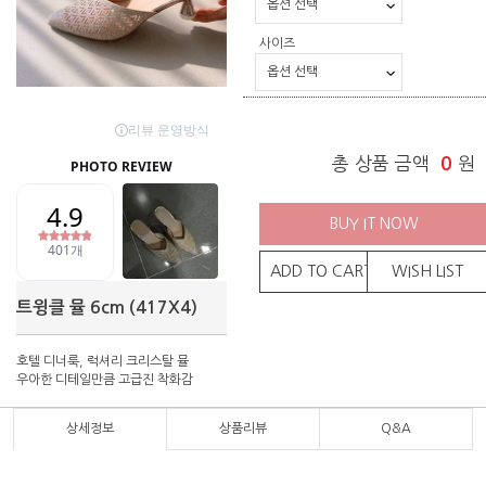
사이즈
총 상품 금액
0
원
BUY IT NOW
ADD TO CART
WISH LIST
트윙클 뮬 6cm (417X4)
호텔 디너룩, 럭셔리 크리스탈 뮬
우아한 디테일만큼 고급진 착화감
상세정보
상품리뷰
Q&A