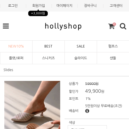
로그인
회원가입
마이페이지
장바구니
고객센터
+3,000원
0
NEW10%
BEST
SALE
펌프스
플랫/로퍼
스니커즈
슬라이드
샌들
Slides
상품가
59900원
49,900
할인가
원
포인트
1%
5만원이상 무료배송
(조건)
배송비
색상