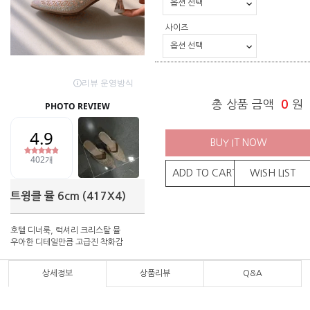
사이즈
총 상품 금액
0
원
BUY IT NOW
ADD TO CART
WISH LIST
트윙클 뮬 6cm (417X4)
호텔 디너룩, 럭셔리 크리스탈 뮬
우아한 디테일만큼 고급진 착화감
상세정보
상품리뷰
Q&A