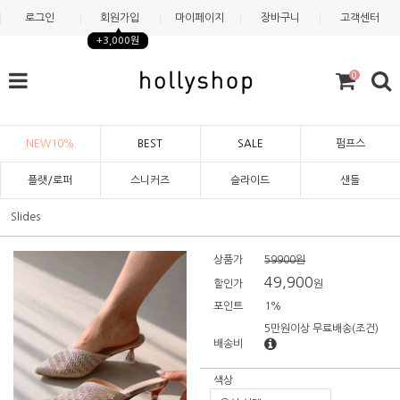
로그인
회원가입
마이페이지
장바구니
고객센터
+3,000원
0
NEW10%
BEST
SALE
펌프스
플랫/로퍼
스니커즈
슬라이드
샌들
Slides
상품가
59900원
49,900
할인가
원
포인트
1%
5만원이상 무료배송
(조건)
배송비
색상