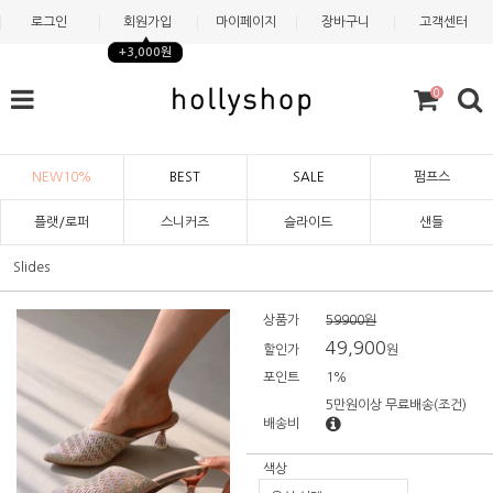
로그인
회원가입
마이페이지
장바구니
고객센터
+3,000원
0
NEW10%
BEST
SALE
펌프스
플랫/로퍼
스니커즈
슬라이드
샌들
Slides
상품가
59900원
49,900
할인가
원
포인트
1%
5만원이상 무료배송
(조건)
배송비
색상