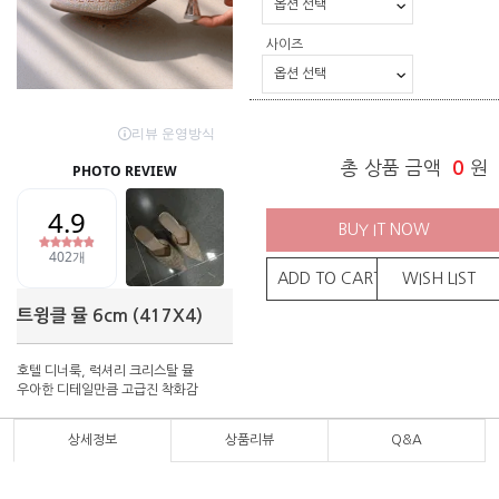
사이즈
총 상품 금액
0
원
BUY IT NOW
ADD TO CART
WISH LIST
트윙클 뮬 6cm (417X4)
호텔 디너룩, 럭셔리 크리스탈 뮬
우아한 디테일만큼 고급진 착화감
상세정보
상품리뷰
Q&A