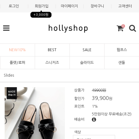
로그인
회원가입
마이페이지
장바구니
고객센터
+3,000원
0
NEW10%
BEST
SALE
펌프스
플랫/로퍼
스니커즈
슬라이드
샌들
Slides
상품가
49900원
39,900
할인가
원
포인트
1%
5만원이상 무료배송
(조건)
배송비
색상