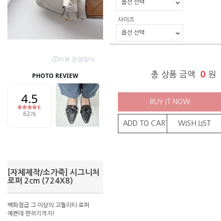
사이즈
총 상품 금액
0
원
BUY IT NOW
ADD TO CART
WISH LIST
[자체제작/소가죽] 시그니처
로퍼 2cm (724X8)
백화점급 그 이상의 고퀄리티 로퍼
예쁜데 편하기까지!