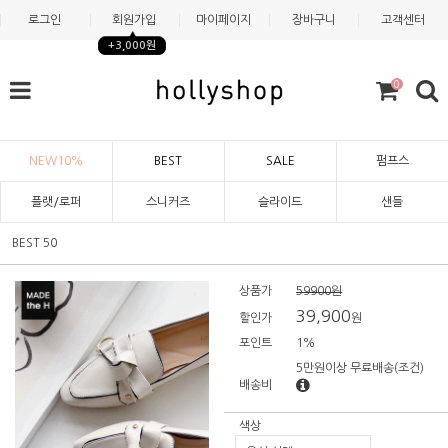
로그인
회원가입
마이페이지
장바구니
고객센터
+3,000원
0
NEW10%
BEST
SALE
펌프스
플랫/로퍼
스니커즈
슬라이드
샌들
BEST 50
상품가
59900원
39,900
할인가
원
포인트
1%
5만원이상 무료배송
(조건)
배송비
색상