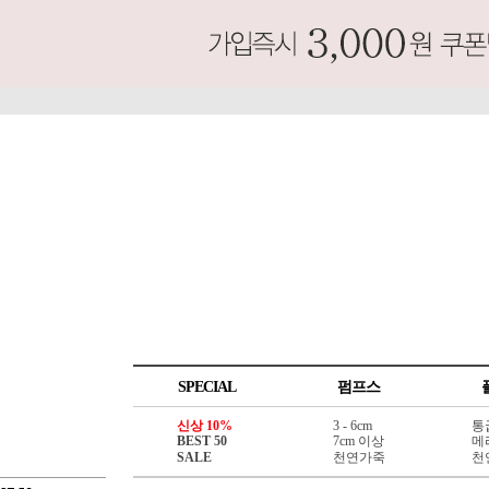
SPECIAL
펌프스
신상 10%
3 - 6cm
통
BEST 50
7cm 이상
메
SALE
천연가죽
천