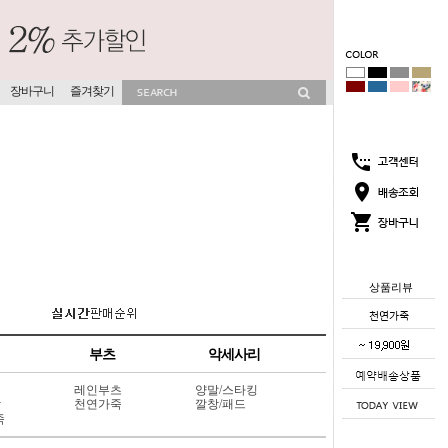
장바구니
즐겨찾기
상품리뷰
부츠
악세사리
레인부츠
양말/스타킹
상
천연가죽
깔창/패드
죽