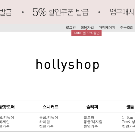
로그인
회원가입
마이페이지
주문조회
+3000원 / 5%할인
플랫/로퍼
스니커즈
슬리퍼
샌들
굽/키높이
통굽/키높이
블로퍼
1 - 6cm
리제인
하이탑
통굽/웨지힐
7cm이
연가죽
천연가죽
천연가죽
천연가