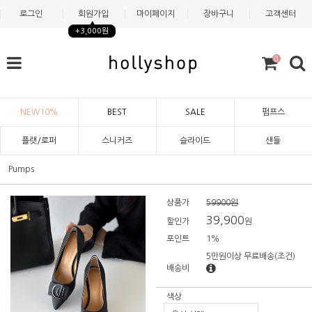
로그인
회원가입
마이페이지
장바구니
고객센터
+3,000원
0
NEW10%
BEST
SALE
펌프스
플랫/로퍼
스니커즈
슬라이드
샌들
Pumps
상품가
59900원
39,900
할인가
원
포인트
1%
5만원이상 무료배송
(조건)
배송비
색상