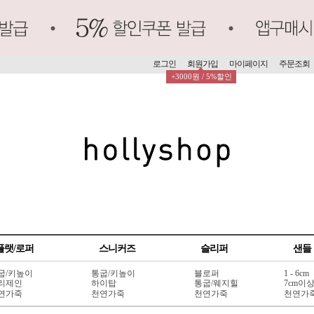
로그인
회원가입
마이페이지
주문조회
+3000원 / 5%할인
플랫/로퍼
스니커즈
슬리퍼
샌들
굽/키높이
통굽/키높이
블로퍼
1 - 6cm
리제인
하이탑
통굽/웨지힐
7cm이
연가죽
천연가죽
천연가죽
천연가