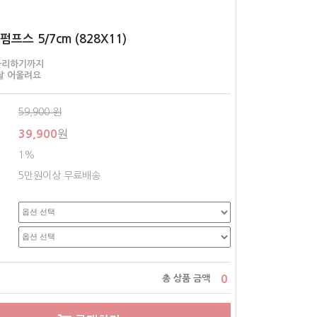
프스 5/7cm (828X11)
블리하기까지
잘 어울려요
59,900
원
39,900
원
1%
5만원이상 무료배송
0
총 상품 금액