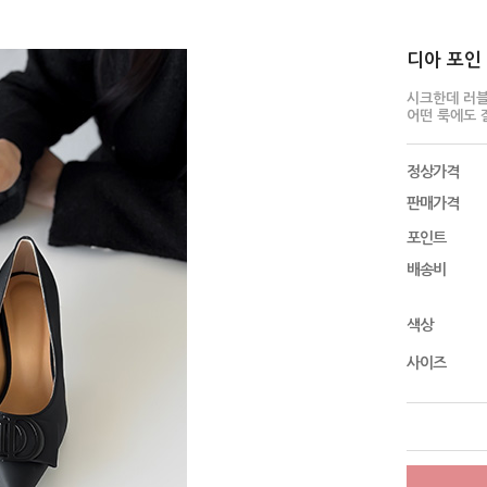
디아 포인 펌
시크한데 러
어떤 룩에도 
정상가격
판매가격
포인트
배송비
색상
사이즈