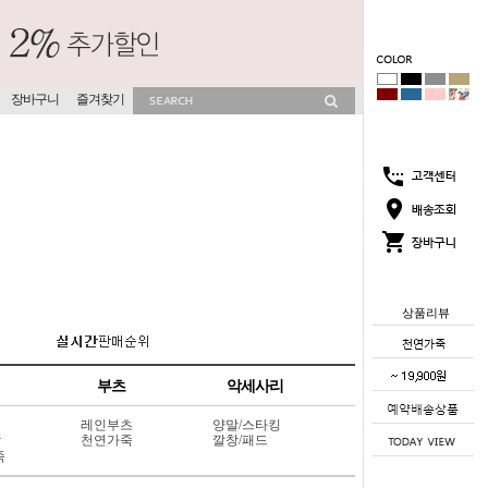
장바구니
즐겨찾기
상품리뷰
부츠
악세사리
레인부츠
양말/스타킹
상
천연가죽
깔창/패드
죽