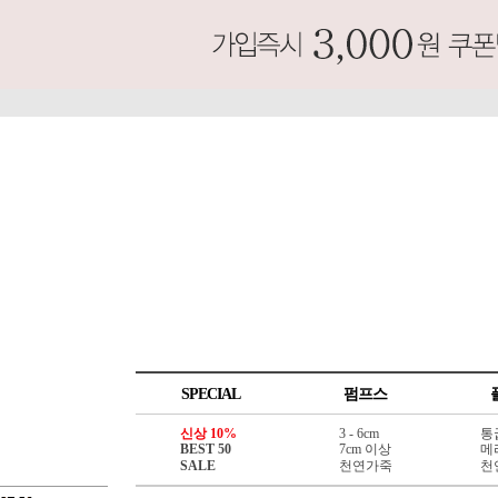
SPECIAL
펌프스
신상 10%
3 - 6cm
통
BEST 50
7cm 이상
메
SALE
천연가죽
천