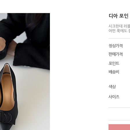
디아 포인 펌
시크한데 러
어떤 룩에도 
정상가격
판매가격
포인트
배송비
색상
사이즈