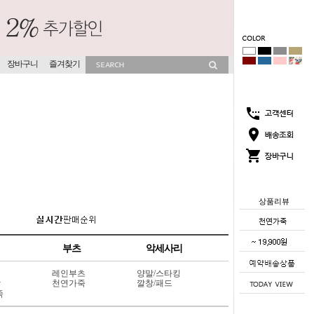
장바구니
즐겨찾기
상품리뷰
부츠
악세사리
레인부츠
양말/스타킹
상
천연가죽
깔창/패드
죽