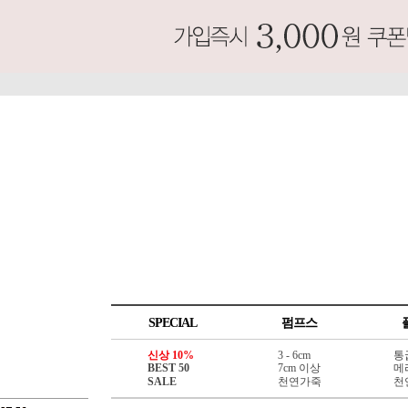
SPECIAL
펌프스
신상 10%
3 - 6cm
통
BEST 50
7cm 이상
메
SALE
천연가죽
천