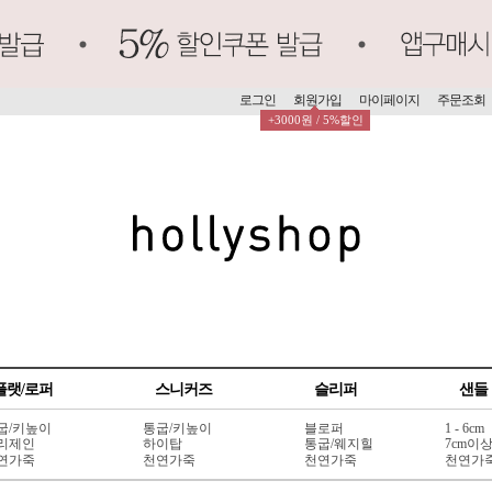
로그인
회원가입
마이페이지
주문조회
+3000원 / 5%할인
플랫/로퍼
스니커즈
슬리퍼
샌들
굽/키높이
통굽/키높이
블로퍼
1 - 6cm
리제인
하이탑
통굽/웨지힐
7cm이
연가죽
천연가죽
천연가죽
천연가