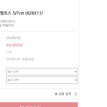
프스 5/7cm (828X11)
블리하기까지
잘 어울려요
59,900
원
39,900
원
1%
5만원이상 무료배송
0
총 상품 금액