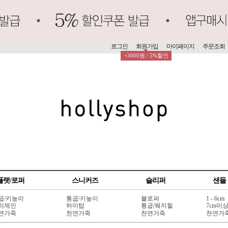
로그인
회원가입
마이페이지
주문조회
+3000원 / 5%할인
플랫/로퍼
스니커즈
슬리퍼
샌들
굽/키높이
통굽/키높이
블로퍼
1 - 6cm
리제인
하이탑
통굽/웨지힐
7cm이
연가죽
천연가죽
천연가죽
천연가