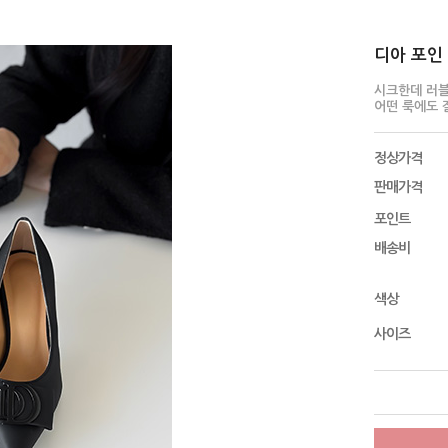
디아 포인 펌
시크한데 러
어떤 룩에도 
정상가격
판매가격
포인트
배송비
색상
사이즈