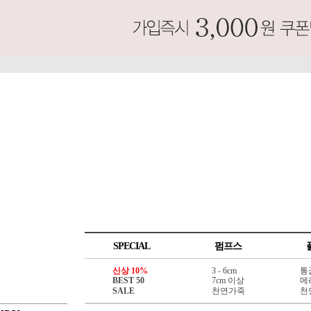
SPECIAL
펌프스
신상 10%
3 - 6cm
통
BEST 50
7cm 이상
메
SALE
천연가죽
천