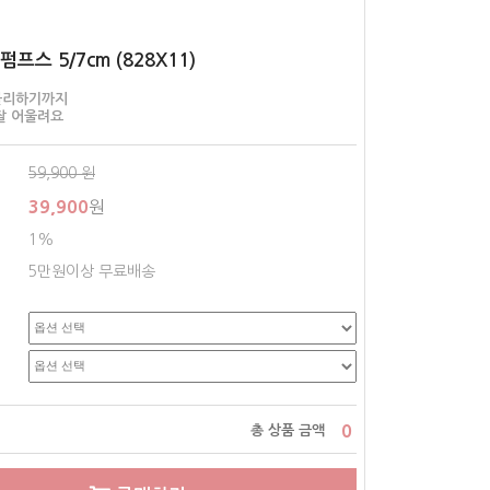
프스 5/7cm (828X11)
블리하기까지
잘 어울려요
59,900
원
39,900
원
1%
5만원이상 무료배송
0
총 상품 금액