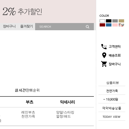
장바구니
즐겨찾기
상품리뷰
부츠
악세사리
레인부츠
양말/스타킹
상
천연가죽
깔창/패드
죽