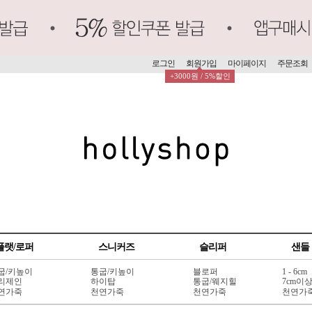
로그인
회원가입
마이페이지
주문조회
+3000원 / 5%할인
플랫/로퍼
스니커즈
슬리퍼
샌들
굽/키높이
통굽/키높이
블로퍼
1 - 6cm
리제인
하이탑
통굽/웨지힐
7cm이
연가죽
천연가죽
천연가죽
천연가