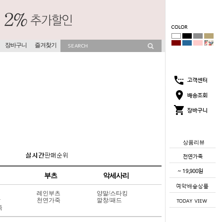
장바구니
즐겨찾기
상품리뷰
부츠
악세사리
레인부츠
양말/스타킹
상
천연가죽
깔창/패드
죽