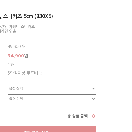
스니커즈 5cm (830X5)
마련된 가성비 스니커즈
림라인 연출
49,900
원
34,900
원
1%
5만원이상 무료배송
0
총 상품 금액