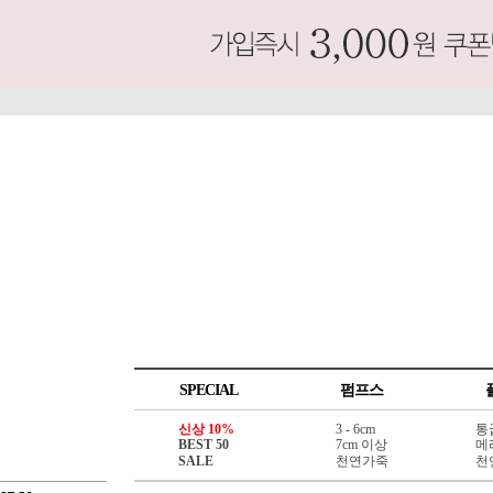
SPECIAL
펌프스
신상 10%
3 - 6cm
통
BEST 50
7cm 이상
메
SALE
천연가죽
천