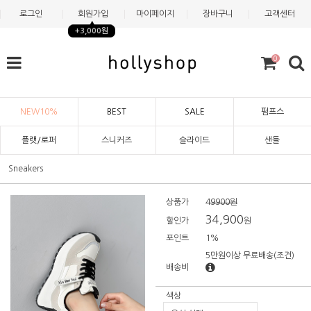
로그인
회원가입
마이페이지
장바구니
고객센터
+3,000원
0
NEW10%
BEST
SALE
펌프스
플랫/로퍼
스니커즈
슬라이드
샌들
Sneakers
상품가
49900원
34,900
할인가
원
포인트
1%
5만원이상 무료배송
(조건)
배송비
색상