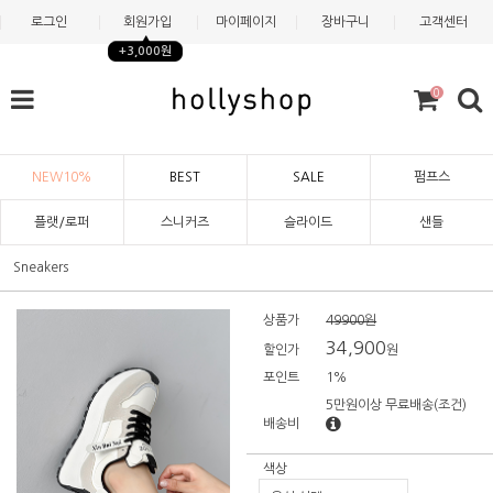
로그인
회원가입
마이페이지
장바구니
고객센터
+3,000원
0
NEW10%
BEST
SALE
펌프스
플랫/로퍼
스니커즈
슬라이드
샌들
Sneakers
상품가
49900원
34,900
할인가
원
포인트
1%
5만원이상 무료배송
(조건)
배송비
색상