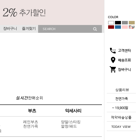
장바구니
즐겨찾기
상품리뷰
부츠
악세사리
레인부츠
양말/스타킹
상
천연가죽
깔창/패드
죽