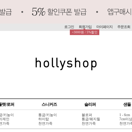
로그인
회원가입
마이페이지
주문조회
+3000원 / 5%할인
플랫/로퍼
스니커즈
슬리퍼
샌들
굽/키높이
통굽/키높이
블로퍼
1 - 6cm
리제인
하이탑
통굽/웨지힐
7cm이
연가죽
천연가죽
천연가죽
천연가