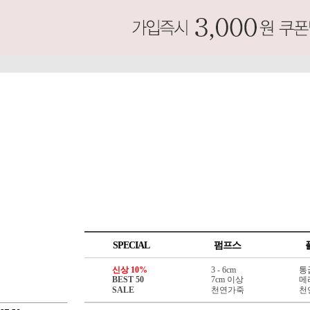
SPECIAL
펌프스
신상 10%
3 - 6cm
통
BEST 50
7cm 이상
메
SALE
천연가죽
천