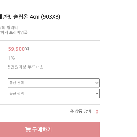
세련핏 슬립온 4cm (903X8)
상의 퀄리티
작까지 프리미엄급
59,900
원
1%
5만원이상 무료배송
0
총 상품 금액
구매하기