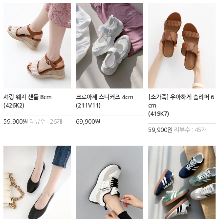
셔링 웨지 샌들 8cm
크로아제 스니커즈 4cm
[소가죽] 우아하게 슬리퍼 6
(426K2)
(211V11)
cm
(419K7)
59,900원
리뷰수 : 26개
69,900원
59,900원
리뷰수 : 45개