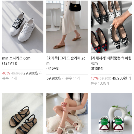
min 스니커즈 6cm
[소가죽] 그리드 슬리퍼 2c
[자체제작] 매력뿜뿜 하이힐
(121V11)
m
4cm
(415V8)
(819K4)
40%
29,900원
리
49,900
뷰수 : 4개
69,900원
리뷰수 : 1개
17%
49,900원
리
59,900
뷰수 : 338개