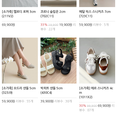
[소가죽] 멜로디 로퍼 3cm
코르니 슬립온 2cm
메탈 믹스 스니커즈 7cm
(211V2)
(702C11)
(723C11)
69,900원
33%
19,900원
리
59,900원
리뷰수 : 5개
29,900
뷰수 : 22개
[소가죽] 오드리 샌들 5cm
빅히트 샌들 5cm
[소가죽] 에르 스니커즈 4c
(323J9)
(430C4)
m
(1011X2)
59,900원
리뷰수 : 55개
39,900원
리뷰수 : 38개
30%
69,900원
리
99,900
뷰수 : 87개