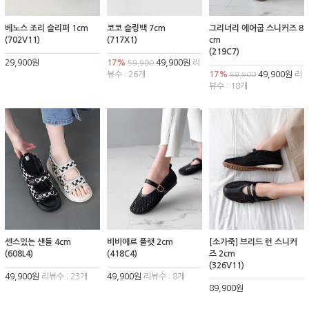
베노스 조리 슬리퍼 1cm
코코 슬링백 7cm
그리너리 에어굽 스니커즈 8
(702V11)
(717X1)
cm
(219C7)
29,900원
17%
49,900원
리
59,900
뷰수 : 26개
17%
49,900원
리
59,900
뷰수 : 18개
센스있는 샌들 4cm
비비에르 플랫 2cm
[소가죽] 브리드 런 스니커
(608L4)
(418C4)
즈 2cm
(326V11)
49,900원
리뷰수 : 23개
49,900원
리뷰수 : 8개
89,900원