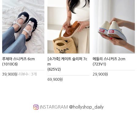
루체아 스니커즈 6cm
[소가죽] 케이트 슬리퍼 7c
메들리 스니커즈 2cm
(1010C6)
m
(723V1)
(625V2)
39,900원
리뷰수 : 3개
29,900원
69,900원
INSTARGRAM
@hollyshop_daily