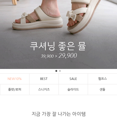
NEW10%
BEST
SALE
펌프스
플랫/로퍼
스니커즈
슬라이드
샌들
지금 가장 잘 나가는 아이템