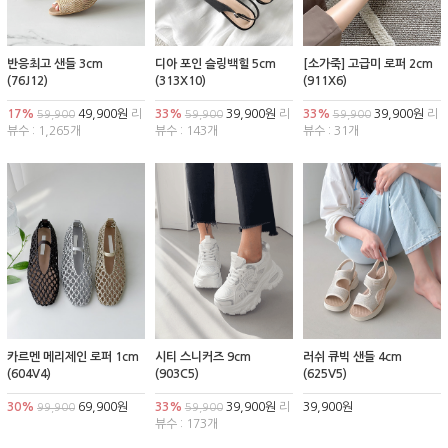
반응최고 샌들 3cm
디아 포인 슬링백힐 5cm
[소가죽] 고급미 로퍼 2cm
(76J12)
(313X10)
(911X6)
17%
49,900원
리
33%
39,900원
리
33%
39,900원
리
59,900
59,900
59,900
뷰수 : 1,265개
뷰수 : 143개
뷰수 : 31개
카르멘 메리제인 로퍼 1cm
시티 스니커즈 9cm
러쉬 큐빅 샌들 4cm
(604V4)
(903C5)
(625V5)
30%
69,900원
33%
39,900원
리
39,900원
99,900
59,900
뷰수 : 173개