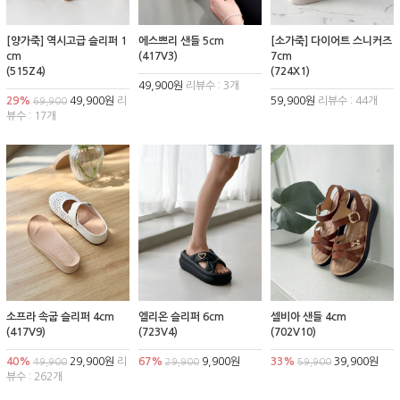
[양가죽] 역시고급 슬리퍼 1
에스쁘리 샌들 5cm
[소가죽] 다이어트 스니커즈
cm
(417V3)
7cm
(515Z4)
(724X1)
49,900원
리뷰수 : 3개
29%
49,900원
리
59,900원
리뷰수 : 44개
69,900
뷰수 : 17개
소프라 속굽 슬리퍼 4cm
엘리온 슬리퍼 6cm
셀비아 샌들 4cm
(417V9)
(723V4)
(702V10)
40%
29,900원
리
67%
9,900원
33%
39,900원
49,900
29,900
59,900
뷰수 : 262개