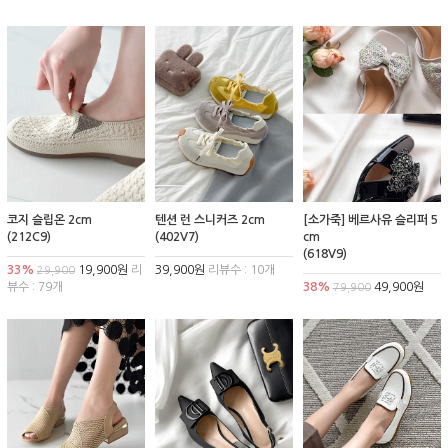
코지 슬립온 2cm
텐션 런 스니커즈 2cm
[소가죽] 베르사유 슬리퍼 5
(212C9)
(402V7)
cm
(618V9)
33%
19,900원
리
39,900원
리뷰수 : 10개
29,900
뷰수 : 79개
38%
49,900원
79,900