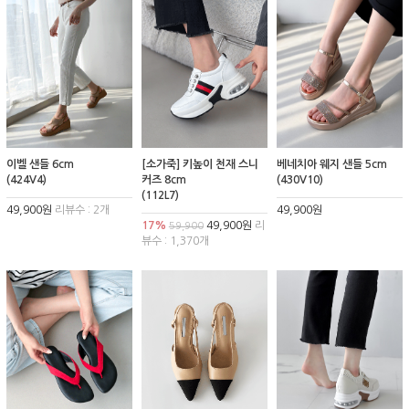
이벨 샌들 6cm
[소가죽] 키높이 천재 스니
베네치아 웨지 샌들 5cm
(424V4)
커즈 8cm
(430V10)
(112L7)
49,900원
리뷰수 : 2개
49,900원
17%
49,900원
리
59,900
뷰수 : 1,370개