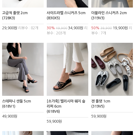
고급적 플랫 2cm
사이드라벨 스니커즈 5cm
더블라인 스니커즈 2cm
(728K3)
(830X5)
(319V3)
29,900원
리뷰수 : 82개
30%
34,900원
리
50%
19,900원
리
49,900
39,900
뷰수 : 203개
뷰수 : 7개
스테파니 샌들 5cm
[소가죽] 벨리시마 웨지 슬
젠 플랫 1cm
(618V1)
리퍼 6cm
(319V5)
(618V6)
49,900원
59,900원
59,900원