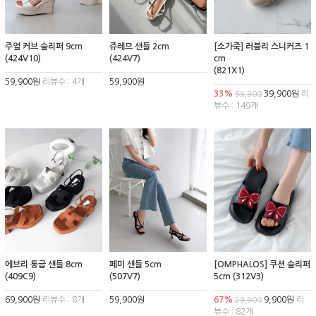
주얼 커브 슬리퍼 9cm
쥬레므 샌들 2cm
[소가죽] 러블리 스니커즈 1
(424V10)
(424V7)
cm
(821X1)
59,900원
리뷰수 : 4개
59,900원
33%
39,900원
리
59,900
뷰수 : 149개
에브리 통굽 샌들 8cm
페미 샌들 5cm
[OMPHALOS] 쿠션 슬리퍼
(409C9)
(507V7)
5cm (312V3)
69,900원
리뷰수 : 8개
59,900원
67%
9,900원
리
29,900
뷰수 : 82개