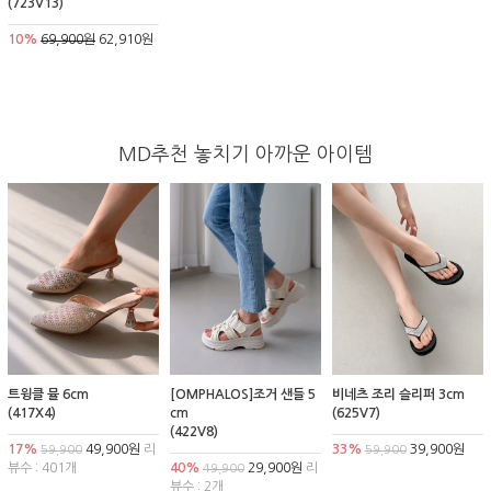
(723V13)
10%
69,900원
62,910원
MD추천 놓치기 아까운 아이템
트윙클 뮬 6cm
[OMPHALOS]조거 샌들 5
비네츠 조리 슬리퍼 3cm
(417X4)
cm
(625V7)
(422V8)
17%
49,900원
리
33%
39,900원
59,900
59,900
뷰수 : 401개
40%
29,900원
리
49,900
뷰수 : 2개