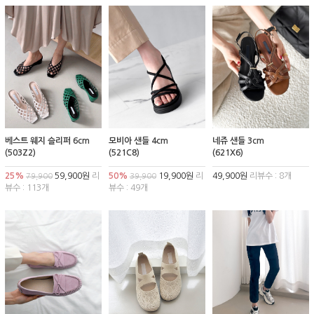
베스트 웨지 슬리퍼 6cm
모비아 샌들 4cm
네쥬 샌들 3cm
(503Z2)
(521C8)
(621X6)
25%
59,900원
리
50%
19,900원
리
49,900원
리뷰수 : 8개
79,900
39,900
뷰수 : 113개
뷰수 : 49개