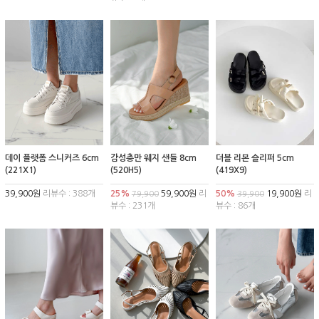
데이 플랫폼 스니커즈 6cm
감성충만 웨지 샌들 8cm
더블 리본 슬리퍼 5cm
(221X1)
(520H5)
(419X9)
39,900원
리뷰수 : 388개
25%
59,900원
리
50%
19,900원
리
79,900
39,900
뷰수 : 231개
뷰수 : 86개