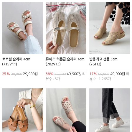
코코썸 슬리퍼 4cm
뮤이즈 히든굽 슬리퍼 4cm
반응최고 샌들 3cm
(715V11)
(702V13)
(76J12)
25%
29,900원
38%
49,900원
리
17%
49,900원
리
39,900
79,900
59,900
뷰수 : 3개
뷰수 : 1,265개