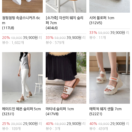
점핑점핑 속굽스니커즈 6c
[소가죽] 각선미 웨지 슬리
시어 블로퍼 1cm
m
퍼 7cm
(312V5)
(117L8)
(404L6)
33%
39,900원
리
59,900
20%
39,900원
리
33%
39,900원
리
뷰수 : 11개
49,900
59,900
뷰수 : 1,682개
뷰수 : 579개
메이드인 헤븐 슬리퍼 5cm
마티네 슬리퍼 1cm
매력적 웨지 샌들 7cm
(323J1)
(417V8)
(522Z1)
25%
29,900원
리
40%
29,900원
리
40%
29,900원
리
39,900
49,900
49,900
뷰수 : 189개
뷰수 : 3개
뷰수 : 439개