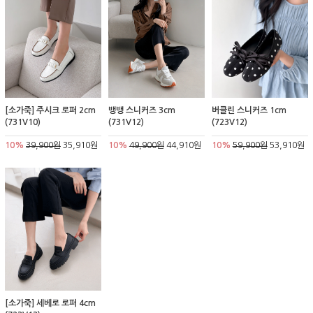
[소가죽] 주시크 로퍼 2cm
뱅뱅 스니커즈 3cm
버클린 스니커즈 1cm
(731V10)
(731V12)
(723V12)
10%
39,900원
35,910원
10%
49,900원
44,910원
10%
59,900원
53,910원
[소가죽] 세베로 로퍼 4cm