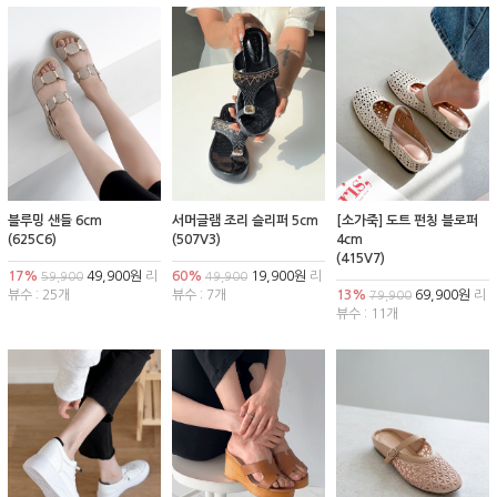
블루밍 샌들 6cm
서머글램 조리 슬리퍼 5cm
[소가죽] 도트 펀칭 블로퍼
(625C6)
(507V3)
4cm
(415V7)
17%
49,900원
리
60%
19,900원
리
59,900
49,900
뷰수 : 25개
뷰수 : 7개
13%
69,900원
리
79,900
뷰수 : 11개