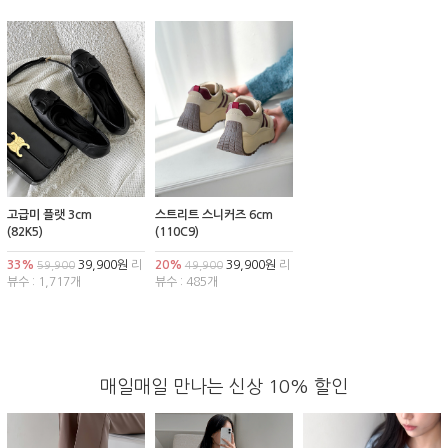
고급미 플랫 3cm
스트리트 스니커즈 6cm
(82K5)
(110C9)
33%
39,900원
리
20%
39,900원
리
59,900
49,900
뷰수 : 1,717개
뷰수 : 485개
매일매일 만나는 신상 10% 할인