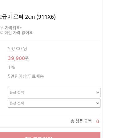
고급미 로퍼 2cm (911X6)
너무 가벼워요~
로 이런 가격 없어요
59,900
원
39,900
원
1%
5만원이상 무료배송
0
총 상품 금액