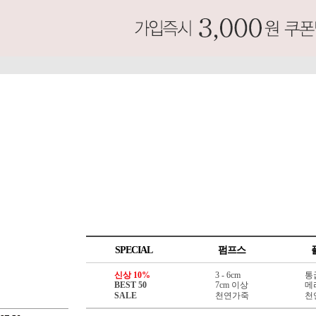
SPECIAL
펌프스
신상 10%
3 - 6cm
통
BEST 50
7cm 이상
메
SALE
천연가죽
천