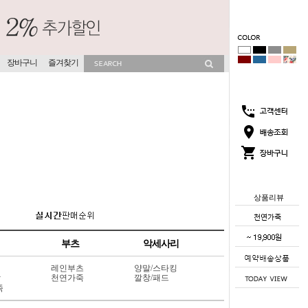
장바구니
즐겨찾기
상품리뷰
부츠
악세사리
레인부츠
양말/스타킹
상
천연가죽
깔창/패드
죽