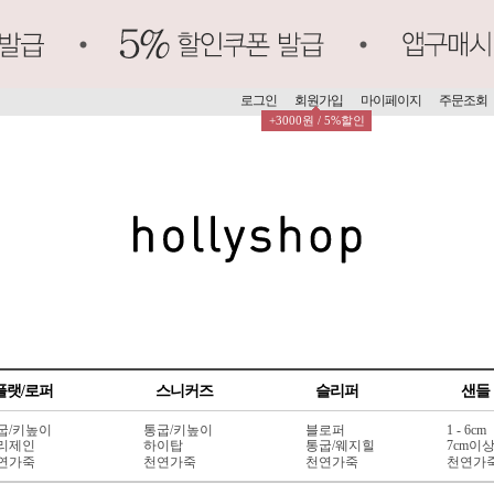
로그인
회원가입
마이페이지
주문조회
+3000원 / 5%할인
플랫/로퍼
스니커즈
슬리퍼
샌들
굽/키높이
통굽/키높이
블로퍼
1 - 6cm
리제인
하이탑
통굽/웨지힐
7cm이
연가죽
천연가죽
천연가죽
천연가