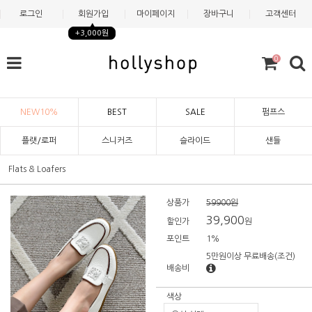
로그인
회원가입
마이페이지
장바구니
고객센터
+3,000원
0
NEW10%
BEST
SALE
펌프스
플랫/로퍼
스니커즈
슬라이드
샌들
Flats & Loafers
상품가
59900원
39,900
할인가
원
포인트
1%
5만원이상 무료배송
(조건)
배송비
색상