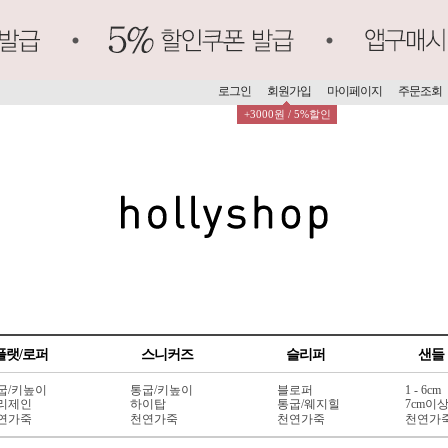
로그인
회원가입
마이페이지
주문조회
+3000원 / 5%할인
플랫/로퍼
스니커즈
슬리퍼
샌들
굽/키높이
통굽/키높이
블로퍼
1 - 6cm
리제인
하이탑
통굽/웨지힐
7cm이
연가죽
천연가죽
천연가죽
천연가