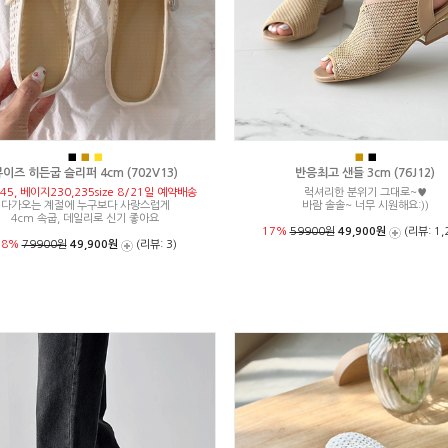
■
■
■
■
■
이즈 히든굽 슬리퍼 4cm (702V13)
반응최고 샌들 3cm (76J12)
45, 베이지230,235size 8/21일 예약배송
럭셔리한 분위기 그대로~♥
다가오는 계절에 누구보다 사랑스럽게
바람 솔솔~ 너무 시원해요:))
4cm 속굽, 데일리로 신기 좋아요
17%
59900원
49,900원
(리뷰: 1,
38%
79900원
49,900원
(리뷰: 3)