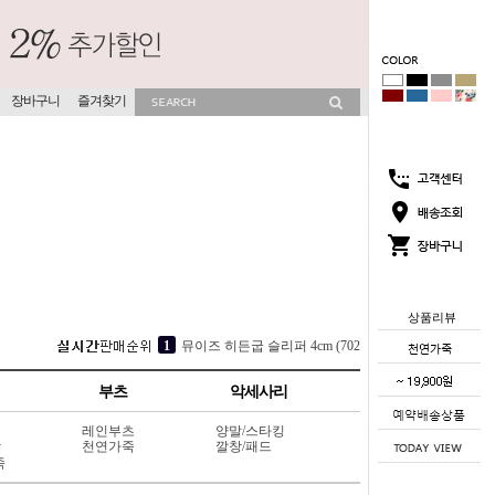
장바구니
즐겨찾기
상품리뷰
3
소프라 속굽 슬리퍼 4cm (417V9)
4
[소가죽] 각선미 웨지 슬리퍼 7cm (404L6)
부츠
악세사리
5
서머글램 조리 슬리퍼 5cm (507V3)
레인부츠
양말/스타킹
1
뮤이즈 히든굽 슬리퍼 4cm (702V13)
상
천연가죽
깔창/패드
죽
2
코코썸 슬리퍼 4cm (715V11)