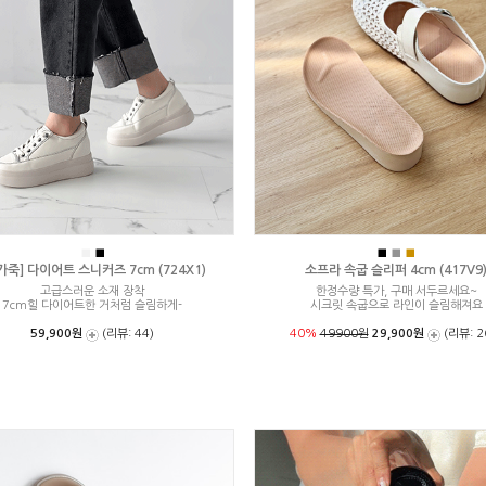
■
■
■
■
■
가죽] 다이어트 스니커즈 7cm (724X1)
소프라 속굽 슬리퍼 4cm (417V9
고급스러운 소재 장착
한정수량 특가, 구매 서두르세요~
7cm힐 다이어트한 거처럼 슬림하게-
시크릿 속굽으로 라인이 슬림해져요
59,900원
(리뷰: 44)
40%
49900원
29,900원
(리뷰: 2