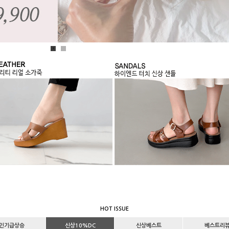
1
2
HOT ISSUE
인기급상승
신상10%DC
신상베스트
베스트리