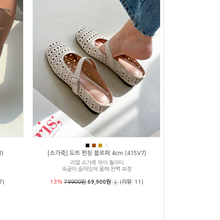
■
■
■
■
)
[소가죽] 도트 펀칭 블로퍼 4cm (415V7)
리얼 소가죽 하이 퀄리티
속굽이 숨어있어 몸매 완벽 보정
7)
13%
79900원
69,900원
(리뷰: 11)