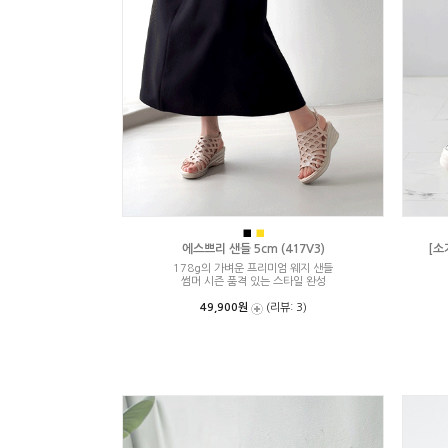
■
■
에스쁘리 샌들 5cm (417V3)
[소
178g의 가벼운 프리미엄 웨지 샌들
썸머 시즌 품격 있는 스타일 완성
49,900원
(리뷰: 3)