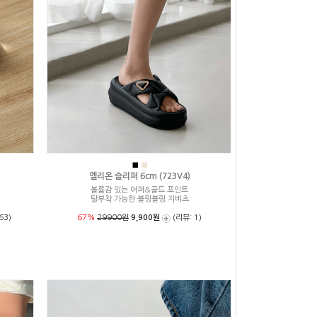
■
■
)
엘리온 슬리퍼 6cm (723V4)
볼륨감 있는 어퍼&골드 포인트
탈부착 가능한 블링블링 지비츠
63)
67%
29900원
9,900원
(리뷰: 1)