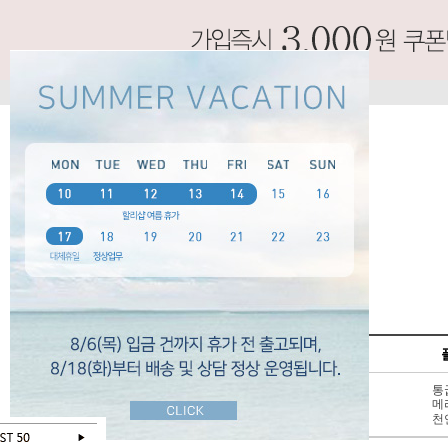
SPECIAL
펌프스
신상 10%
3 - 6cm
통
BEST 50
7cm 이상
메
SALE
천연가죽
천
오늘 하루 보지않기
닫기