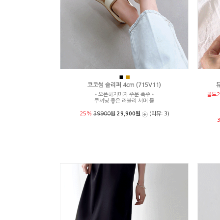
■
■
코코썸 슬리퍼 4cm (715V11)
뮤
＊오픈하자마자 주문 폭주＊
골드2
쿠셔닝 좋은 러블리 서머 뮬
25%
39900원
29,900원
(리뷰: 3)