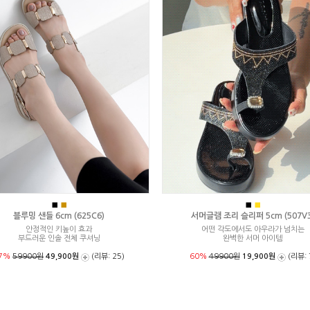
■
■
■
■
블루밍 샌들 6cm (625C6)
서머글램 조리 슬리퍼 5cm (507V3
안정적인 키높이 효과
어떤 각도에서도 아우라가 넘치는
부드러운 인솔 전체 쿠셔닝
완벽한 서머 아이템
7%
59900원
49,900원
(리뷰: 25)
60%
49900원
19,900원
(리뷰: 