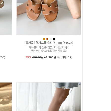
■
■
■
■
[양가죽] 역시고급 슬리퍼 1cm (515Z4)
하이퀄리티 실물 감동, 역시는 역시♡
천연 양가죽 소재로 핏이 달라요~
265)
29%
69900원
49,900원
(리뷰: 17)