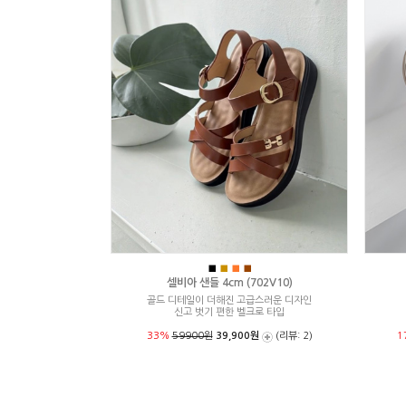
■
■
■
■
셀비아 샌들 4cm (702V10)
골드 디테일이 더해진 고급스러운 디자인
신고 벗기 편한 벨크로 타입
33%
59900원
39,900원
(리뷰: 2)
1