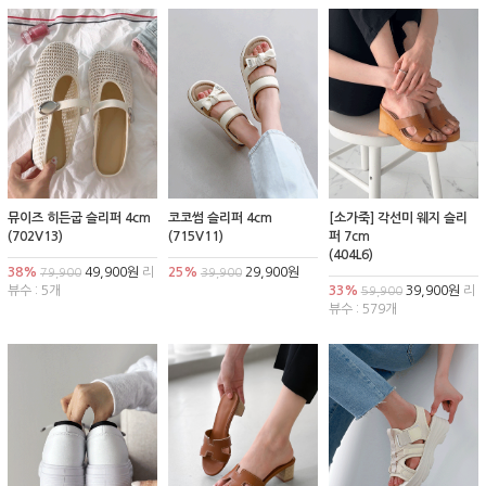
뮤이즈 히든굽 슬리퍼 4cm
코코썸 슬리퍼 4cm
[소가죽] 각선미 웨지 슬리
(702V13)
(715V11)
퍼 7cm
(404L6)
38%
49,900원
리
25%
29,900원
79,900
39,900
뷰수 : 5개
33%
39,900원
리
59,900
뷰수 : 579개