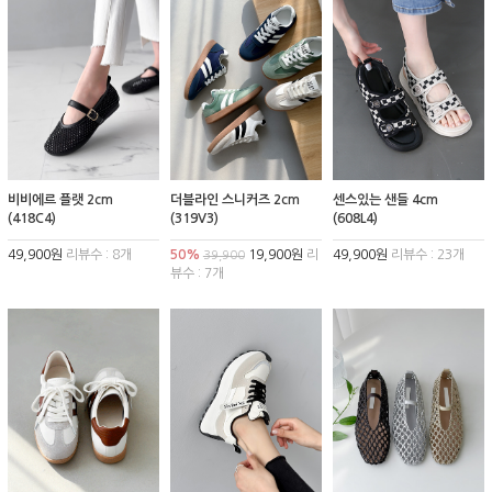
비비에르 플랫 2cm
더블라인 스니커즈 2cm
센스있는 샌들 4cm
(418C4)
(319V3)
(608L4)
49,900원
리뷰수 : 8개
50%
19,900원
리
49,900원
리뷰수 : 23개
39,900
뷰수 : 7개