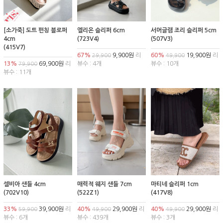
[소가죽] 도트 펀칭 블로퍼
엘리온 슬리퍼 6cm
서머글램 조리 슬리퍼 5cm
4cm
(723V4)
(507V3)
(415V7)
67%
9,900원
리
60%
19,900원
리
29,900
49,900
13%
69,900원
리
뷰수 : 4개
뷰수 : 10개
79,900
뷰수 : 11개
셀비아 샌들 4cm
매력적 웨지 샌들 7cm
마티네 슬리퍼 1cm
(702V10)
(522Z1)
(417V8)
33%
39,900원
리
40%
29,900원
리
40%
29,900원
리
59,900
49,900
49,900
뷰수 : 6개
뷰수 : 439개
뷰수 : 3개