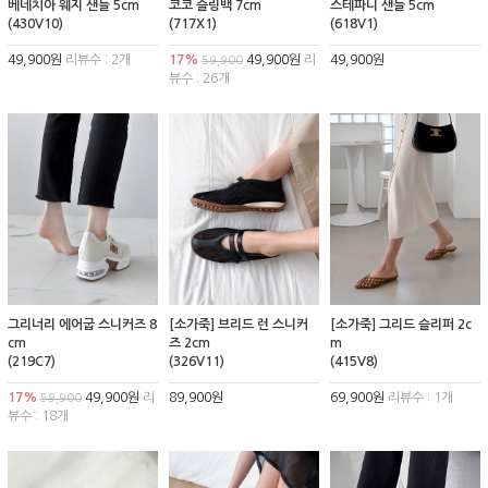
베네치아 웨지 샌들 5cm
코코 슬링백 7cm
스테파니 샌들 5cm
(430V10)
(717X1)
(618V1)
49,900원
리뷰수 : 2개
17%
49,900원
리
49,900원
59,900
뷰수 : 26개
그리너리 에어굽 스니커즈 8
[소가죽] 브리드 런 스니커
[소가죽] 그리드 슬리퍼 2c
cm
즈 2cm
m
(219C7)
(326V11)
(415V8)
17%
49,900원
리
89,900원
69,900원
리뷰수 : 1개
59,900
뷰수 : 18개