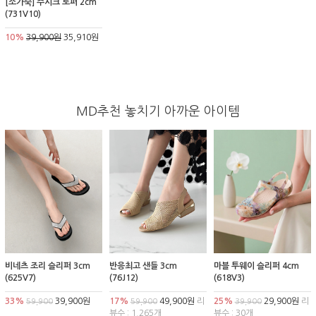
[소가죽] 주시크 로퍼 2cm
(731V10)
10%
39,900원
35,910원
MD추천 놓치기 아까운 아이템
비네츠 조리 슬리퍼 3cm
반응최고 샌들 3cm
마블 투웨이 슬리퍼 4cm
(625V7)
(76J12)
(618V3)
33%
39,900원
17%
49,900원
리
25%
29,900원
리
59,900
59,900
39,900
뷰수 : 1,265개
뷰수 : 30개