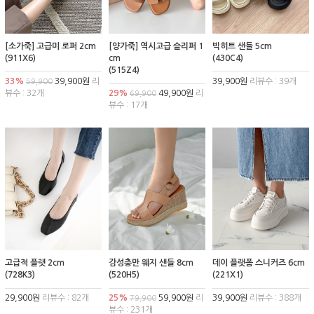
[소가죽] 고급미 로퍼 2cm
[양가죽] 역시고급 슬리퍼 1
빅히트 샌들 5cm
(911X6)
cm
(430C4)
(515Z4)
33%
39,900원
리
39,900원
리뷰수 : 39개
59,900
뷰수 : 32개
29%
49,900원
리
69,900
뷰수 : 17개
고급적 플랫 2cm
감성충만 웨지 샌들 8cm
데이 플랫폼 스니커즈 6cm
(728K3)
(520H5)
(221X1)
29,900원
리뷰수 : 82개
25%
59,900원
리
39,900원
리뷰수 : 388개
79,900
뷰수 : 231개