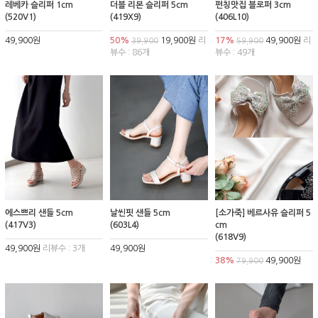
레베카 슬리퍼 1cm
더블 리본 슬리퍼 5cm
펀칭맛집 블로퍼 3cm
(520V1)
(419X9)
(406L10)
49,900원
50%
19,900원
리
17%
49,900원
리
39,900
59,900
뷰수 : 86개
뷰수 : 49개
에스쁘리 샌들 5cm
날씬핏 샌들 5cm
[소가죽] 베르사유 슬리퍼 5
(417V3)
(603L4)
cm
(618V9)
49,900원
리뷰수 : 3개
49,900원
38%
49,900원
79,900