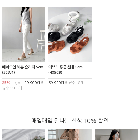
메이드인 헤븐 슬리퍼 5cm
에브리 통굽 샌들 8cm
(323J1)
(409C9)
25%
29,900원
리
69,900원
리뷰수 : 8개
39,900
뷰수 : 189개
매일매일 만나는 신상 10% 할인