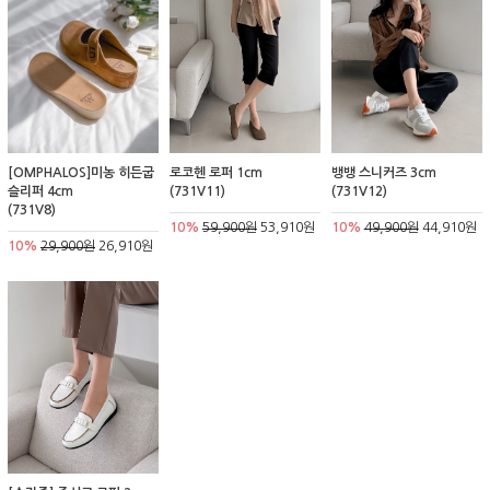
[OMPHALOS]미농 히든굽
로코헨 로퍼 1cm
뱅뱅 스니커즈 3cm
슬리퍼 4cm
(731V11)
(731V12)
(731V8)
10%
59,900원
53,910원
10%
49,900원
44,910원
10%
29,900원
26,910원