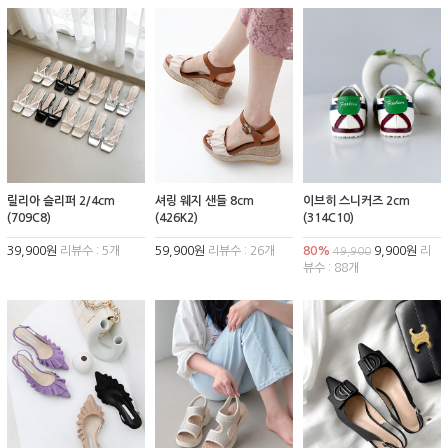
릴리아 슬리퍼 2/4cm
셔링 웨지 샌들 8cm
이브히 스니커즈 2cm
(709C8)
(426K2)
(314C10)
39,900원
리뷰수 : 5개
59,900원
리뷰수 : 26개
80%
9,900원
리
49,900
뷰수 : 88개