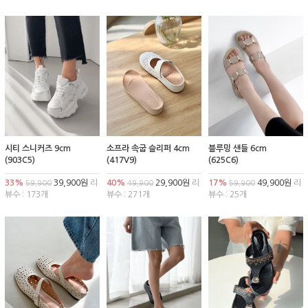
시티 스니커즈 9cm
소프라 속굽 슬리퍼 4cm
블루밍 샌들 6cm
(903C5)
(417V9)
(625C6)
33%
39,900원
리
40%
29,900원
리
17%
49,900원
리
59,900
49,900
59,900
뷰수 : 173개
뷰수 : 271개
뷰수 : 25개