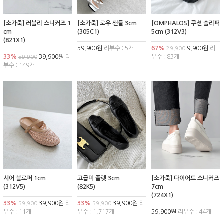
[소가죽] 러블리 스니커즈 1
[소가죽] 로우 샌들 3cm
[OMPHALOS] 쿠션 슬리퍼
cm
(305C1)
5cm (312V3)
(821X1)
59,900원
리뷰수 : 5개
67%
9,900원
리
29,900
33%
39,900원
리
뷰수 : 83개
59,900
뷰수 : 149개
시어 블로퍼 1cm
고급미 플랫 3cm
[소가죽] 다이어트 스니커즈
(312V5)
(82K5)
7cm
(724X1)
33%
39,900원
리
33%
39,900원
리
59,900
59,900
뷰수 : 11개
뷰수 : 1,717개
59,900원
리뷰수 : 44개