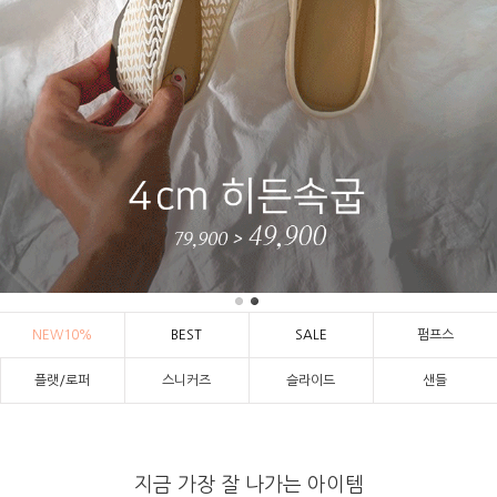
NEW10%
BEST
SALE
펌프스
플랫/로퍼
스니커즈
슬라이드
샌들
지금 가장 잘 나가는 아이템