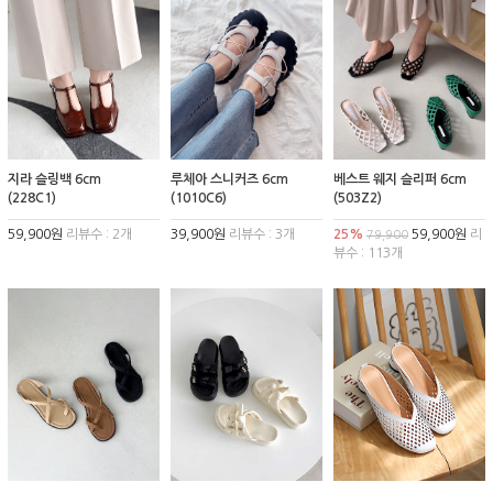
지라 슬링백 6cm
루체아 스니커즈 6cm
베스트 웨지 슬리퍼 6cm
(228C1)
(1010C6)
(503Z2)
59,900원
리뷰수 : 2개
39,900원
리뷰수 : 3개
25%
59,900원
리
79,900
뷰수 : 113개