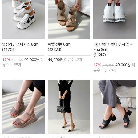
슬림라인 스니커즈 8cm
이벨 샌들 6cm
[소가죽] 키높이 천재 스니
(117C6)
(424V4)
커즈 8cm
(112L7)
17%
49,900원
리
49,900원
리뷰수 : 2개
59,900
뷰수 : 185개
17%
49,900원
리
59,900
뷰수 : 1,370개