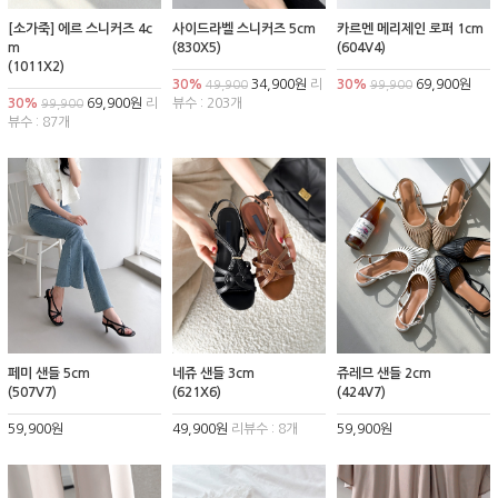
[소가죽] 에르 스니커즈 4c
사이드라벨 스니커즈 5cm
카르멘 메리제인 로퍼 1cm
m
(830X5)
(604V4)
(1011X2)
30%
34,900원
리
30%
69,900원
49,900
99,900
30%
69,900원
리
뷰수 : 203개
99,900
뷰수 : 87개
페미 샌들 5cm
네쥬 샌들 3cm
쥬레므 샌들 2cm
(507V7)
(621X6)
(424V7)
59,900원
49,900원
리뷰수 : 8개
59,900원