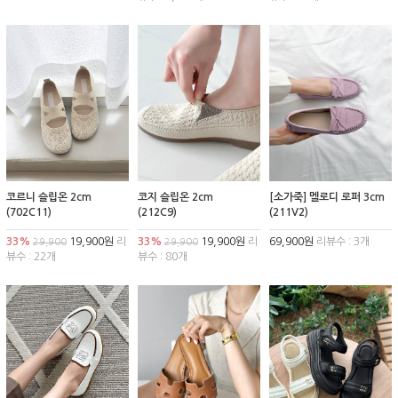
코르니 슬립온 2cm
코지 슬립온 2cm
[소가죽] 멜로디 로퍼 3cm
(702C11)
(212C9)
(211V2)
33%
19,900원
리
33%
19,900원
리
69,900원
리뷰수 : 3개
29,900
29,900
뷰수 : 22개
뷰수 : 80개