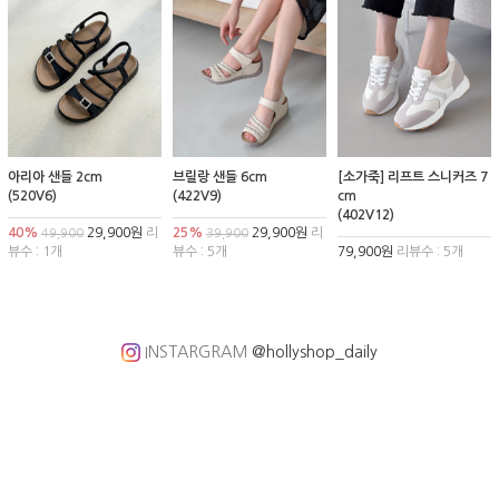
아리아 샌들 2cm
브릴랑 샌들 6cm
[소가죽] 리프트 스니커즈 7
(520V6)
(422V9)
cm
(402V12)
40%
29,900원
리
25%
29,900원
리
49,900
39,900
뷰수 : 1개
뷰수 : 5개
79,900원
리뷰수 : 5개
INSTARGRAM
@hollyshop_daily