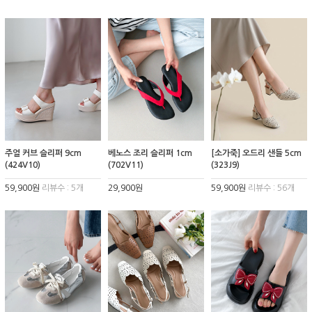
주얼 커브 슬리퍼 9cm
베노스 조리 슬리퍼 1cm
[소가죽] 오드리 샌들 5cm
(424V10)
(702V11)
(323J9)
59,900원
리뷰수 : 5개
29,900원
59,900원
리뷰수 : 56개