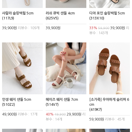
샤랄라 슬링백힐 5cm
러쉬 큐빅 샌들 4cm
디아 포인 슬링백힐 5cm
(117L9)
(625V5)
(313X10)
39,900원
리뷰수 : 109개
39,900원
33%
39,900원
리
59,900
뷰수 : 143개
인생 웨지 샌들 5cm
헤이즈 웨지 샌들 7cm
[소가죽] 우아하게 슬리퍼 6
(510Z2)
(514V7)
cm
(419K7)
49,900원
리뷰수 : 17개
40%
29,900원
리
49,900
뷰수 : 14개
59,900원
리뷰수 : 45개