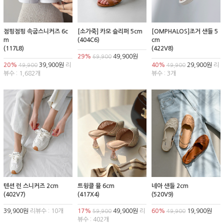
점핑점핑 속굽스니커즈 6c
[소가죽] 카모 슬리퍼 5cm
[OMPHALOS]조거 샌들 5
m
(404C6)
cm
(117L8)
(422V8)
29%
49,900원
69,900
20%
39,900원
리
40%
29,900원
리
49,900
49,900
뷰수 : 1,682개
뷰수 : 3개
텐션 런 스니커즈 2cm
트윙클 뮬 6cm
네아 샌들 2cm
(402V7)
(417X4)
(520V9)
39,900원
리뷰수 : 10개
17%
49,900원
리
60%
19,900원
59,900
49,900
뷰수 : 402개