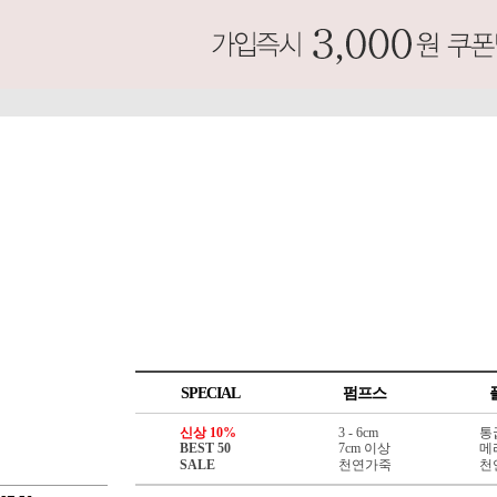
SPECIAL
펌프스
신상 10%
3 - 6cm
통
BEST 50
7cm 이상
메
SALE
천연가죽
천