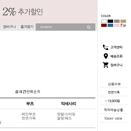
장바구니
즐겨찾기
상품리뷰
부츠
악세사리
레인부츠
양말/스타킹
상
천연가죽
깔창/패드
죽