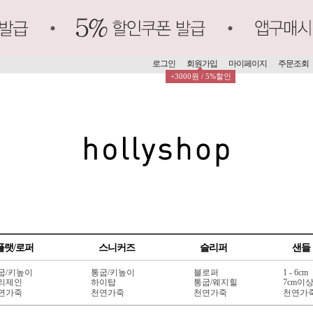
로그인
회원가입
마이페이지
주문조회
+3000원 / 5%할인
플랫/로퍼
스니커즈
슬리퍼
샌들
굽/키높이
통굽/키높이
블로퍼
1 - 6cm
리제인
하이탑
통굽/웨지힐
7cm이
연가죽
천연가죽
천연가죽
천연가