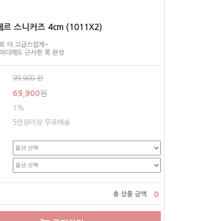
에르 스니커즈 4cm (1011X2)
로 더 고급스럽게~
 어디에도 근사한 룩 완성
99,900
원
69,900
원
1%
5만원이상 무료배송
0
총 상품 금액