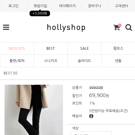
로그인
회원가입
마이페이지
장바구니
고객센터
+3,000원
0
NEW10%
BEST
SALE
펌프스
플랫/로퍼
스니커즈
슬라이드
샌들
BEST 50
상품가
99900원
69,900
할인가
원
포인트
1%
5만원이상 무료배송
(조건)
배송비
색상